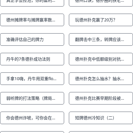
真正学会控池，你的盈利会大大提升
德州口诀，德扑圈的扶老婆歌（Flop歌）
Notifications
Notifications
德州摊牌率与摊牌赢率数据（下篇）
玩德州扑克赢了20万？
Notifications
Notifications
准确评估自己的牌力
翻牌击中三条，转牌应该下注多少
Notifications
Notifications
丹牛的7条德扑成功法则
德州扑克中低额级别对抗超凶玩家的三个建议
Notifications
Notifications
手拿10嗨，丹牛用双重float击败Q嗨拿下巨大底池
德州扑克怎么抽水？抽水比例是多少？
Notifications
Notifications
弱听牌的打法策略（牌局分析）
德州扑克比赛早期阶段被对手打压
Notifications
Notifications
你会德州诈唬，可你会在河牌抓诈唬吗？
短牌德州冷知识（二）
Notifications
Notifications