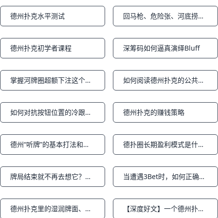
德州扑克水平测试
回马枪、危险张、河底捞…五种最好的诈唬术
Notifications
Notifications
德州扑克初学者课程
深筹码如何逼真演绎Bluff
Notifications
Notifications
掌握河牌圈超额下注这个强大的武器
如何阅读德州扑克的公共牌面
Notifications
Notifications
如何对抗按钮位置的冷跟注者？
德州扑克的赚钱策略
Notifications
Notifications
德州“听牌”的基本打法和成牌概率（中篇）
德扑圈长期盈利模式是什么？（上篇）
Notifications
Notifications
牌局结束就不再去想它？错！——德扑玩家需改正的十大错误
当遭遇3Bet时，如何正确应对？中篇
Notifications
Notifications
德州扑克里的湿润牌面、潮湿牌面是什么意思？干燥牌面是什么意思？
【深度好文】一个德州扑克高手眼中的交易风险（part5）
Notifications
Notifications