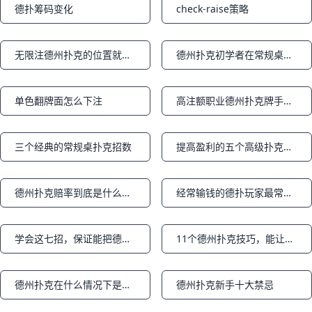
德扑筹码变化
check-raise策略
Notifications
Notifications
无限注德州扑克的位置就是一切
德州扑克初学者在常规桌获得成功的简单法则
Notifications
Notifications
单色翻牌面怎么下注
高注额职业德州扑克牌手解读三个专家级策略
Notifications
Notifications
三个经典的常规桌扑克招数
提高盈利的五个高级扑克技巧
Notifications
Notifications
德州扑克赔率到底是什么？算出赔率有什么用？
经常输钱的德扑玩家最常犯的10个错误
Notifications
Notifications
学会这七招，保证能把德州牌桌上的菜鸟虐成渣上篇
11个德州扑克技巧，能让你获胜机率翻倍
Notifications
Notifications
德州扑克在什么情况下是不能过牌的？
德州扑克新手十大禁忌
Notifications
Notifications