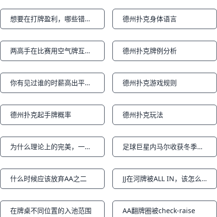
想要在打牌盈利，哪些错误不能犯？
德州扑克身体语言
Notifications
Notifications
两高手在比赛用空气牌互抡打到全下，最后居然A嗨大
德州扑克牌例分析
Notifications
Notifications
你有见过谁的时薪高出平均水平很多
德州扑克游戏规则
Notifications
Notifications
德州扑克起手牌概率
德州扑克玩法
Notifications
Notifications
为什么理论上的完美，一经历实战的检验就会发生这样大的偏差呢
足球巨星内马尔收获冬季赛两个季军
Notifications
Notifications
什么时候应该放弃AA之二
JJ在河牌被ALL IN，该怎么办？（牌局分析）
Notifications
Notifications
在牌桌不同位置的入池范围
AA翻牌圈被check-raise
Notifications
Notifications