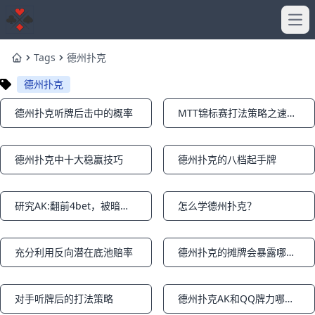
Ope
Tags
德州扑克
Home
德州扑克
德州扑克听牌后击中的概率
MTT锦标赛打法策略之速度（快速vs慢速）
Notifications
Notifications
德州扑克中十大稳赢技巧
德州扑克的八档起手牌
Notifications
Notifications
研究AK:翻前4bet，被暗三条淘汰出局（下篇）
怎么学德州扑克？
Notifications
Notifications
充分利用反向潜在底池赔率
德州扑克的摊牌会暴露哪些有效信息
Notifications
Notifications
对手听牌后的打法策略
德州扑克AK和QQ牌力哪个强？AK和口袋对子Q胜率哪个高？
Notifications
Notifications