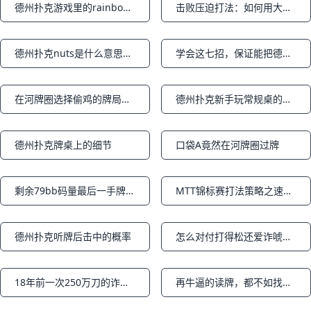
德州扑克游戏里的rainbow彩虹牌面是什么意思？
击败压迫打法：如何用大牌平跟获得最高利润
Notifications
Notifications
德州扑克nuts是什么意思？坚果牌是什么意思？
学会这七招，保证能把德州牌桌上的菜鸟虐成渣下篇
Notifications
Notifications
在河牌圈选择偷鸡的牌局分析
德州扑克新手玩常规桌的基本原则
Notifications
Notifications
德州扑克牌桌上的细节
口袋A竟然在河牌圈过牌
Notifications
Notifications
剩余79bb码量最后一手牌用J嗨诈唬失败，他因此少拿240万刀
MTT锦标赛打法策略之速度（快速vs慢速）
Notifications
Notifications
德州扑克听牌后击中的概率
怎么对付打得松还爱诈唬的玩家
Notifications
Notifications
​18年前一次250万刀的诈唬彻底改变了整个扑克圈
再牛逼的读牌，都不如找到一张全是鱼的桌子：11个选桌秘诀（中）
Notifications
Notifications