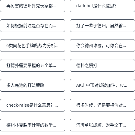
再厉害的德州扑克玩家都有下风期
dark bet是什么意思？
Notifications
Notifications
如何根据前注是否存在而调整你的锦标赛策略
打了一辈子德州，居然输给了新手AI！（上篇）
Notifications
Notifications
6类同花色手牌的战力分析和打法（上篇）
你会德州诈唬，可你会在河牌抓诈唬吗？
Notifications
Notifications
打德扑需要掌握的五个单挑制胜策略
德扑之慢打
Notifications
Notifications
多人底池的打法策略
AK击中顶对却被加注，应该如何行动？
Notifications
Notifications
check-raise是什么意思？德州过牌加注的打法
很多时候，还是要相信对手有好牌——给菜鸟的建议
Notifications
Notifications
德州扑克胜率计算的数学原理
河牌单张成顺，对手全下怎么办？
Notifications
Notifications