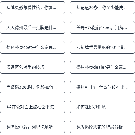
从牌桌形象看性格，你属于哪种人？
熟记这20条，你至少能成为及格的熟手玩家之上篇
Notifications
Notifications
天天德州最后一张牌是什么？
盖哥A7s翻前4-bet，河牌又超池诈唬，惨被丹牛识破痛失本季HSP最大底池
Notifications
Notifications
德州扑克cbet是什么意思？什么是C-bet持续下注？
亏损牌手最常犯的10个错误！你中招没？
Notifications
Notifications
阅读匿名对手的技巧
德州扑克dealer是什么意思？
Notifications
Notifications
当遭遇3Bet时，你该如何正确应对？上篇
德州All in！什么时候推出去最好？下篇
Notifications
Notifications
AA在公对面上被推全下怎么办
如何准确抓诈唬
Notifications
Notifications
翻牌没中牌，河牌卡顺听牌失败，怎么打才能让对手弃牌
翻牌扔掉天花的牌局分析
Notifications
Notifications