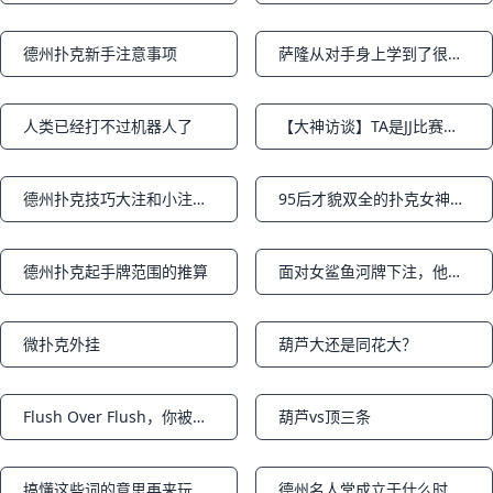
德州扑克新手注意事项
萨隆从对手身上学到了很多知识
Notifications
Notifications
人类已经打不过机器人了
【大神访谈】TA是JJ比赛首位“神之猎人”！
Notifications
Notifications
德州扑克技巧大注和小注之间的关系
95后才貌双全的扑克女神余铃涵
Notifications
Notifications
德州扑克起手牌范围的推算
面对女鲨鱼河牌下注，他竟然扔掉了顶三条
Notifications
Notifications
微扑克外挂
葫芦大还是同花大？
Notifications
Notifications
Flush Over Flush，你被第二坚果同花坑过吗？
葫芦vs顶三条
Notifications
Notifications
搞懂这些词的意思再来玩德扑（新手必读）
德州名人堂成立于什么时候？