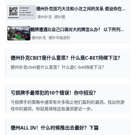
德州扑克技巧大注和小注之间的关系 假设你在打盲注1/2美元的常规局。你翻前用德州扑克的8♥ 7♥率先加注，然后被大盲玩家跟注。翻牌是J♥ 6♥ 2♠，你的对手check。 现在你想用
德州扑克
德扑圈
翻牌遭遇比自己口袋对大的牌怎么办？ 以下所列举的情况，在牌局开始时，玩家的筹码量均为100BB。 上次我们谈到的是第一、二、三、四种问题，今天我们来谈谈最后一种问题五： 五、翻牌遭
德州扑克
德扑中级进阶
德州扑克CBET是什么意思？什么是C-BET持续下注？
德州扑克cbet是什么意思？什么是C-bet持续下注？
亏损牌手最常犯的10个错误！你中招没？
亏损牌手的策略中通常有许多阻止他们盈利的漏洞。找出你游
戏中的漏洞，你就离排除这些漏洞更近一步。
德州ALL IN！什么时候推出去最好？下篇