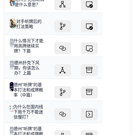
是什么意思？
对手听牌后的
打法策略
什么情况下才能
用高牌继续买
牌？下篇
德州扑克下风
期，你该怎么
办？上篇
德州“听牌”的基
本打法和成牌概
率（中篇）
为什么在国内线
下局千万不能迷
信慢打？
德州“听牌”的基
本打法和成牌概