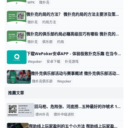
WPK
微扑克
微扑克约局的方法？ 微扑克约局的方法主要涉及策略、数据分析和心理战等多个方面。以下是一些关键的技巧和策略，帮助玩家在微扑克中取得更好的成绩。 微扑克的基本原理 微扑
微扑克
约局方法
微扑克的俱乐部约局必赚高级技巧有哪些 微扑克的俱乐部约局必赚高级技巧有哪些，玩微扑克俱乐部人一定要知道的高级技巧主要集中在策略、心理战和对手分析等方面。以下是一些有效的高级技巧，
微扑克
俱乐部
约局
下载WePoker安卓APP - 体验极致扑克乐趣 在当今的手机游戏市场中，WePoker以其丰富的扑克游戏玩法和优质的用户体验而备受欢迎。本文将为您详细介绍如何安全、便捷地下载WePoker
Wepoker
安卓下载
扑克游戏
微扑克俱乐部活动与赛事概述 微扑克俱乐部活动与赛事概述 微扑克俱乐部（Wepoker）是一个专注于扑克游戏的在线平台，致力于为会员提供丰富多样的活动和赛事。这些活动不仅包
微扑克俱乐部
Wepoker
推薦文章
回马枪、危险张、河底捞…五种最好的诈唬术 1回马枪（Check-Raise）这种手法在你不占位置优势的情况下尤其适用。举个德扑圈例子而言，如果算上你，共有2-3个玩家看到翻牌，所有人
德州扑克
德扑中级进阶
帮助线上玩家盈利的五个小方法 帮助线上玩家盈利的五个小方法 任何一个在线上打了多年的牌手都能够证明线上扑克一年比一年难打了。从高额注到微额注，牌手们的水平一直在提高。这也要