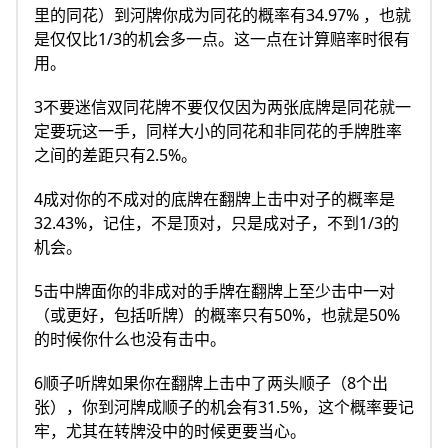
里的同花）到河牌你成为同花的概率有34.97% ，也就
是仅仅比1/3的机会多一点。这一点在计算赔率时很有
用。
3不要迷信双同花牌不要仅仅因为两张底牌是同花就一
定要玩这一手，同样大小的同花和非同花的手牌胜率
之间的差距只有2.5%。
4成对你的不成对的底牌在翻牌上击中对子的概率是
32.43%，记住，不是顶对，只是成对子，不到1/3的
机会。
5击中牌面你的非成对的手牌在翻牌上至少击中一对
（或更好，包括听牌）的概率只有50%，也就是50%
的时候你什么也没有击中。
6顺子听牌如果你在翻牌上击中了两头顺子（8个出
张），你到河牌成顺子的机会有31.5%，这个概率要记
牢，尤其在转牌没中的时候更要当心。