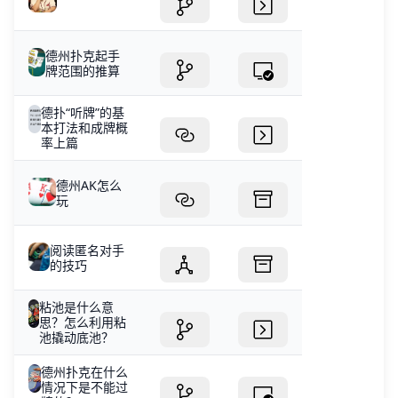
德州扑克起手
牌范围的推算
德扑“听牌”的基
本打法和成牌概
率上篇
德州AK怎么
玩
阅读匿名对手
的技巧
粘池是什么意
思？怎么利用粘
池撬动底池？
德州扑克在什么
情况下是不能过