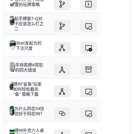
置的玩牌策略
起手牌是7-Q对
子应该怎么打之
二
3bet发起方的
下注尺度
手持高牌A常犯
的四大错误
德州“鲨鱼”玩家
如何轻松截杀
“鱼” 策略下篇
为什么同花54往
往好于同花98？
德州扑克六人桌