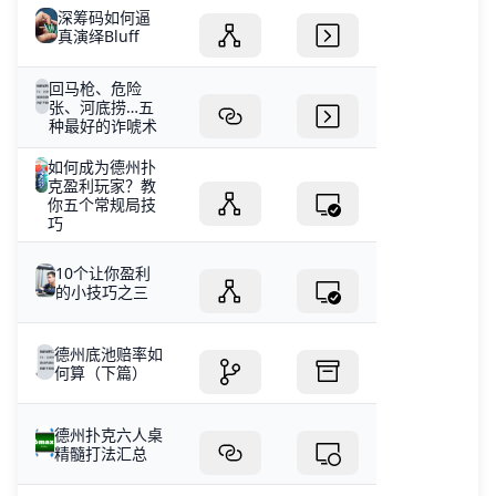
深筹码如何逼
真演绎Bluff
回马枪、危险
张、河底捞…五
种最好的诈唬术
如何成为德州扑
克盈利玩家？教
你五个常规局技
巧
10个让你盈利
的小技巧之三
德州底池赔率如
何算（下篇）
德州扑克六人桌
精髓打法汇总