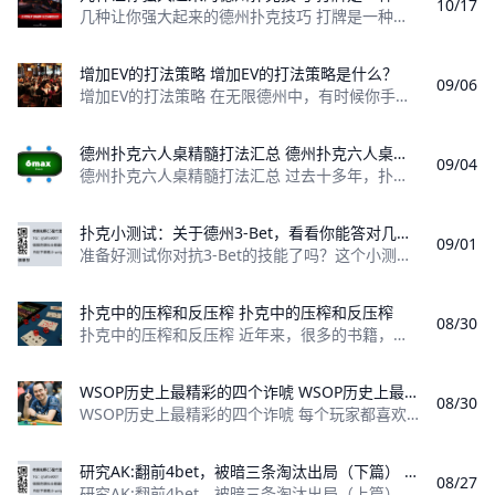
10/17
几种让你强大起来的德州扑克技巧 打牌是一种饱含策略可能性，且策略性极强的游戏。这其中的策略可能性只会随着牌桌人数的增加而增大。因此，为了保持持
增加EV的打法策略 增加EV的打法策略是什么？
09/06
增加EV的打法策略 在无限德州中，有时候你手中牌是什么并不是最重要的，如果你能明白对手的意图，面对你的行动他会有什么反应，你就能想出最好的方法
德州扑克六人桌精髓打法汇总 德州扑克六人桌精髓打法汇总
09/04
德州扑克六人桌精髓打法汇总 过去十多年，扑克因互联网的发展而迅速蔓延世界各地，这个游戏早已不是以前我们只能在娱乐城才能看到的游戏，现代扑克不再
扑克小测试：关于德州3-Bet，看看你能答对几题（上篇） 准备好测试你对抗3-Bet的技能了吗？这个小测试将揭示两件事情：你对于对抗3-Bet的理论方
09/01
准备好测试你对抗3-Bet的技能了吗？这个小测试将揭示两件真人德扑圈事情：你对于对抗3-Bet的理论方面的理解，以及你对于根据你的阅读在实战
扑克中的压榨和反压榨 扑克中的压榨和反压榨
08/30
扑克中的压榨和反压榨 近年来，很多的书籍，论坛，视频和教练都在教授相同的SNG策略，SNG策略已经变得有些信息超载了。这有好的方面也有坏的方面
WSOP历史上最精彩的四个诈唬 WSOP历史上最精彩的四个诈唬
08/30
WSOP历史上最精彩的四个诈唬 每个玩家都喜欢欣赏精彩的诈唬，特别是发生在扑克最高殿堂WSOP赛事上的诈唬。今天就给大家安排上~1话唠的胜利臭
研究AK:翻前4bet，被暗三条淘汰出局（下篇） 我能够打败的牌只有几手，而很多牌会打败我
08/27
研究AK:翻前4bet，被暗三条淘汰出局（上篇）：https://www.moshike.com/a/393.html 在河牌圈，一张非常有趣