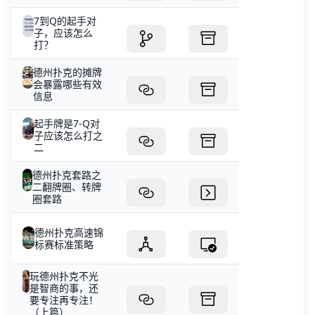
7到Q的起手对
子，应该怎么
打？
德州扑克的摊牌
会暴露哪些有效
信息
起手牌是7-Q对
子应该怎么打之
二
德州扑克套路之
二翻牌圈、转牌
圈套路
德州扑克高速锦
标赛标准策略
玩德州扑克不光
是智商的事，还
要专注再专注！
（上篇）