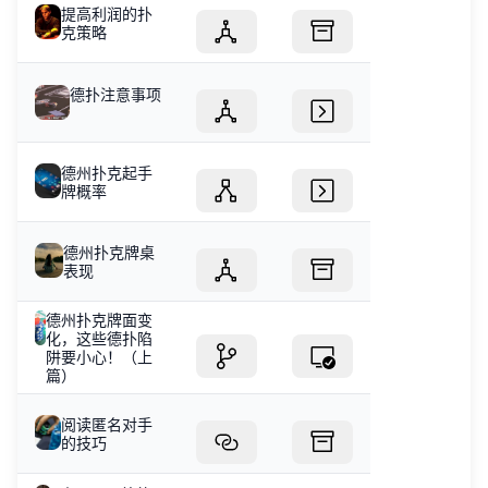
提高利润的扑
克策略
德扑注意事项
德州扑克起手
牌概率
德州扑克牌桌
表现
德州扑克牌面变
化，这些德扑陷
阱要小心！（上
篇）
阅读匿名对手
的技巧