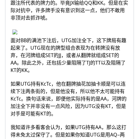
跟注所代表的牌力的。毕竟JX输给QQ和KK。但是在实
际对抗中，许多牌手没有意识到这一点，他们不敢用
非顶对去抓诈唬。
面对BB的满池下注后，UTG加注全下，这下牌局有趣
起来了。UTG现在的牌型组合表现为在转牌没有放
弃，在河牌组成SET的JJ，或者从翻牌就组成SET的
AA。除此之外，还包括少量阻隔了TJ的TT以及阻隔了
KT的KK。
如果UTG持有KcTc，他在翻牌抽花加抽卡顺是可以连
续下注两条街的，但是他没有，所以他不太可能持有
KcTc。换句话来说，即便他实际持有的是AA，河牌的
加注全下并非没有一点风险，因为UTG没有KT，但是
对手是可能有KT的。
我知道许多看客会认为，如果UTG持有AA，那么这打
得未免太过保守了。但是如果你知道UTG是用AQ–两