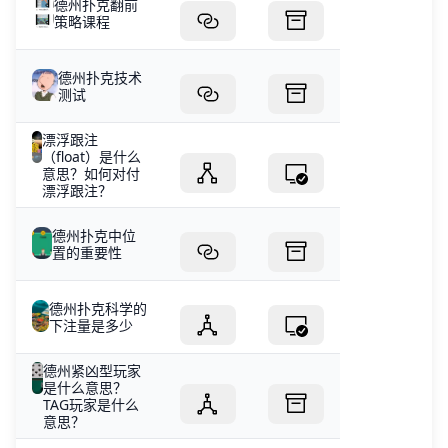
德州扑克翻前
策略课程
德州扑克技术
测试
漂浮跟注
（float）是什么
意思？如何对付
漂浮跟注？
德州扑克中位
置的重要性
德州扑克科学的
下注量是多少
德州紧凶型玩家
是什么意思？
TAG玩家是什么
意思？