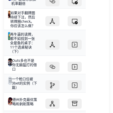
机率翻倍
如果对手翻牌圈
持续下注，然后
转牌圈check。
你应该怎么做？
再牛逼的读牌，
都不如找到一张
全是鱼的桌子：
11个选桌秘诀
（下）
Outs多也不是
你无脑猛打的借
口
一个枪口位被
3bet的实例（下
篇）
德州扑克最优策
略和剥削策略