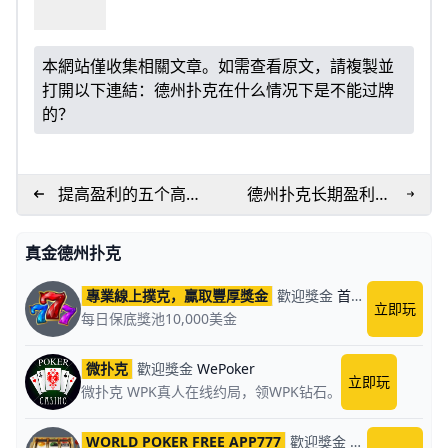
本網站僅收集相關文章。如需查看原文，請複製並
打開以下連結：
德州扑克在什么情况下是不能过牌
的？
提高盈利的五个高级
德州扑克长期盈利模
扑克技巧
式需要的思维是什
么？
真金德州扑克
專業線上撲克，贏取豐厚獎金
歡迎獎金
首儲獲贈100%回饋
立即玩
每日保底獎池10,000美金
微扑克
歡迎獎金
WePoker
立即玩
微扑克 WPK真人在线约局，领WPK钻石。
WORLD POKER FREE APP777
歡迎獎金
World Poker