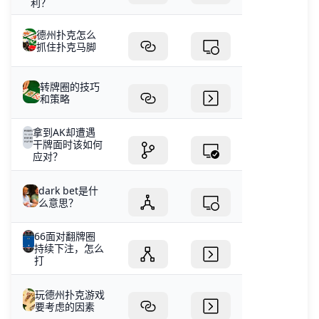
利？
德州扑克怎么
抓住扑克马脚
转牌圈的技巧
和策略
拿到AK却遭遇
干牌面时该如何
应对？
dark bet是什
么意思？
66面对翻牌圈
持续下注，怎么
打
玩德州扑克游戏
要考虑的因素