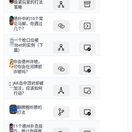
极紧玩家的打法
策略
德扑中的10个常
见马脚，你遇过
几个？
一个枪口位被
3bet的实例（下
篇）
你会德州诈唬，
可你会在河牌抓
诈唬吗？
AK击中顶对却被
加注，应该如何
行动？
翻牌圈听牌的
打法
11个德州扑克技
巧，能让你获胜