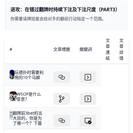
进攻：在错过翻牌时持续下注及下注尺度（PART3）
你需要读牌技能去给对手的翻前行动指定一个范围。
文
文
章
章
#
文章標題
關鍵詞
連
詳
結
情
玩德扑时需要利
用的10个马脚
WSOP是什么
意思？
翻牌前3bet的五
大目的，你是为
了哪一个？下篇