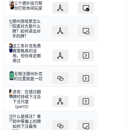
三个德扑技巧帮
你打败休闲玩家
德州游戏里怎么
知道对方是什么
牌？如何读出对
手的牌？
这三条扑克免费
赛策略真的没
用，但你肯定都
用过
无限注德州扑克
的位置就是一切
进攻：在错过翻
牌时持续下注及
下注尺度
（part5）
什么是探注？拿
到中等偏上的牌
如何下注最有