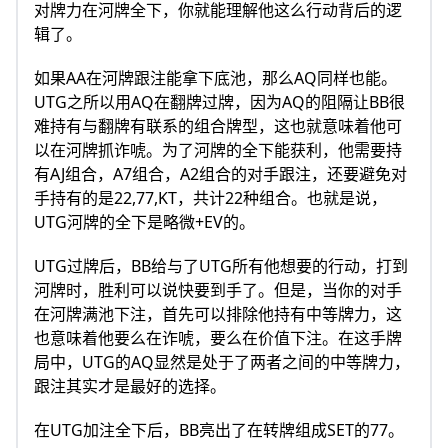
对牌力在河牌全下，你就能理解他这么行动背后的逻
辑了。
如果AA在河牌跟注能拿下底池，那么AQ同样也能。
UTG之所以用AQ在翻牌过牌，因为AQ的阻隔让BB很
难持有与翻牌有联系的组合牌型，这也就意味着他可
以在河牌抓诈唬。为了河牌的全下能获利，他需要持
有AJ组合，A7组合，A2组合的对手跟注，还要避免对
手持有的是22,77,KT，共计22种组合。也就是说，
UTG河牌的全下是略微+EV的。
UTG过牌后，BB给与了UTG所有他想要的行动，打到
河牌时，胜利可以说快要到手了。但是，当你的对手
在河牌满池下注，首先可以排除他持有中等牌力，这
也意味着他要么在诈唬，要么在价值下注。在这手牌
局中，UTG的AQ显然是处于了两者之间的中等牌力，
跟注其实才是最好的选择。
在UTG加注全下后，BB亮出了在转牌组成SET的77。