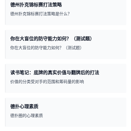
德州扑克锦标赛打法策略
德州扑克锦标赛打法策略是什么？
你在大盲位的防守能力如何？（测试题）
你在大盲位的防守能力如何？（测试题）
读书笔记：底牌的真实价值与翻牌后的打法
价值的分类受对手的范围和筹码量的影响
德扑心理素质
德扑圈的心理素质