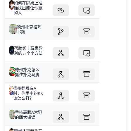
如何在牌桌上准
确找出能让你赢
的人
德州扑克技巧
书籍
帮助线上玩家盈
利的五个小方法
德州扑克怎么
抓住扑克马脚
德州翻牌有A
时，你手中的KK
该怎么打？
手持高牌A常犯
的四大错误
德州扑克新手玩