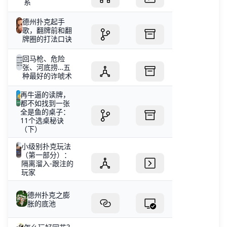
系
德州扑克起手
歌，翻牌前和翻
牌圈的打法口诀
回马枪、危险
张、河底捞…五
种最好的诈唬术
再牛逼的读牌，
都不如找到一张
全是鱼的桌子：
11个选桌秘诀
（下）
小级别扑克玩法
（第一部分）：
隔离溜入-跟注的
玩家
德州扑克之膨
胀的底池