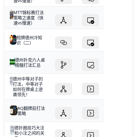
速vs慢速）
MTT锦标赛打法
策略之速度（快
速vs慢速）
短牌德州冷知
识（二）
德州扑克六人桌
精髓打法汇总
德州中等对子的
打法，中等对子
如何在牌桌上逆
袭领先！
AQ翻牌前打法
策略
德扑圈技巧大注
和小注之间的关