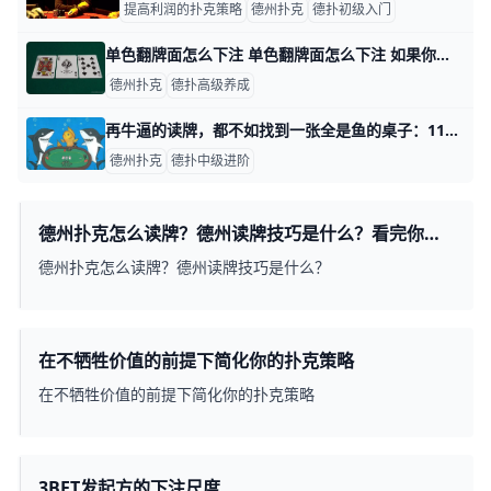
提高利润的扑克策略
德州扑克
德扑初级入门
单色翻牌面怎么下注 单色翻牌面怎么下注 如果你看到标题觉得“这听起来很落后”，做好准备，因为我们即将戳穿一个最大的扑克神话。 无限德州扑克中最易玩错的翻牌面就是所有
德州扑克
德扑高级养成
再牛逼的读牌，都不如找到一张全是鱼的桌子：11个选桌秘诀（中） 再牛逼的读牌，都不如找到一张全是鱼的桌子：11个选桌秘诀（中） 本文读完需要3分钟 速读仅需2分钟 你能盈利的上限完全取决于所在牌桌的“质量” 有时
德州扑克
德扑中级进阶
德州扑克怎么读牌？德州读牌技巧是什么？看完你也
能掌握这种“超能力”
德州扑克怎么读牌？德州读牌技巧是什么？
在不牺牲价值的前提下简化你的扑克策略
在不牺牲价值的前提下简化你的扑克策略
3BET发起方的下注尺度