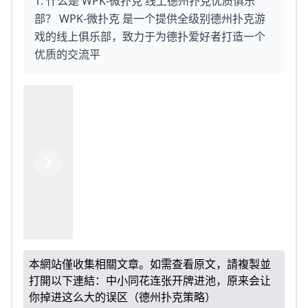
1. 什么是 WPK-微扑克 线上德州扑克优质俱乐
部？ WPK-微扑克 是一个提供全级别德州扑克游
戏的线上俱乐部，致力于为德扑爱好者打造一个
优质的交流平
Previous
Next
本網站僅收集相關文章。如需查看原文，請複製並
打開以下連結：
中小同花连张开牌进池，原来会让
你掉进这么大的误区（德州扑克策略）