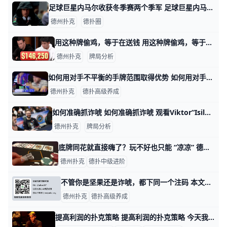
足球巨星内马尔收获冬季赛两个季军 足球巨星内马尔收获冬季赛两个季军 巴西足球巨星内马尔在11月底为巴黎圣日耳曼队踢球时脚踝受伤，目前已经休赛。就像许多人在恢复健康时所做的那样，
德州扑克
德扑圈
用这种牌偷鸡，等于在送钱 ‍用这种牌偷鸡，等于在送钱 最近德州扑克微录主WPT123作客Hustler Casino Live扑克直播秀，与众多扑克名人同场竞技。 不幸的是，他的左边坐
德州扑克
牌局分析
如何用对手不平衡的手牌范围取得优势 如何用对手不平衡的手牌范围取得优势 最近我在一场低额买入锦标赛的早期遇到一手牌。当时的盲注级别为50/100,我有11640的筹码量，我对之后
德州扑克
德扑高级养成
如何准确抓诈唬 如何准确抓诈唬 观看Viktor“Isildur1”Blom打现场扑克锦标赛是一种难得的享受。2018年2月,Isildur1参加了Party
德州扑克
牌局分析
底牌同花就直接嗨了？玩不好也只能 “凉凉” 德州扑克策略 很多玩家在遇到自己底牌是两张同花色（suited）时，没有想好下注理由就盲目下注。不会考虑转牌、河牌发出什么样的牌分别该怎么行动，更没有深度
德州扑克
德扑中级进阶
不管你是坚果还是诈唬，都下同一个注码 本文要说的德扑游戏，是指当你在某条街做出某个动作（过牌、下注或者加注）的时候，你的底牌不会总是同一种牌，而是包括一部分的诈唬牌和一部分的价值
德州扑克
德扑高级养成
提高利润的扑克策略 提高利润的扑克策略 今天我们列举的十个扑克策略，将使你成为利润更高也更有自信的牌手。这些策略不会告诉你如何百战百胜，因为即使最优秀的牌手也无法