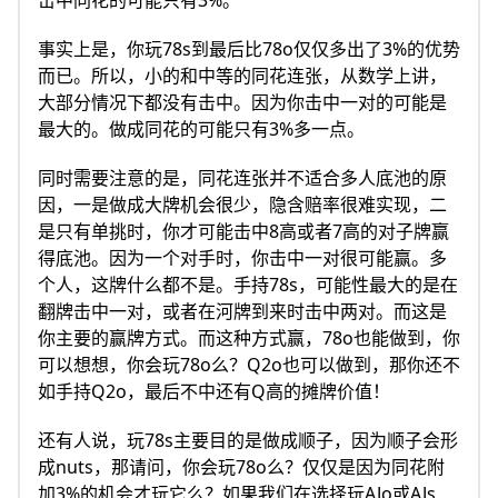
击中同花的可能只有3%。
事实上是，你玩78s到最后比78o仅仅多出了3%的优势
而已。所以，小的和中等的同花连张，从数学上讲，
大部分情况下都没有击中。因为你击中一对的可能是
最大的。做成同花的可能只有3%多一点。
同时需要注意的是，同花连张并不适合多人底池的原
因，一是做成大牌机会很少，隐含赔率很难实现，二
是只有单挑时，你才可能击中8高或者7高的对子牌赢
得底池。因为一个对手时，你击中一对很可能赢。多
个人，这牌什么都不是。手持78s，可能性最大的是在
翻牌击中一对，或者在河牌到来时击中两对。而这是
你主要的赢牌方式。而这种方式赢，78o也能做到，你
可以想想，你会玩78o么？Q2o也可以做到，那你还不
如手持Q2o，最后不中还有Q高的摊牌价值！
还有人说，玩78s主要目的是做成顺子，因为顺子会形
成nuts，那请问，你会玩78o么？仅仅是因为同花附
加3%的机会才玩它么？如果我们在选择玩AJo或AJs