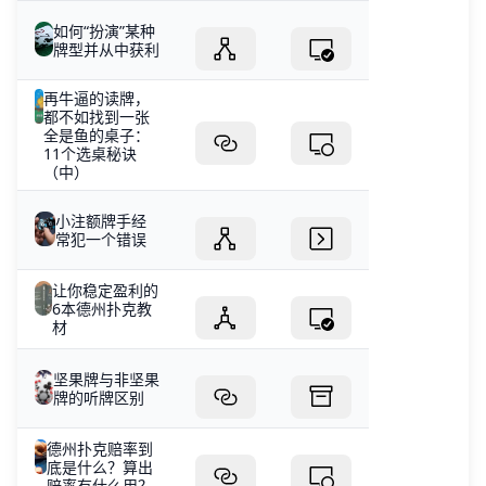
如何“扮演”某种
牌型并从中获利
再牛逼的读牌，
都不如找到一张
全是鱼的桌子：
11个选桌秘诀
（中）
小注额牌手经
常犯一个错误
让你稳定盈利的
6本德州扑克教
材
坚果牌与非坚果
牌的听牌区别
德州扑克赔率到
底是什么？算出
赔率有什么用？