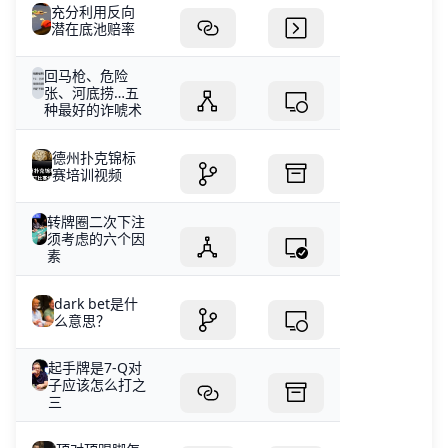
充分利用反向
潜在底池赔率
回马枪、危险
张、河底捞…五
种最好的诈唬术
德州扑克锦标
赛培训视频
转牌圈二次下注
须考虑的六个因
素
dark bet是什
么意思？
起手牌是7-Q对
子应该怎么打之
三