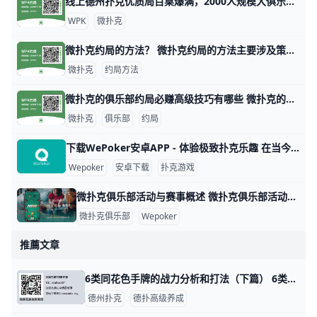
线上德州扑克优质局百桌爆满，2000人规模大俱乐部！ 1. 什么是《微扑克》wepoker俱乐部？ 《微扑克》wepoker俱乐部是一个规模达2000人的线上德州扑克俱乐部，提供优质的游戏体验。 2. WP
WPK
微扑克
微扑克约局的方法？ 微扑克约局的方法主要涉及策略、数据分析和心理战等多个方面。以下是一些关键的技巧和策略，帮助玩家在微扑克中取得更好的成绩。 微扑克的基本原理 微扑
微扑克
约局方法
微扑克的俱乐部约局必赚高级技巧有哪些 微扑克的俱乐部约局必赚高级技巧有哪些，玩微扑克俱乐部人一定要知道的高级技巧主要集中在策略、心理战和对手分析等方面。以下是一些有效的高级技巧，
微扑克
俱乐部
约局
下载WePoker安卓APP - 体验极致扑克乐趣 在当今的手机游戏市场中，WePoker以其丰富的扑克游戏玩法和优质的用户体验而备受欢迎。本文将为您详细介绍如何安全、便捷地下载WePoker
Wepoker
安卓下载
扑克游戏
微扑克俱乐部活动与赛事概述 微扑克俱乐部活动与赛事概述 微扑克俱乐部（Wepoker）是一个专注于扑克游戏的在线平台，致力于为会员提供丰富多样的活动和赛事。这些活动不仅包
微扑克俱乐部
Wepoker
推薦文章
6类同花色手牌的战力分析和打法（下篇） 6类同花色手牌的战力分析和打法（上篇）：https://www.moshike.com/a/461.html 3 同种花色的起手A牌（A9s-A
德州扑克
德扑高级养成