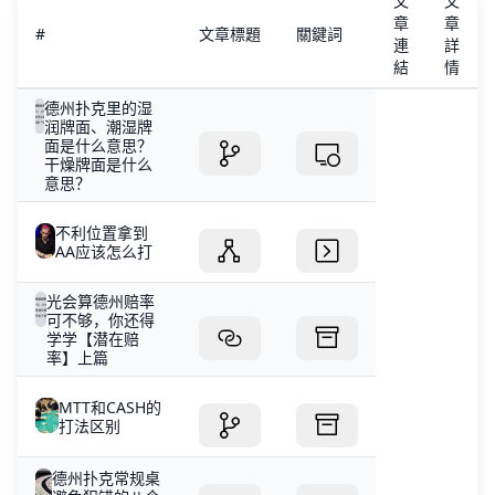
文
文
章
章
#
文章標題
關鍵詞
連
詳
結
情
德州扑克里的湿
润牌面、潮湿牌
面是什么意思？
干燥牌面是什么
意思？
不利位置拿到
AA应该怎么打
光会算德州赔率
可不够，你还得
学学【潜在赔
率】上篇
MTT和CASH的
打法区别
德州扑克常规桌