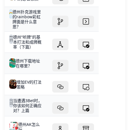
德州扑克游戏里
的rainbow彩虹
牌面是什么意
思？
德州“听牌”的基
本打法和成牌概
率（下篇）
德州下载地址
在哪里？
增加EV的打法
策略
当遭遇3Bet时，
你该如何正确应
对？上篇
德州AK怎么
玩