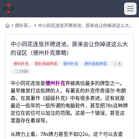
Ope
德扑高级
中小同花连张开牌进池，原来会让你掉进这么大的
Home
养成
误区（德州扑克策略）
中小同花连张开牌进池，原来会让你掉进这么大
的误区（德州扑克策略）
德州扑克
德扑高级养成
德州扑克
德扑高级养成
🕒 5
🗒️ 2103
中小同花连张是
德州扑克
界被高估最多的牌型之一。
最早推崇打这些牌的人，有著名的扑克传奇道尔·布朗
森，在其著作《超级扑克》中有很多表述。还有就是
最近一些年的一些所谓的电脑软件，甚至把78s这种牌
定位在前位可以加注的范围。这是一个错误，甚至这
里面存在着误导。
从牌力上看，78s牌力甚至不如Q2o。这个可以去查