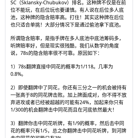
SC（Sklansky-Chubukov）排名。这种牌不仅是在前
位不能玩，在后位玩也要谨慎。有人说在后位多人底
池，这种牌的隐含赔率高。打住！其实这种牌在后位
也只适合单挑！大部分情况下是通过偷池拿下底池。
所谓隐含赔率，是指手牌在多人底池中底池筹码多，
听牌赔率好，但是现实很残酷，我们从数学的角度
说，78s的隐含赔率很不可靠。原因如下：
1）78s翻牌直接中同花的概率为1/118。几率为
0.8%。
2）即使翻牌中了同花，你还有三分之一的机会被持有
一张高于8的同花牌击败。加上牌面成对，你不得不放
弃进攻或者已经被超越的可能有24%，加起来你只有
1/300的机会翻牌击中同花而且在河底依然最大！
3）翻牌你击中同花听牌，有1/9的概率，然后击中同
花的概率只有1/5，总之你翻牌击中同花听牌，到河牌