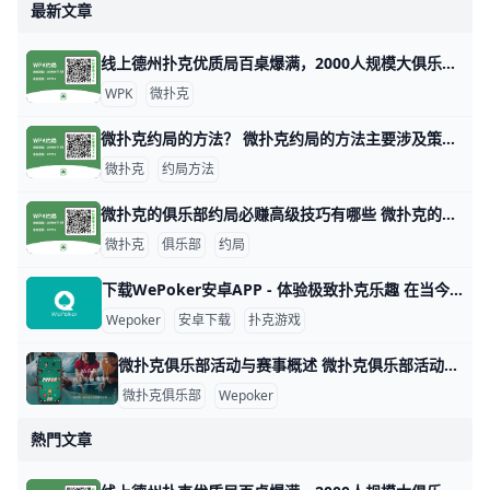
最新文章
线上德州扑克优质局百桌爆满，2000人规模大俱乐部！ 1. 什么是《微扑克》wepoker俱乐部？ 《微扑克》wepoker俱乐部是一个规模达2000人的线上德州扑克俱乐部，提供优质的游戏体验。 2. WP
WPK
微扑克
微扑克约局的方法？ 微扑克约局的方法主要涉及策略、数据分析和心理战等多个方面。以下是一些关键的技巧和策略，帮助玩家在微扑克中取得更好的成绩。 微扑克的基本原理 微扑
微扑克
约局方法
微扑克的俱乐部约局必赚高级技巧有哪些 微扑克的俱乐部约局必赚高级技巧有哪些，玩微扑克俱乐部人一定要知道的高级技巧主要集中在策略、心理战和对手分析等方面。以下是一些有效的高级技巧，
微扑克
俱乐部
约局
下载WePoker安卓APP - 体验极致扑克乐趣 在当今的手机游戏市场中，WePoker以其丰富的扑克游戏玩法和优质的用户体验而备受欢迎。本文将为您详细介绍如何安全、便捷地下载WePoker
Wepoker
安卓下载
扑克游戏
微扑克俱乐部活动与赛事概述 微扑克俱乐部活动与赛事概述 微扑克俱乐部（Wepoker）是一个专注于扑克游戏的在线平台，致力于为会员提供丰富多样的活动和赛事。这些活动不仅包
微扑克俱乐部
Wepoker
熱門文章