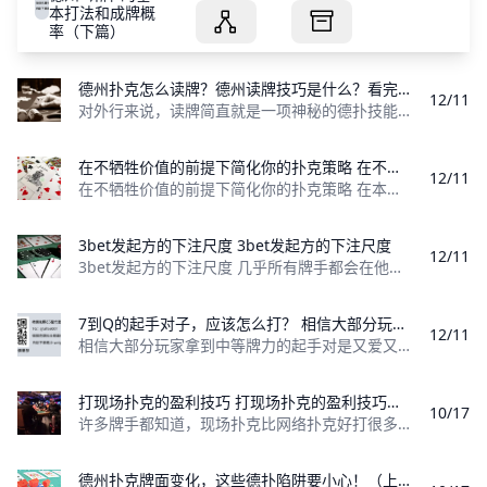
本打法和成牌概
率（下篇）
德州扑克怎么读牌？德州读牌技巧是什么？看完你也能掌握这种“超能力” 德州扑克怎么读牌？德州读牌技巧是什么？
12/11
对外行来说，读牌简直就是一项神秘的德扑技能。运用一些无法理解的第六感，世界上最优秀的德扑玩家能破译对手隐藏的手牌，做出令人难以想象的诈唬和跟
在不牺牲价值的前提下简化你的扑克策略 在不牺牲价值的前提下简化你的扑克策略
12/11
在不牺牲价值的前提下简化你的扑克策略 在本文中，我将讨论简化你的扑克策略，使你更容易在实战中执行它们的一些优点与缺点。然后，我将证明简化你的策
3bet发起方的下注尺度 3bet发起方的下注尺度
12/11
3bet发起方的下注尺度 几乎所有牌手都会在他们扑克职业生涯的某个时间段认为他们扑克策略的最薄弱方面是3bet底池。这是因为各种各样的原因。首
7到Q的起手对子，应该怎么打？ 相信大部分玩家拿到中等牌力的起手对是又爱又恨、喜忧参半，原因大多是翻牌前牌力不弱
12/11
相信大部分玩家拿到中等牌力的起手对是又爱又恨、喜忧参半，原因大多是翻牌前牌力不弱，但是却不知道如何去进行合理操作，可谓战战兢兢、如履薄冰。推
打现场扑克的盈利技巧 打现场扑克的盈利技巧是什么？本文教你几个征服现场扑克的盈利技巧。
10/17
许多牌手都知道，现场扑克比网络扑克好打很多。大多数成功的网络牌手刚开始转型打现场扑克就可以稳定盈利。 但成功的现场牌手去打网络扑克却未必如此。
德州扑克牌面变化，这些德扑陷阱要小心！（上篇） 德州扑克牌面变化，这些德扑陷阱要小心！（上篇）