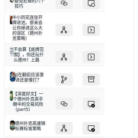
避免犯错的八个
技巧
中小同花连张开
牌进池，原来会
让你掉进这么大
的误区（德州扑
克策略）
不会算【底牌范
围】，你还玩什
么德州！上篇
JJ在翻前应该激
进还是慢打？
【深度好文】一
个德州扑克高手
眼中的交易风险
（part5）
德州扑克高速锦
标赛标准策略