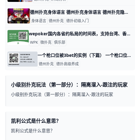
德州扑克身体语言 德州扑克身体语言 德州扑克隐藏的身体语言有两种类型：无意识的暗示和故意的暗示。 无意识的暗示是指某人感觉没人观察他时所做的暗示，或者他不知道自己
身体语言
德州扑克
德扑初级入门
wepoker国内各省约私局的时间表，支持台湾、香港、澳门 WePoker（中文名：微扑克）是一个在线德州扑克平台，俱乐部提供各种级别的约局服务。WePoker的约私局时间表大致如下：本俱乐部支持台湾
WPK
微扑克
俱乐部
一个枪口位被3bet的实例（下篇） 一个枪口位被3bet的实例（上篇）：https://www.moshike.com/a/409.html 2 河牌圈的时候，你们的竞争成了一种勇
德州扑克
德扑高级养成
小级别扑克玩法（第一部分）：隔离溜入-跟注的玩家
小级别扑克玩法（第一部分）：隔离溜入-跟注的玩家
凯利公式是什么意思？
凯利公式是什么意思？