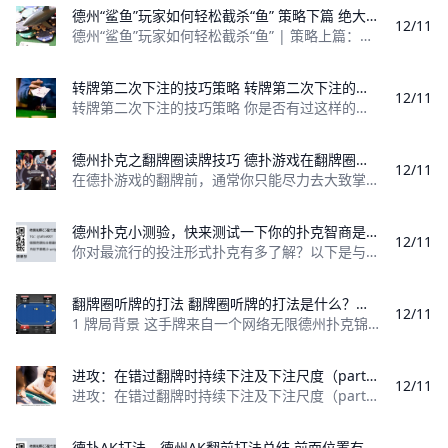
德州“鲨鱼”玩家如何轻松截杀“鱼” 策略下篇 绝大多数鱼在这里面对一个小的3BET不会选择弃牌
12/11
德州“鲨鱼”玩家如何轻松截杀“鱼” | 策略上篇：https://www.moshike.com/a/531.html 除了加注之外，隔离还有第二
转牌第二次下注的技巧策略 转牌第二次下注的技巧策略
12/11
转牌第二次下注的技巧策略 你是否有过这样的经历，你用一手非常好的手牌加注，结果在翻牌圈什么牌都没中？ 如果你玩过扑克，就肯定碰到过这种事。毕竟这
德州扑克之翻牌圈读牌技巧 德扑游戏在翻牌圈的读牌技巧
12/11
在德扑游戏的翻牌前，通常你只能尽力去大致掌握对手会玩哪些类型的牌，不会玩哪些类型的牌。真正的读牌从翻牌圈开始。大多数的对手，不管是NIT, r
德州扑克小测验，快来测试一下你的扑克智商是多少 德州扑克小测验，快来测试一下你的扑克智商是多少
12/11
你对最流行的投注形式扑克有多了解？以下是与无限德州扑克、底池限注奥马哈及德扑理论有关的八道测试题。回答完毕后，你将知道你的扑克智商（Poke
翻牌圈听牌的打法 翻牌圈听牌的打法是什么？请看牌局分析
12/11
1 牌局背景 这手牌来自一个网络无限德州扑克锦标赛。盲注50/100。筹码量如下图。翻前，UTG+1玩家率先加注到300，MP2玩家跟注，你在C
进攻：在错过翻牌时持续下注及下注尺度（part5） 随着德扑游戏的不断成熟，牌手们已经习惯频繁遇到持续下注
12/11
进攻：在错过翻牌时持续下注及下注尺度（part1）：https://www.moshike.com/a/387.html 停止不假思考地自动下
德扑AK打法，德州AK翻前打法总结 前面位置有人Open-Raise，AK的默认打法是3Bet到3X-3.5X