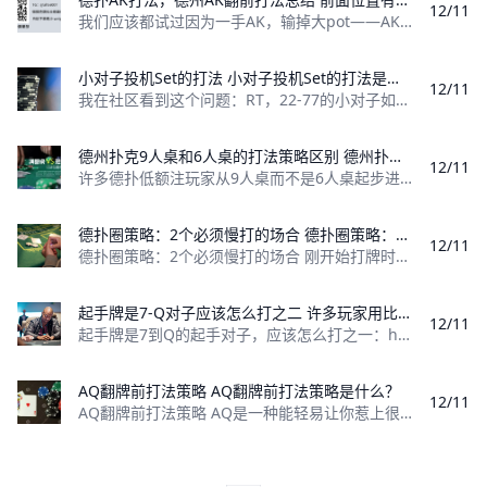
12/11
我们应该都试过因为一手AK，输掉大pot——AK看起来很美，但如果翻牌不中，牌力终究只是个A high。那么问题来了，如何打好AK？希望本文对
小对子投机Set的打法 小对子投机Set的打法是什么？
12/11
我在社区看到这个问题：RT，22-77的小对子如果被3BET后，如果跟注仅仅为了投机SET，需要后手的隐含赔率多少？ 为此，我写了这篇文章，讲
德州扑克9人桌和6人桌的打法策略区别 德州扑克9人桌和6人桌的打法策略区别是什么？
12/11
许多德扑低额注玩家从9人桌而不是6人桌起步进行游戏。这背后有许多心理原因–9人桌允许一种更加保守，更加安全的游戏策略，而6人桌游
德扑圈策略：2个必须慢打的场合 德扑圈策略：2个必须慢打的场合
12/11
德扑圈策略：2个必须慢打的场合 刚开始打牌时，我们往往受到各种法则的束缚。我们在扑克之旅中遇到的第一条法则往往是“别去慢打！” 如果这类法则没有
起手牌是7-Q对子应该怎么打之二 许多玩家用比较弱的，像8-8的牌
12/11
起手牌是7到Q的起手对子，应该怎么打之一：https://www.moshike.com/a/581.html 3 翻牌前，何时应该用中对子跟注
AQ翻牌前打法策略 AQ翻牌前打法策略是什么？
12/11
AQ翻牌前打法策略 AQ是一种能轻易让你惹上很多麻烦的牌。许多著名牌手，包括Doyle Brunson和Dan Harrington，曾公开表示，