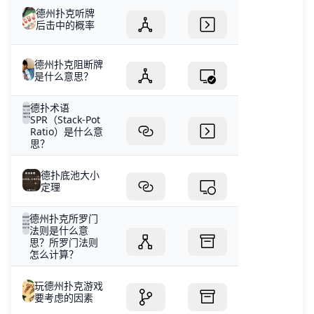
德州扑克听牌
后击中的概率
德州扑克阻断牌
是什么意思？
德扑术语
SPR（Stack-Pot
Ratio）是什么意
思？
德扑底池大小
定理
德州扑克所罗门
法则是什么意
思？所罗门法则
怎么计算？
玩德州扑克游戏
要考虑的因素