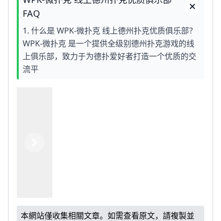
FAQ
1. 什么是 WPK-微扑克 线上德州扑克优质俱乐部？
WPK-微扑克 是一个提供全级别德州扑克游戏的线
上俱乐部，致力于为德扑爱好者打造一个优质的交
流平
Previous
Next
本網站僅收集相關文章。如需查看原文，請複製並