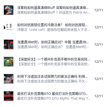
深筹码如何逼真演绎Bluff 深筹码如何逼真演绎Bluff？
12/11
深筹码如何逼真演绎Bluff 1 对战双方 Patrik Antonius 生于1980年，芬兰著名职业牌手，被认为是世界上最好的线上玩家之一（线上ID：finddagrin
如何对抗按钮位置的冷跟注者？ 如何对抗按钮位置的冷跟注者？
12/11
冷跟注（cold call）是指你在翻前尚未投入下注或盲注时跟注一个加注。这可能是按钮玩家跟注CO玩家的率先加注，或者CO玩家用跟注对抗枪口玩
当遭遇3Bet时，如何正确应对？中篇 当遭遇3Bet时，如何正确应对？
12/11
当遭遇3Bet时，如何正确应对？ 当遭遇3Bet时，你该如何正确应对？上篇：https://www.moshike.com/a/579.htm
【深度好文】一个德州扑克高手眼中的交易风险（part5） 这段话刚刚好又证明了博弈型的风险赢亏同源，使得金融亏损的原因正是其他人获得利润的原因。
12/11
【深度好文】一个德州扑克高手眼中的交易风险（part1）：https://www.moshike.com/a/263.html 德友圈的朋友们
利用下注或加注去试探牌力的做法正确吗 利用下注或加注去试探牌力的做法正确吗？
12/11
利用下注或加注去试探牌力的做法正确吗 不久前我讨论过一手牌，这手牌发生在NL2的6人桌Zoom游戏，翻前BTN位（按钮位）用Q♥J♥开局到0.
最优打法扑克策略GTO 最优打法扑克策略GTO真的是扑克游戏的最优解吗？
12/11
最优打法扑克策略GTO GTO Myths That Way Too Many Poker Players Believe 作者：George Mathias GTO可能就像小时候的黄段子，不明觉厉非转不可，可讲完便也不再深究其中的原理和奥