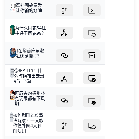
德扑圈故意发
让你输的好牌
为什么同花54往
往好于同花98？
JJ在翻前应该激
进还是慢打？
德州All in！什
么时候推出去最
好？下篇
再厉害的德州扑
克玩家都有下风
期
如何剥削过度激
进玩家？一文教
你德扑圈4大剥
削法则