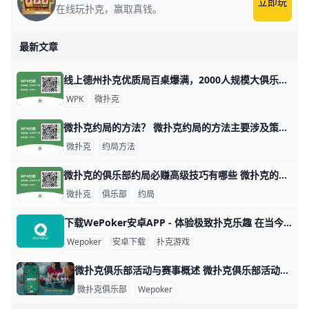
立即玩
在线玩扑克，赢取真钱。
最新文章
线上德州扑克优质局百桌爆满，2000人规模大俱乐部！ 1. 什么是《微扑克》wepoker俱乐部？ 《微扑克》wepoker俱乐部是一个规模达2000人的线上德州扑克俱乐部，提供优质的游戏体验。 2. WP
WPK
微扑克
微扑克约局的方法？ 微扑克约局的方法主要涉及策略、数据分析和心理战等多个方面。以下是一些关键的技巧和策略，帮助玩家在微扑克中取得更好的成绩。 微扑克的基本原理 微扑
微扑克
约局方法
微扑克的俱乐部约局必赚高级技巧有哪些 微扑克的俱乐部约局必赚高级技巧有哪些，玩微扑克俱乐部人一定要知道的高级技巧主要集中在策略、心理战和对手分析等方面。以下是一些有效的高级技巧，
微扑克
俱乐部
约局
下载WePoker安卓APP - 体验极致扑克乐趣 在当今的手机游戏市场中，WePoker以其丰富的扑克游戏玩法和优质的用户体验而备受欢迎。本文将为您详细介绍如何安全、便捷地下载WePoker
Wepoker
安卓下载
扑克游戏
微扑克俱乐部活动与赛事概述 微扑克俱乐部活动与赛事概述 微扑克俱乐部（Wepoker）是一个专注于扑克游戏的在线平台，致力于为会员提供丰富多样的活动和赛事。这些活动不仅包
微扑克俱乐部
Wepoker