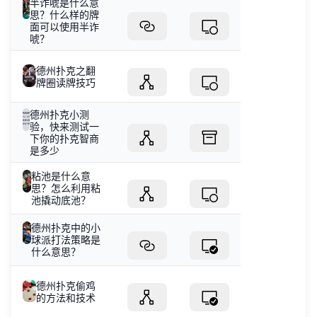
半诈唬是什么意
思？什么样的牌
面可以使用半诈
唬？
德州扑克之翻
牌圈读牌技巧
德州扑克小测
验，快来测试一
下你的扑克智商
是多少
粘池是什么意
思？怎么利用粘
池撬动底池？
德州扑克中的小
球派打法策略是
什么意思？
德州扑克偷鸡
的方法和技术