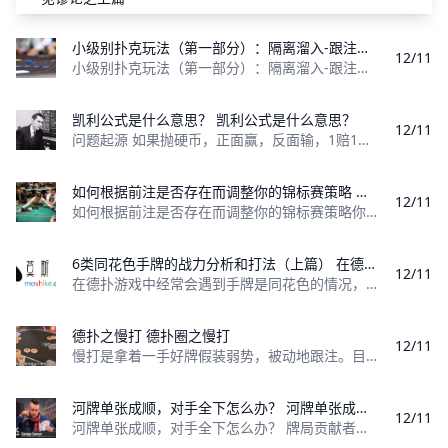
小级别扑克玩法（第一部分）：隔离溜入-跟注的玩家 小级别扑克玩法（第一部分）：隔离溜入-跟注的玩家
12/11
小级别扑克玩法（第一部分）：隔离溜入-跟注的玩家 在小级别游戏中，隔离溜入-跟注玩家是利用位置优势的有效办法。 可以说，扑克游戏的精髓就是，有位
凯利公式是什么意思？ 凯利公式是什么意思？
12/11
问题起源 如果抛硬币，正面赢，反面输，1赔1（不含本金1），连续4次，要怎么下注才能既不破产，又能使收益最大化？ 情况1：第一次就全部下注，有可
如何根据前注是否存在而调整你的锦标赛策略 如何根据前注是否存在而调整你的锦标赛策略？
12/11
如何根据前注是否存在而调整你的锦标赛策略你是否不管有无前注（ante）都在每个位置使用大致相同的范围做率先加注？如果你是这样，你在犯一个代价
6类同花色手牌的战力分析和打法（上篇） 在德扑游戏中经常会遇到手牌是同花色的情况，以下将分析六种不同牌型同花色手牌的牌力
12/11
在德扑游戏中经常会遇到手牌是同花色的情况，以下将分析六种不同牌型同花色手牌的牌力，以及应该采取的战略。 1 同种花色的起手大牌（ATs-AKs，
德扑之慢打 德扑圈之慢打
12/11
慢打是拿着一手好牌假装弱势，被动地跟注。目的是引诱那些可能面对下注会弃牌的对手，或者一些激进玩家更猛烈下注甚至加注，从而获得多条街的价值。下
河牌单张成顺，对手全下怎么办？ 河牌单张成顺，对手全下怎么办？
12/11
河牌单张成顺，对手全下怎么办？ 牌局贡献者：沈子斌 游戏类型：线上常规局 牌桌类型：9人桌，8人上桌 盲注级别：20/40，ANTE=5 对手形象与信