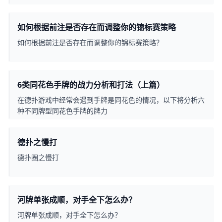
如何根据前注是否存在而调整你的锦标赛策略
如何根据前注是否存在而调整你的锦标赛策略？
6类同花色手牌的战力分析和打法（上篇）
在德扑游戏中经常会遇到手牌是同花色的情况，以下将分析六
种不同牌型同花色手牌的牌力
德扑之慢打
德扑圈之慢打
河牌单张成顺，对手全下怎么办？
河牌单张成顺，对手全下怎么办？