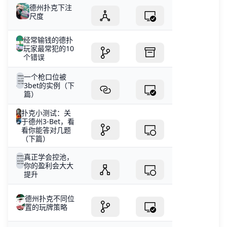
德州扑克下注
尺度
经常输钱的德扑
玩家最常犯的10
个错误
一个枪口位被
3bet的实例（下
篇）
扑克小测试：关
于德州3-Bet，看
看你能答对几题
（下篇）
真正学会控池，
你的盈利会大大
提升
德州扑克不同位
置的玩牌策略