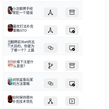
小注额牌手经
常犯一个错误
最优打法扑克
策略GTO
翻牌前3bet的五
大目的，你是为
了哪一个？上篇
价值下注是什
么意思？
对抗鲨鱼玩家
的方法策略
如何保持德州
扑克技术领先