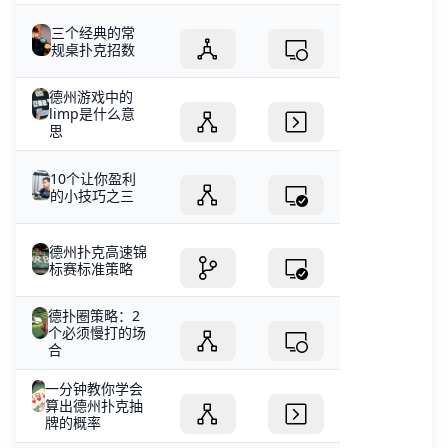
三个经典的常
规桌扑克招数
德州游戏中的
limp是什么意
思
10个让你盈利
的小技巧之三
德州扑克高速锦
标赛标准策略
德扑圈策略：2
个必须慢打的场
合
一分钟教你学会
算出德州扑克抽
牌的概率