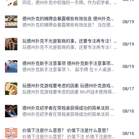
同花，德州扑克中较强的一手牌。作为初学者，我们应该怎样玩这手牌，才能最大地利用它的价值？不知道答案？那看看下面这些话吧！ 德州扑克中，同花仅次
德州扑克的摊牌会暴露哪些有效信息 德州扑克的摊牌会暴露哪些有效信息？
08/19
德州扑克的摊牌会暴露哪些有效信息？ 当在德州扑克中打到摊牌时，有人只会收集筹码，而有人却能从摊出的牌中收集到信息。 假设这是$1/$2无限注德州
玩德州扑克不光是智商的事，还要专注再专注！（上篇） 玩德州扑克不光是智商的事，还要专注再专注！（上篇）
08/19
玩德州扑克不光是智商的事，还要专注再专注！（上篇） 如果你真的想在牌桌上赢得筹码，那你必须学习一些专业的知识。但是学习专业知识听起来很简单，真
德州扑克新手注意事项 德州扑克新手注意事项是什么？
08/19
德州扑克新手注意事项 1、 起手牌 在十人桌游戏中，起手牌的作用占据五分之一的影响力或者更低，所以起手牌不够好，在持久战中对己方不利。 遇到这种情况
玩德州扑克游戏要考虑的因素 玩德州扑克游戏要考虑的因素
08/17
玩德州扑克游戏要考虑的因素 Bluff战术使用得当，取得最理想的结果是：凡是自己手牌比对手强，每次都能得到Value Bet的跟注；凡是自己手牌
德州扑克初学者在常规桌获得成功的简单法则 德州扑克初学者在常规桌获得成功的简单法则是什么？
08/16
德州扑克初学者在常规桌获得成功的简单法则 游戏常规桌其实很简单，重要的通过学习和实践使自己比其他牌手更优秀。为了帮助你做到这点，我们将在本文给
价值下注是什么意思？ 价值下注是什么意思？
08/16
价值下注是什么意思？ 价值下注 价值下注是你可以在德州扑克中学到的最重要技能。没有它你就赢不了。对你来说的好消息是，99%的现场扑克牌手在这方面