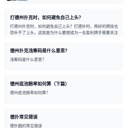
打德州扑克时，如何避免自己上头？
打德州扑克时，如何避免自己上头？打德扑时，再好的牌技也
弥补不了上头，这就是为什么要想成为一名盈利牌手需要关注
精神层面的重要原因
德州扑克浅筹码是什么意思？
浅筹码是什么意思？
德州底池赔率如何算（下篇）
德州底池赔率如何算？
德扑常见错误
德扑圈的常见错误