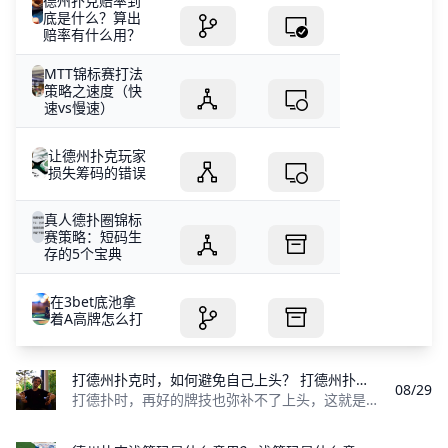
德州扑克赔率到
底是什么？算出
赔率有什么用？
MTT锦标赛打法
策略之速度（快
速vs慢速）
让德州扑克玩家
损失筹码的错误
真人德扑圈锦标
赛策略：短码生
存的5个宝典
在3bet底池拿
着A高牌怎么打
打德州扑克时，如何避免自己上头？ 打德州扑克时，如何避免自己上头？打德扑时，再好的牌技也弥补不了上头，这就是为什么要想成为一名盈利牌手需要关注精神层面的重要原因
08/29
打德扑时，再好的牌技也弥补不了上头，这就是为什么要想成为一名盈利牌手需要关注精神层面的重要原因。在任何一场你略具优势的博弈环节中，上头就是一