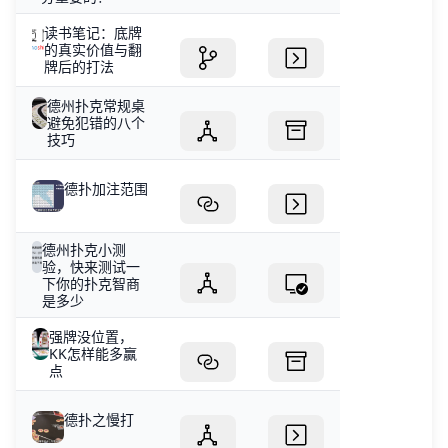
读书笔记：底牌
的真实价值与翻
牌后的打法
德州扑克常规桌
避免犯错的八个
技巧
德扑加注范围
德州扑克小测
验，快来测试一
下你的扑克智商
是多少
强牌没位置，
KK怎样能多赢
点
德扑之慢打