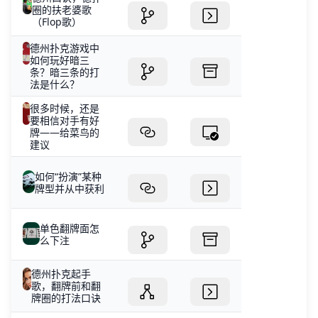
圈的扶老婆歌
（Flop歌）
德州扑克游戏中
如何玩好暗三
条？暗三条的打
法是什么？
很多时候，还是
要相信对手有好
牌——给菜鸟的
建议
如何“扮演”某种
牌型并从中获利
单色翻牌面怎
么下注
德州扑克起手
歌，翻牌前和翻
牌圈的打法口诀