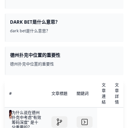
DARK BET是什么意思？
dark bet是什么意思？
德州扑克中位置的重要性
德州扑克中位置的重要性
文
文
章
章
#
文章標題
關鍵詞
連
詳
結
情
为什么说在德州
扑克中考虑“有效
筹码深度” 是十
分重要的？