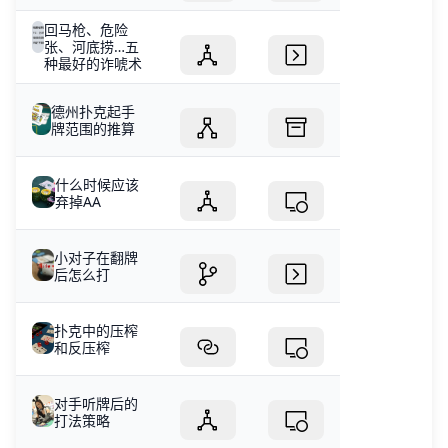
回马枪、危险
张、河底捞…五
种最好的诈唬术
德州扑克起手
牌范围的推算
什么时候应该
弃掉AA
小对子在翻牌
后怎么打
扑克中的压榨
和反压榨
对手听牌后的
打法策略