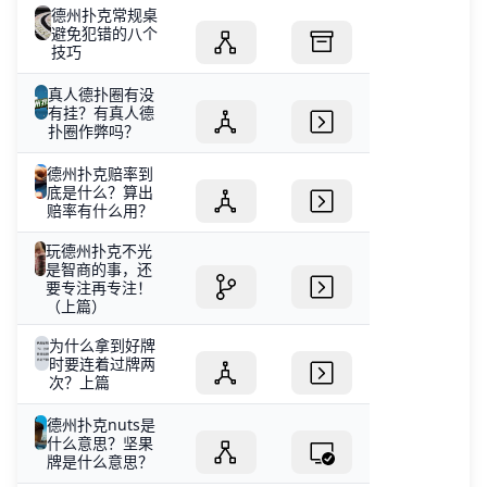
德州扑克常规桌
避免犯错的八个
技巧
真人德扑圈有没
有挂？有真人德
扑圈作弊吗？
德州扑克赔率到
底是什么？算出
赔率有什么用？
玩德州扑克不光
是智商的事，还
要专注再专注！
（上篇）
为什么拿到好牌
时要连着过牌两
次？上篇
德州扑克nuts是
什么意思？坚果
牌是什么意思？