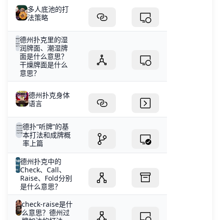
多人底池的打
法策略
德州扑克里的湿
润牌面、潮湿牌
面是什么意思？
干燥牌面是什么
意思？
德州扑克身体
语言
德扑“听牌”的基
本打法和成牌概
率上篇
德州扑克中的
Check、Call、
Raise、Fold分别
是什么意思？
check-raise是什
么意思？德州过