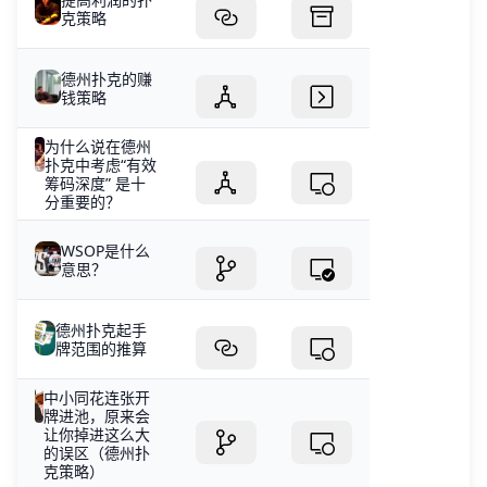
克策略
德州扑克的赚
钱策略
为什么说在德州
扑克中考虑“有效
筹码深度” 是十
分重要的？
WSOP是什么
意思？
德州扑克起手
牌范围的推算
中小同花连张开
牌进池，原来会
让你掉进这么大
的误区（德州扑
克策略）