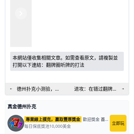
Previous
Next
本網站僅收集相關文章。如需查看原文，請複製並
打開以下連結：
翻牌圈听牌的打法
德州扑克小测验，快
进攻：在错过翻牌时
来测试一下你的扑克
持续下注及下注尺度
智商是多少
（part5）
真金德州扑克
專業線上撲克，贏取豐厚獎金
歡迎獎金
首儲獲贈100%回饋
立即玩
每日保底獎池10,000美金