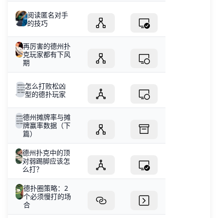
阅读匿名对手
的技巧
再厉害的德州扑
克玩家都有下风
期
怎么打败松凶
型的德扑玩家
德州摊牌率与摊
牌赢率数据（下
篇）
德州扑克中的顶
对弱踢脚应该怎
么打？
德扑圈策略：2
个必须慢打的场
合