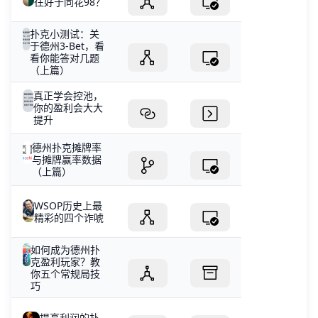
往好于同花98？
扑克小测试：关
于德州3-Bet，看
看你能答对几题
（上篇）
真正学会控池，
你的盈利会大大
提升
德州扑克摊牌率
与摊牌赢率数据
（上篇）
WSOP历史上最
精彩的四个诈唬
如何成为德州扑
克盈利玩家？教
你五个常规局技
巧
提高利润的扑