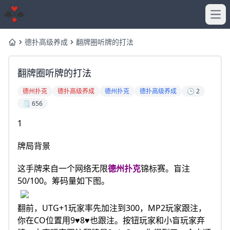
Ope
德扑高级养成
翻牌圈听牌的打法
Home
翻牌圈听牌的打法
德州扑克
德扑高级养成
德州扑克
德扑高级养成
🕒 2
🗒️ 656
1
牌局背景
这手牌来自一个网络无限
德州扑克
锦标赛。盲注
50/100。筹码量如下图。
翻前，UTG+1玩家率先加注到300，MP2玩家跟注，
你在CO位置用9♥8♥也跟注。按钮玩家和小盲玩家弃