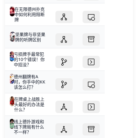
在无限德州扑克
中如何利用阻断
牌
坚果牌与非坚果
牌的听牌区别
亏损牌手最常犯
的10个错误！你
中招没？
德州翻牌有A
时，你手中的KK
该怎么打？
在牌桌上战胜上
头最好的办法是
什么？
线上德扑游戏和
线下牌局有什么
不一样？