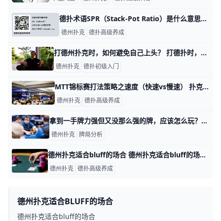
德扑术语SPR（Stack-Pot Ratio）是什么意思？ 德扑术语SPR是什么意思？SPR全称Stack-Pot Ratio，SPR就是玩家剩余的有效筹码与桌面上筹码的比例。 举两个例子说明： 1，你手上
德州扑克
德扑高级养成
打德州扑克时，如何避免自己上头？ 打德扑时，再好的牌技也弥补不了上头，这就是为什么要想成为一名盈利牌手需要关注精神层面的重要原因。在任何一场你略具优势的博弈环节中，上头就是一
德州扑克
德扑初级入门
MTT锦标赛打法策略之速度（快速vs慢速） 扑克最吸引人的地方之一就是玩这个游戏的方法千奇百怪绝不重样。除了有许多不同的扑克种类之外，玩家还可以选择任何想打的级别，从买打火机的钱到百万
德州扑克
德扑高级养成
拿到一手牌力强但又没那么强的牌，应该怎么玩？ 拿到一手牌力强但又没那么强的牌，应该怎么玩？ 最近我玩了一手非常有趣的牌，打的是一场买入$10,000的赛事。这一手牌很好地展示了，如何在没有
德州扑克
牌局分析
德州扑克适合bluff的场合 德州扑克适合bluff的场合 场合一、在对手Donk的时候BluffRaise 按照肥仔的经验，玩家们很少用强牌去Donk，因为他们担心这种打法
德州扑克
德扑高级养成
德州扑克适合BLUFF的场合
德州扑克适合bluff的场合