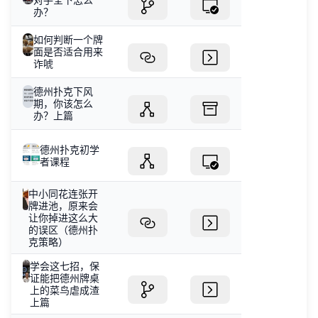
办？
如何判断一个牌
面是否适合用来
诈唬
德州扑克下风
期，你该怎么
办？上篇
德州扑克初学
者课程
中小同花连张开
牌进池，原来会
让你掉进这么大
的误区（德州扑
克策略）
学会这七招，保
证能把德州牌桌
上的菜鸟虐成渣
上篇