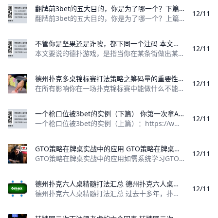
翻牌前3bet的五大目的，你是为了哪一个？下篇 这个时代的德州游戏玩法通常都是过牌给上一条街的加注者
12/11
翻牌前3bet的五大目的，你是为了哪一个？上篇：https://www.moshike.com/a/483.html 4 掌握主动权，便于翻牌后
不管你是坚果还是诈唬，都下同一个注码 本文要说的平衡策略，是指当你在某条街做出某个动作（过牌、下注或者加注）的时候
12/11
本文要说的德扑游戏，是指当你在某条街做出某个动作（过牌、下注或者加注）的时候，你的底牌不会总是同一种牌，而是包括一部分的诈唬牌和一部分的价值
德州扑克多桌锦标赛打法策略之筹码量的重要性 德州扑克多桌锦标赛打法策略之筹码量的重要性
12/11
在所有影响你在一场扑克锦标赛中能做什么不能做什么的因素中，你的筹码量（以及其他人的筹码量）是重中之重。在一场无限注德州扑克多桌锦标赛中，一张
一个枪口位被3bet的实例（下篇） 你第一次拿AQ翻后这么玩时会很惊慌。
12/11
一个枪口位被3bet的实例（上篇）：https://www.moshike.com/a/409.html 2 河牌圈的时候，你们的竞争成了一种勇
GTO策略在牌桌实战中的应用 GTO策略在牌桌实战中的应用
12/11
GTO策略在牌桌实战中的应用如需系统学习GTO，请点击查看德州扑克GTO视频课程：https://www.moshike.com/a/423
德州扑克六人桌精髓打法汇总 德州扑克六人桌精髓打法汇总
12/11
德州扑克六人桌精髓打法汇总 过去十多年，扑克因互联网的发展而迅速蔓延世界各地，这个游戏早已不是以前我们只能在娱乐城才能看到的游戏，现代扑克不再