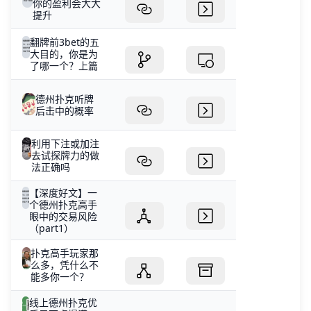
你的盈利会大大
提升
翻牌前3bet的五
大目的，你是为
了哪一个？上篇
德州扑克听牌
后击中的概率
利用下注或加注
去试探牌力的做
法正确吗
【深度好文】一
个德州扑克高手
眼中的交易风险
（part1）
扑克高手玩家那
么多，凭什么不
能多你一个？
线上德州扑克优