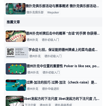
微扑克俱乐部活动与赛事概述 微扑克俱乐部活动与赛事概述 微扑克俱乐部（Wepoker）是一个专注于扑克游戏的在线平台，致力于为会员提供丰富多样的活动和赛事。这些活动不仅包
微扑克俱乐部
Wepoker
推薦文章
德州扑克听牌后击中的概率 “合适”的手牌 你获得顶级起手牌的概率仅仅有2.1%（J-J, Q-Q, K-K, A-A, A-Ks），因此你不能把所有的希望都寄托在这几手牌上面，单纯依靠这些牌会被
德州扑克
德扑初级入门
学会这七招，保证能把德州牌桌上的菜鸟虐成渣下篇 学会这七招，保证能把德州牌桌上的菜鸟虐成渣下篇 学会这七招，保证能把德州牌桌上的菜鸟虐成渣上篇：https://www.moshike.com
德州扑克
德扑初级入门
德州扑克中位置的重要性 Poker is like sex, position is everthing！ 德州扑克中有一句话大家都非常清楚：位置就是一切。 先举个简单的例子： 考试成绩公布了。 UTG：“你考几分？” BT
德州扑克
德扑初级入门
过牌-加注的技巧 过牌-加注（check-raise）是一种强大的武器，下文将从三个方面来讲述过牌-加注的技巧。 1避免用纯诈唬牌过牌-加注首先，也许也是最重要
德州扑克
德扑中级进阶
3bet发起方的下注尺度 3bet发起方的下注尺度 几乎所有牌手都会在他们扑克职业生涯的某个时间段认为他们扑克策略的最薄弱方面是3bet底池。这是因为各种各样的原因。首
下注尺度
德州扑克
德扑高级养成