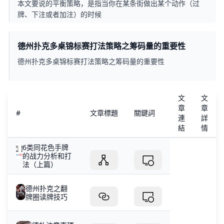
本文要说的平衡策略，是指当你在某条街做出某个动作（过
牌、下注或者加注）的时候
德州扑克多桌锦标赛打法策略之筹码量的重要性
德州扑克多桌锦标赛打法策略之筹码量的重要性
文
文
章
章
#
文章標題
關鍵詞
連
詳
結
情
6类同花色手牌
的战力分析和打
法（上篇）
德州扑克之翻
牌圈读牌技巧