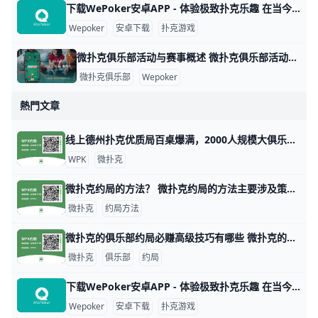
下载WePoker安卓APP - 体验极致扑克乐趣 在当今的手机游戏市场中，WePoker以其丰富的扑克游戏玩法和优质的用户体验而备受欢迎。本文将为您详细介绍如何安全、便捷地下载WePoker
Wepoker
安卓下载
扑克游戏
微扑克俱乐部活动与赛事概述 微扑克俱乐部活动与赛事概述 微扑克俱乐部（Wepoker）是一个专注于扑克游戏的在线平台，致力于为会员提供丰富多样的活动和赛事。这些活动不仅包
微扑克俱乐部
Wepoker
熱門文章
线上德州扑克优质局百桌爆满，2000人规模大俱乐部！ 1. 什么是《微扑克》wepoker俱乐部？ 《微扑克》wepoker俱乐部是一个规模达2000人的线上德州扑克俱乐部，提供优质的游戏体验。 2. WP
WPK
微扑克
微扑克约局的方法？ 微扑克约局的方法主要涉及策略、数据分析和心理战等多个方面。以下是一些关键的技巧和策略，帮助玩家在微扑克中取得更好的成绩。 微扑克的基本原理 微扑
微扑克
约局方法
微扑克的俱乐部约局必赚高级技巧有哪些 微扑克的俱乐部约局必赚高级技巧有哪些，玩微扑克俱乐部人一定要知道的高级技巧主要集中在策略、心理战和对手分析等方面。以下是一些有效的高级技巧，
微扑克
俱乐部
约局
下载WePoker安卓APP - 体验极致扑克乐趣 在当今的手机游戏市场中，WePoker以其丰富的扑克游戏玩法和优质的用户体验而备受欢迎。本文将为您详细介绍如何安全、便捷地下载WePoker
Wepoker
安卓下载
扑克游戏