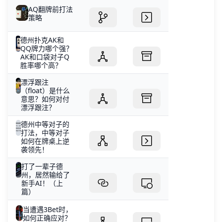
AQ翻牌前打法
策略
德州扑克AK和
QQ牌力哪个强？
AK和口袋对子Q
胜率哪个高？
漂浮跟注
（float）是什么
意思？如何对付
漂浮跟注？
德州中等对子的
打法，中等对子
如何在牌桌上逆
袭领先！
打了一辈子德
州，居然输给了
新手AI！（上
篇）
当遭遇3Bet时，
如何正确应对？