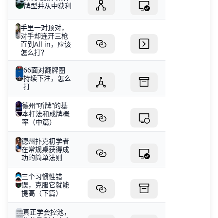
牌型并从中获利
手里一对顶对，
对手却连开三枪
直到All in，应该
怎么打？
66面对翻牌圈
持续下注，怎么
打
德州“听牌”的基
本打法和成牌概
率（中篇）
德州扑克初学者
在常规桌获得成
功的简单法则
三个习惯性错
误，克服它就能
提高（下篇）
真正学会控池，