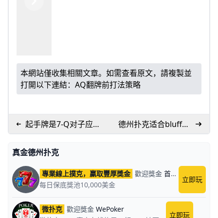
Previous
Next
本網站僅收集相關文章。如需查看原文，請複製並
打開以下連結：
AQ翻牌前打法策略
起手牌是7-Q对子应该
德州扑克适合bluff的
怎么打之二
场合
真金德州扑克
專業線上撲克，贏取豐厚獎金
歡迎獎金
首儲獲贈100%回饋
立即玩
每日保底獎池10,000美金
微扑克
歡迎獎金
WePoker
立即玩