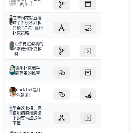
上的细节
底牌同花就直接
嗨了？玩不好也
只能 “凉凉” 德州
扑克策略
让你稳定盈利的
6本德州扑克教
材
德州扑克起手
牌范围的推算
dark bet是什
么意思？
学会这七招，保
证能把德州牌桌
上的菜鸟虐成渣
下篇