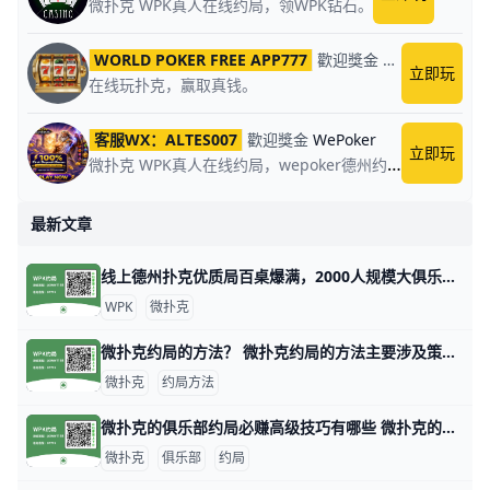
微扑克 WPK真人在线约局，领WPK钻石。
WORLD POKER FREE APP777
歡迎獎金
World Poker
立即玩
在线玩扑克，赢取真钱。
客服WX：ALTES007
歡迎獎金
WePoker
立即玩
微扑克 WPK真人在线约局，wepoker德州约局，加微信客服上下分，领WPK钻石。
最新文章
线上德州扑克优质局百桌爆满，2000人规模大俱乐部！ 1. 什么是《微扑克》wepoker俱乐部？ 《微扑克》wepoker俱乐部是一个规模达2000人的线上德州扑克俱乐部，提供优质的游戏体验。 2. WP
WPK
微扑克
微扑克约局的方法？ 微扑克约局的方法主要涉及策略、数据分析和心理战等多个方面。以下是一些关键的技巧和策略，帮助玩家在微扑克中取得更好的成绩。 微扑克的基本原理 微扑
微扑克
约局方法
微扑克的俱乐部约局必赚高级技巧有哪些 微扑克的俱乐部约局必赚高级技巧有哪些，玩微扑克俱乐部人一定要知道的高级技巧主要集中在策略、心理战和对手分析等方面。以下是一些有效的高级技巧，
微扑克
俱乐部
约局