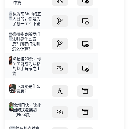
中篇
翻牌前3bet的五
大目的，你是为
了哪一个？下篇
德州扑克所罗门
法则是什么意
思？所罗门法则
怎么计算？
熟记这20条，你
至少能成为及格
的熟手玩家之上
篇
下风期是什么
意思？
德州口诀，德扑
圈的扶老婆歌
（Flop歌）
德州扑克牌桌