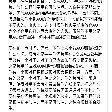
牌手们往往会感到奇怪，既然AQ是一手这样不稳定的
牌，为什么翻前要用它再加注呢。答案并不是那么简
单，因为AQ应该在每种特定场合玩得有一点儿不同。
假设每次你拿到AQ的价值都不止一个加注是不可能和
不现实的。事实上，许多时候你其实要彻底放弃AQ，
完全抛弃用它打造巨大底池的念头。虽然你不用总是
用AＱ做再加注，但往往再加注是正确的玩法。
现在花一点时间，思考一下你上次拿着AQ遇到麻烦是
什么情况。很可能是——你河牌圈在Q高或A高公共牌
面只有一个对子，对于自己应该如何行动毫无头绪。
这是牌手们游戏AQ时最常遇到的纠结场合。一方面，
你有一个顶对强踢脚或顶对顶大踢脚；另一方面，你
有的只是一个对子。除此之外，你的牌可能非常透
明，使得对手不太可能尝试将你诈唬出局。把这些情
况都考虑进去，你将发现所有因素通通对你不利。你
现在要在河牌圈做一个艰难的决定，但如果你翻前只
是跟注初始加注，而不是再加注，这种麻烦就不会发
生。