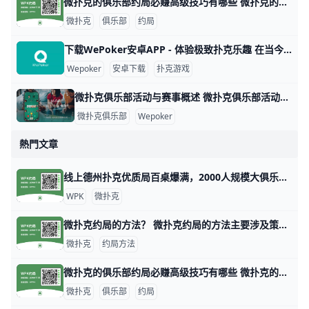
微扑克的俱乐部约局必赚高级技巧有哪些 微扑克的俱乐部约局必赚高级技巧有哪些，玩微扑克俱乐部人一定要知道的高级技巧主要集中在策略、心理战和对手分析等方面。以下是一些有效的高级技巧，
微扑克
俱乐部
约局
下载WePoker安卓APP - 体验极致扑克乐趣 在当今的手机游戏市场中，WePoker以其丰富的扑克游戏玩法和优质的用户体验而备受欢迎。本文将为您详细介绍如何安全、便捷地下载WePoker
Wepoker
安卓下载
扑克游戏
微扑克俱乐部活动与赛事概述 微扑克俱乐部活动与赛事概述 微扑克俱乐部（Wepoker）是一个专注于扑克游戏的在线平台，致力于为会员提供丰富多样的活动和赛事。这些活动不仅包
微扑克俱乐部
Wepoker
熱門文章
线上德州扑克优质局百桌爆满，2000人规模大俱乐部！ 1. 什么是《微扑克》wepoker俱乐部？ 《微扑克》wepoker俱乐部是一个规模达2000人的线上德州扑克俱乐部，提供优质的游戏体验。 2. WP
WPK
微扑克
微扑克约局的方法？ 微扑克约局的方法主要涉及策略、数据分析和心理战等多个方面。以下是一些关键的技巧和策略，帮助玩家在微扑克中取得更好的成绩。 微扑克的基本原理 微扑
微扑克
约局方法
微扑克的俱乐部约局必赚高级技巧有哪些 微扑克的俱乐部约局必赚高级技巧有哪些，玩微扑克俱乐部人一定要知道的高级技巧主要集中在策略、心理战和对手分析等方面。以下是一些有效的高级技巧，
微扑克
俱乐部
约局