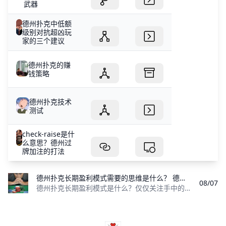
武器
德州扑克中低额
级别对抗超凶玩
家的三个建议
德州扑克的赚
钱策略
德州扑克技术
测试
check-raise是什
么意思？德州过
牌加注的打法
德州扑克长期盈利模式需要的思维是什么？ 德州扑克长期盈利模式需要的思维是什么？需要考虑的因素非常多。
08/07
德州扑克长期盈利模式是什么？仅仅关注手中的两张底牌是远远不够的。在德扑游戏的过程中，有许许多多的因素会影响我们的决定，以及决定的期望值，这些