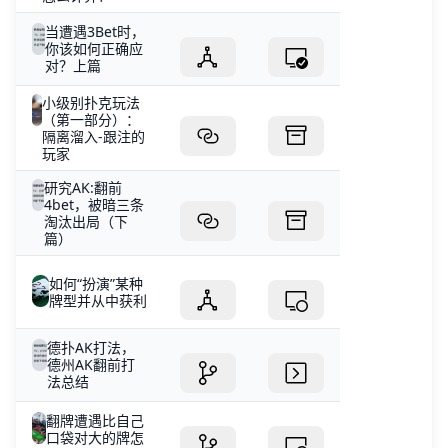
当遭遇3Bet时，
你该如何正确应
对？上篇
小级别扑克玩法
（第一部分）：
隔离溜入-跟注的
玩家
研究AK:翻前
4bet，被暗三条
淘汰出局（下
篇）
如何“扮演”某种
牌型并从中获利
德扑AK打法，
德州AK翻前打
法总结
翻牌遭遇比自己
口袋对大的牌怎