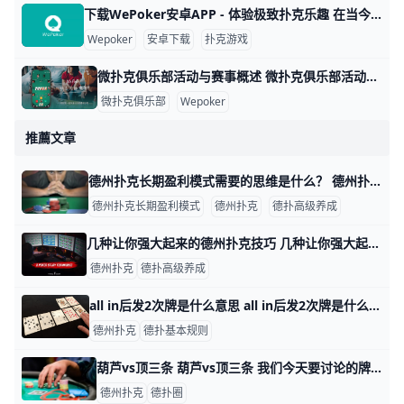
下载WePoker安卓APP - 体验极致扑克乐趣 在当今的手机游戏市场中，WePoker以其丰富的扑克游戏玩法和优质的用户体验而备受欢迎。本文将为您详细介绍如何安全、便捷地下载WePoker
Wepoker
安卓下载
扑克游戏
微扑克俱乐部活动与赛事概述 微扑克俱乐部活动与赛事概述 微扑克俱乐部（Wepoker）是一个专注于扑克游戏的在线平台，致力于为会员提供丰富多样的活动和赛事。这些活动不仅包
微扑克俱乐部
Wepoker
推薦文章
德州扑克长期盈利模式需要的思维是什么？ 德州扑克长期盈利模式是什么？仅仅关注手中的两张底牌是远远不够的。在德扑游戏的过程中，有许许多多的因素会影响我们的决定，以及决定的期望值，这些
德州扑克长期盈利模式
德州扑克
德扑高级养成
几种让你强大起来的德州扑克技巧 几种让你强大起来的德州扑克技巧 打牌是一种饱含策略可能性，且策略性极强的游戏。这其中的策略可能性只会随着牌桌人数的增加而增大。因此，为了保持持
德州扑克
德扑高级养成
all in后发2次牌是什么意思 all in后发2次牌是什么意思 新手看德州扑克节目，常常发现，怎么两位玩家全下后，有时荷官发牌会发好几次。 比如下图来自《高额桌扑克》中某一期节目，
德州扑克
德扑基本规则
葫芦vs顶三条 葫芦vs顶三条 我们今天要讨论的牌局来自一个盲注50/100美元的单挑局，对战的双方是高注额职业牌手“Limitless”（Wiktor Mal
德州扑克
德扑圈