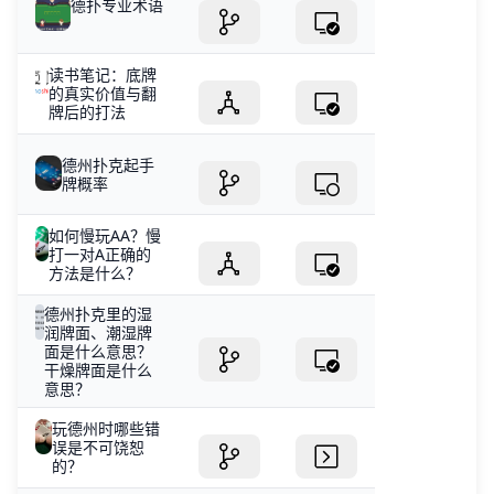
德扑专业术语
读书笔记：底牌
的真实价值与翻
牌后的打法
德州扑克起手
牌概率
如何慢玩AA？慢
打一对A正确的
方法是什么？
德州扑克里的湿
润牌面、潮湿牌
面是什么意思？
干燥牌面是什么
意思？
玩德州时哪些错
误是不可饶恕
的？