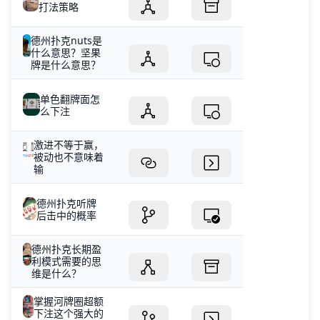
打法策略
德州扑克nuts是
什么意思？坚果
牌是什么意思？
单色翻牌面怎
么下注
激进不等于赢，
被动也不意味着
输
德州扑克听牌
后击中的概率
德州扑克长期盈
利模式需要的思
维是什么？
掌握河牌圈超额
下注这个强大的