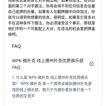
用那名玩家把其它对手踢出局。如果你加注，在你后
面的第三个对手跟注，你将会得不到任何信息去估量
自己底牌的份量。如果有人在翻牌圈中向你加注，你
就可以得到你想要的信息。很明显，如果其它很多对
手在这种条件下跟注，你必须接受这个事实，那就是
他们中的一个可能配上大对，在适当的机会里把牌盖
掉吧。
FAQ
WPK-微扑克 线上德州扑克优质俱乐部
FAQ
1. 什么是 WPK-微扑克 线上德州扑克优质俱乐
部？ WPK-微扑克 是一个提供全级别德州扑克游
戏的线上俱乐部，致力于为德扑爱好者打造一个
优质的交流平