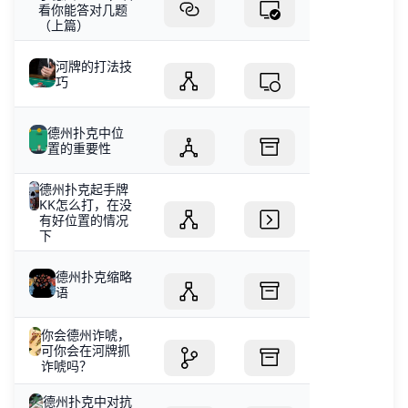
看你能答对几题
（上篇）
河牌的打法技
巧
德州扑克中位
置的重要性
德州扑克起手牌
KK怎么打，在没
有好位置的情况
下
德州扑克缩略
语
你会德州诈唬，
可你会在河牌抓
诈唬吗？
德州扑克中对抗