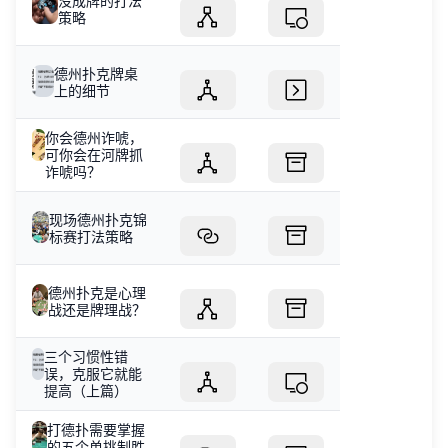
没成牌的打法
策略
德州扑克牌桌
上的细节
你会德州诈唬，
可你会在河牌抓
诈唬吗？
现场德州扑克锦
标赛打法策略
德州扑克是心理
战还是牌理战？
三个习惯性错
误，克服它就能
提高（上篇）
打德扑需要掌握
的五个单挑制胜