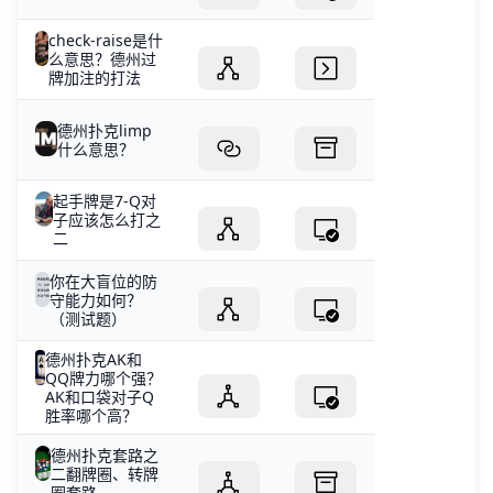
check-raise是什
么意思？德州过
牌加注的打法
德州扑克limp
什么意思？
起手牌是7-Q对
子应该怎么打之
二
你在大盲位的防
守能力如何？
（测试题）
德州扑克AK和
QQ牌力哪个强？
AK和口袋对子Q
胜率哪个高？
德州扑克套路之
二翻牌圈、转牌
圈套路