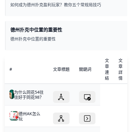
如何成为德州扑克盈利玩家？教你五个常规局技巧
德州扑克中位置的重要性
德州扑克中位置的重要性
文
文
章
章
#
文章標題
關鍵詞
連
詳
結
情
为什么同花54往
往好于同花98？
德州AK怎么
玩