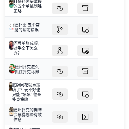
打德扑需要掌握
的五个单挑制胜
策略
德扑圈 五个常
见的翻前错误
河牌单张成顺，
对手全下怎么
办？
德州扑克怎么
抓住扑克马脚
底牌同花就直接
嗨了？玩不好也
只能 “凉凉” 德州
扑克策略
德州扑克的摊牌
会暴露哪些有效
信息