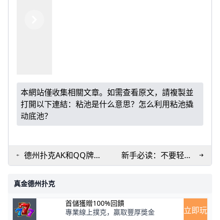
Previous
Next
本網站僅收集相關文章。如需查看原文，請複製並
打開以下連結：
粘池是什么意思？怎么利用粘池撬
动底池？
德州扑克AK和QQ牌力
新手必读：不要轻易
哪个强？AK和口袋对
在不利位置跟注3bet
子Q胜率哪个高？
真金德州扑克
首儲獲贈100%回饋
立即玩
專業線上撲克，贏取豐厚獎金