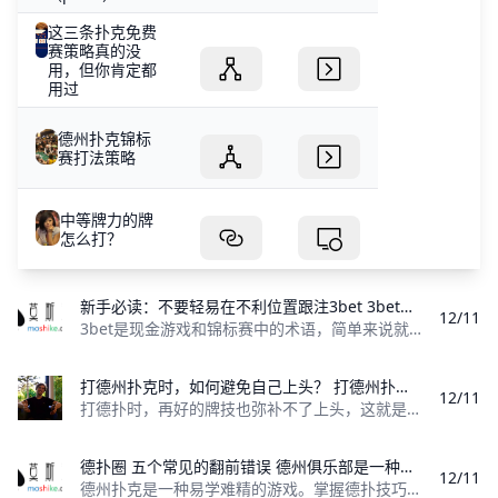
这三条扑克免费
赛策略真的没
用，但你肯定都
用过
德州扑克锦标
赛打法策略
中等牌力的牌
怎么打？
新手必读：不要轻易在不利位置跟注3bet 3bet是现金游戏和锦标赛中的术语，简单来说就是做第3
12/11
3bet是现金游戏和锦标赛中的术语，简单来说就是做第3次下注。有些玩家有些迷惑，以为这个术语暗指做第3次加注，但是实际上它通常指的是做第2次
打德州扑克时，如何避免自己上头？ 打德州扑克时，如何避免自己上头？打德扑时，再好的牌技也弥补不了上头，这就是为什么要想成为一名盈利牌手需要关注精神层面的重要原因
12/11
打德扑时，再好的牌技也弥补不了上头，这就是为什么要想成为一名盈利牌手需要关注精神层面的重要原因。在任何一场你略具优势的博弈环节中，上头就是一
德扑圈 五个常见的翻前错误 德州俱乐部是一种易学难精的游戏。掌握德州俱乐部需要一开始就做出正确决定，而你要做的第
12/11
德州扑克是一种易学难精的游戏。掌握德扑技巧需要一开始就做出正确决定，而你要做的第一个决定显然就是翻前应该如何做。 01 跛入 在有些特别场合，跛入（