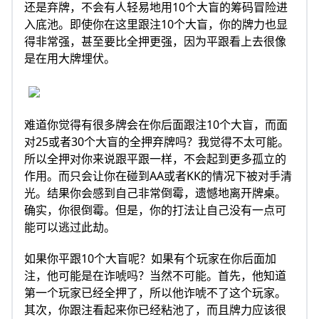
还是弃牌，不会有人轻易地用10个大盲的筹码冒险进
入底池。即使你在这里跟注10个大盲，你的牌力也显
得非常强，甚至要比全押更强，因为平跟看上去很像
是在用大牌埋伏。
难道你觉得有很多牌会在你后面跟注10个大盲，而面
对25或者30个大盲的全押弃牌吗？我觉得不太可能。
所以全押对你来说跟平跟一样，不会起到更多孤立的
作用。而只会让你在碰到AA或者KK的情况下被对手清
光。结果你会感到自己非常倒霉，遗憾地离开牌桌。
确实，你很倒霉。但是，你的打法让自己没有一点可
能可以逃过此劫。
如果你平跟10个大盲呢？如果有个玩家在你后面加
注，他可能是在诈唬吗？当然不可能。首先，他知道
第一个玩家已经全押了，所以他诈唬不了这个玩家。
其次，你跟注看起来你已经粘池了，而且牌力应该很