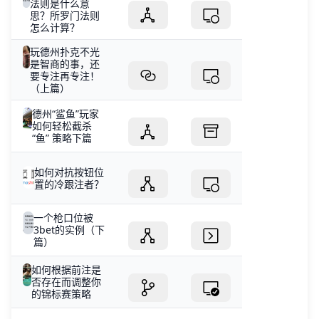
法则是什么意
思？所罗门法则
怎么计算？
玩德州扑克不光
是智商的事，还
要专注再专注！
（上篇）
德州“鲨鱼”玩家
如何轻松截杀
“鱼” 策略下篇
如何对抗按钮位
置的冷跟注者？
一个枪口位被
3bet的实例（下
篇）
如何根据前注是
否存在而调整你
的锦标赛策略