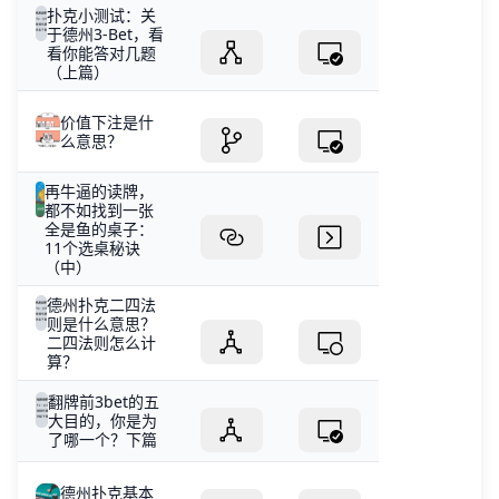
扑克小测试：关
于德州3-Bet，看
看你能答对几题
（上篇）
价值下注是什
么意思？
再牛逼的读牌，
都不如找到一张
全是鱼的桌子：
11个选桌秘诀
（中）
德州扑克二四法
则是什么意思？
二四法则怎么计
算？
翻牌前3bet的五
大目的，你是为
了哪一个？下篇
德州扑克基本