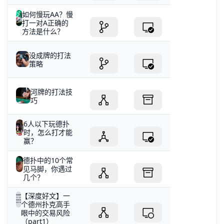
如何慢玩AA？慢
打一对A正确的
方法是什么？
没成牌的打法
策略
河牌的打法技
巧
6人以下玩德扑
时，怎么打才能
赢？
德扑中的10个常
见马脚，你遇过
几个？
【深度好文】一
个德州扑克高手
眼中的交易风险
（part1）