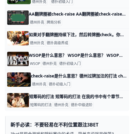
德州扑克
德扑初级入门
AA翻牌圈被check-raise AA翻牌圈被check-raise 牌局背景及过程 这手牌来自盲注1/2美元的无限德州扑克现金局。桌上玩家筹码量如图。翻前，你在枪口位置用A♠ A
德州扑克
牌局分析
如果对手翻牌圈持续下注，然后转牌圈check。你应该怎么做？ 如果对手在翻牌圈持续下注，然后转牌圈check，你接下来怎么做？ 许多牌手习惯在翻牌圈用好牌下注。然后，当转牌发出时，他们check。总是如此
德州扑克
德扑高级养成
WSOP是什么意思？ WSOP是什么意思？ WSOP这个词对于德州扑克老手来说，肯定不会陌生了，但是对于德州扑克新手来说，可能还没听说过，WSOP是世界上最高规则的
WSOP
德州扑克
德扑初级入门
check-raise是什么意思？德州过牌加注的打法 check-raise是什么意思？德州过牌加注的打法 有些德扑玩家在牌桌上不时会遭到对手的猛烈攻击，不禁会怀疑自己是不是表现得太弱了，才使得对
德州扑克
德扑初级入门
短筹码的打法 短筹码的打法 在我的书中有个章节名叫——玩深筹码，通常适用于$5-$10级别以及更高级别的游戏，如果你想打好中高级别的游戏，那么你必须要掌握玩
短筹码的打法
德州扑克
德扑中级进阶
新手必读：不要轻易在不利位置跟注3BET
3bet是现金游戏和锦标赛中的术语，简单来说就是做第3