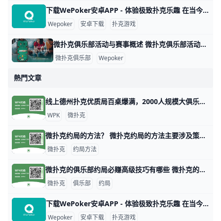
下载WePoker安卓APP - 体验极致扑克乐趣 在当今的手机游戏市场中，WePoker以其丰富的扑克游戏玩法和优质的用户体验而备受欢迎。本文将为您详细介绍如何安全、便捷地下载WePoker
Wepoker
安卓下载
扑克游戏
微扑克俱乐部活动与赛事概述 微扑克俱乐部活动与赛事概述 微扑克俱乐部（Wepoker）是一个专注于扑克游戏的在线平台，致力于为会员提供丰富多样的活动和赛事。这些活动不仅包
微扑克俱乐部
Wepoker
熱門文章
线上德州扑克优质局百桌爆满，2000人规模大俱乐部！ 1. 什么是《微扑克》wepoker俱乐部？ 《微扑克》wepoker俱乐部是一个规模达2000人的线上德州扑克俱乐部，提供优质的游戏体验。 2. WP
WPK
微扑克
微扑克约局的方法？ 微扑克约局的方法主要涉及策略、数据分析和心理战等多个方面。以下是一些关键的技巧和策略，帮助玩家在微扑克中取得更好的成绩。 微扑克的基本原理 微扑
微扑克
约局方法
微扑克的俱乐部约局必赚高级技巧有哪些 微扑克的俱乐部约局必赚高级技巧有哪些，玩微扑克俱乐部人一定要知道的高级技巧主要集中在策略、心理战和对手分析等方面。以下是一些有效的高级技巧，
微扑克
俱乐部
约局
下载WePoker安卓APP - 体验极致扑克乐趣 在当今的手机游戏市场中，WePoker以其丰富的扑克游戏玩法和优质的用户体验而备受欢迎。本文将为您详细介绍如何安全、便捷地下载WePoker
Wepoker
安卓下载
扑克游戏