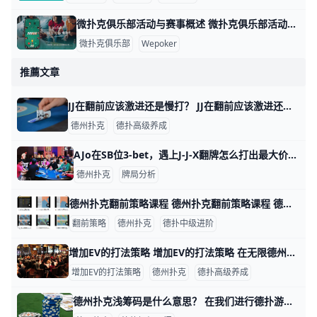
微扑克俱乐部活动与赛事概述 微扑克俱乐部活动与赛事概述 微扑克俱乐部（Wepoker）是一个专注于扑克游戏的在线平台，致力于为会员提供丰富多样的活动和赛事。这些活动不仅包
微扑克俱乐部
Wepoker
推薦文章
JJ在翻前应该激进还是慢打？ JJ在翻前应该激进还是慢打？ 在德州扑克中JJ是一手优秀的起手牌，但如果翻牌圈发出一张A、K或Q，而牌桌上有多个对手，你很可能被打败。这些可能
德州扑克
德扑高级养成
AJo在SB位3-bet，遇上J-J-X翻牌怎么打出最大价值 AJo在SB位3-bet，遇上J-J-X翻牌怎么打出最大价值 我们在牌桌上的盈利多数时候是靠少数大底池获得的，所以学会把握好这些大底池就是很基
德州扑克
牌局分析
德州扑克翻前策略课程 德州扑克翻前策略课程 德州扑克的翻前策略是整个游戏的核心，大部分翻后的错误都是由翻前错误引起的，完整系统地学习，是让您水平可持续提高的核心！ 基
翻前策略
德州扑克
德扑中级进阶
增加EV的打法策略 增加EV的打法策略 在无限德州中，有时候你手中牌是什么并不是最重要的，如果你能明白对手的意图，面对你的行动他会有什么反应，你就能想出最好的方法
增加EV的打法策略
德州扑克
德扑高级养成
德州扑克浅筹码是什么意思？ 在我们进行德扑游戏时，常常提到筹码深度一词。那什么是筹码深度呢？简单的说，筹码深度就是你面前有多少筹码。 “浅筹码”指的就是你拥有的筹码比较少