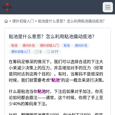
Ope
德扑初级入门
粘池是什么意思？怎么利用粘池撬动底池？
Home
粘池是什么意思？怎么利用粘池撬动底池？
粘池
德州扑克
德扑初级入门
粘池
德州扑克
德扑初级入门
🕒 5
🗒️ 2177
在筹码足够深的情况下，我们可以选择合适的下注大
小来减少决策上的压力，并且增加对手的压力（经常
是同时达到这两个目的）。有时，当筹码不是很深的
时候，我们就需要考虑“
粘池
”的这一概念来进行决策。
什么是粘池当你
粘池
时，下注后如果对手加注，你无
论如何都会跟注——通常，这个时候，你用了手上至
少40%的筹码来下注。