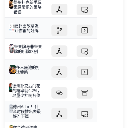
德州扑克新手玩
家经常犯的策略
错误
德扑圈故意发
让你输的好牌
坚果牌与非坚果
牌的听牌区别
多人底池的打
法策略
德州扑克后门花
的概率就4.2%，
尽量少抽啊各位
德州All in！什
么时候推出去最
好？下篇
你会德州诈唬，