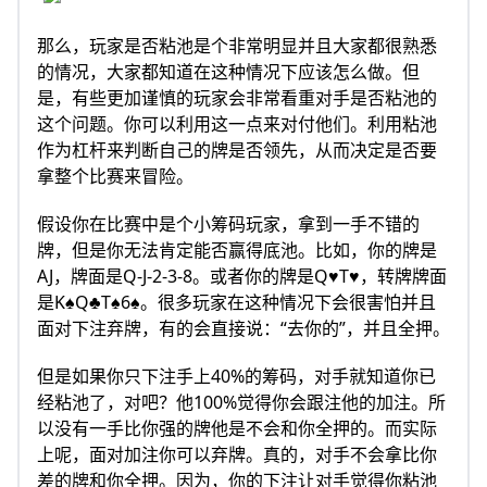
那么，玩家是否粘池是个非常明显并且大家都很熟悉
的情况，大家都知道在这种情况下应该怎么做。但
是，有些更加谨慎的玩家会非常看重对手是否粘池的
这个问题。你可以利用这一点来对付他们。利用粘池
作为杠杆来判断自己的牌是否领先，从而决定是否要
拿整个比赛来冒险。
假设你在比赛中是个小筹码玩家，拿到一手不错的
牌，但是你无法肯定能否赢得底池。比如，你的牌是
AJ，牌面是Q-J-2-3-8。或者你的牌是Q♥T♥，转牌牌面
是K♠Q♣T♠6♠。很多玩家在这种情况下会很害怕并且
面对下注弃牌，有的会直接说：“去你的”，并且全押。
但是如果你只下注手上40%的筹码，对手就知道你已
经粘池了，对吧？他100%觉得你会跟注他的加注。所
以没有一手比你强的牌他是不会和你全押的。而实际
上呢，面对加注你可以弃牌。真的，对手不会拿比你
差的牌和你全押。因为，你的下注让对手觉得你粘池