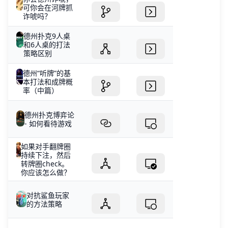
可你会在河牌抓
诈唬吗？
德州扑克9人桌
和6人桌的打法
策略区别
德州“听牌”的基
本打法和成牌概
率（中篇）
德州扑克博弈论
- 如何看待游戏
如果对手翻牌圈
持续下注，然后
转牌圈check。
你应该怎么做？
对抗鲨鱼玩家
的方法策略