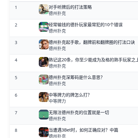
对手听牌后的打法策略
1
德州扑克
经常输钱的德扑玩家最常犯的10个错误
2
德州扑克
德州扑克起手歌，翻牌前和翻牌圈的打法口诀
3
德州扑克
熟记这20条，你至少能成为及格的熟手玩家之
4
德州扑克
德州扑克深筹码是什么意思？
5
德州扑克
中等牌力的牌怎么打？
6
中等牌力
无限注德州扑克的位置就是一切
7
德州扑克
当遭遇3Bet时，如何正确应对？中篇
8
德州扑克