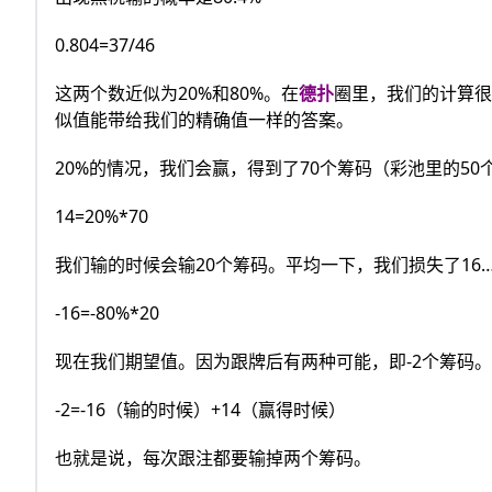
0.804=37/46
这两个数近似为20%和80%。在
德扑
圈里，我们的计算很
似值能带给我们的精确值一样的答案。
20%的情况，我们会赢，得到了70个筹码（彩池里的50
14=20%*70
我们输的时候会输20个筹码。平均一下，我们损失了16
-16=-80%*20
现在我们期望值。因为跟牌后有两种可能，即-2个筹码。
-2=-16（输的时候）+14（赢得时候）
也就是说，每次跟注都要输掉两个筹码。