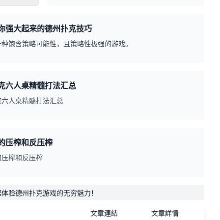
你强大起来的德州扑克技巧
一种饱含策略可能性，且策略性极强的游戏。
克六人桌精髓打法汇总
克六人桌精髓打法汇总
的压榨和反压榨
的压榨和反压榨
起体验德州扑克游戏的无穷魅力！
文章連結
文章詳情