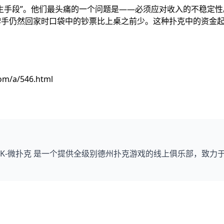
生手段”。他们最头痛的一个问题是——必须应对收入的不稳定性
牌手仍然回家时口袋中的钞票比上桌之前少。这种扑克中的资金
/a/546.html
 WPK-微扑克 是一个提供全级别德州扑克游戏的线上俱乐部，致力