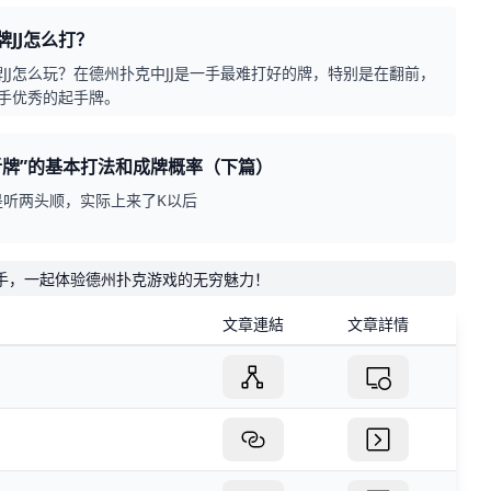
牌JJ怎么打？
JJ怎么玩？在德州扑克中JJ是一手最难打好的牌，特别是在翻前，
一手优秀的起手牌。
听牌”的基本打法和成牌概率（下篇）
是听两头顺，实际上来了K以后
手，一起体验德州扑克游戏的无穷魅力！
文章連結
文章詳情