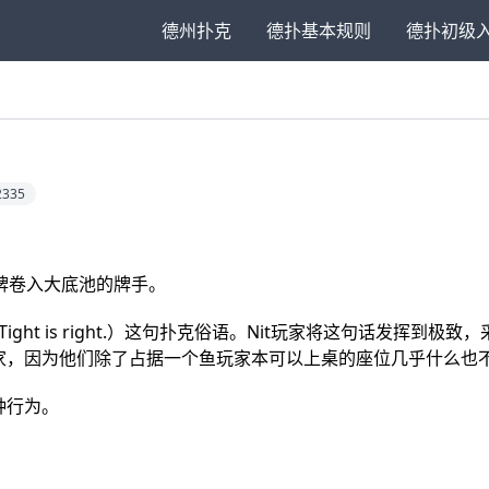
德州扑克
德扑基本规则
德扑初级
2335
牌卷入大底池的牌手。
t is right.）这句扑克俗语。Nit玩家将这句话发挥到极致
玩家，因为他们除了占据一个鱼玩家本可以上桌的座位几乎什么也
种行为。