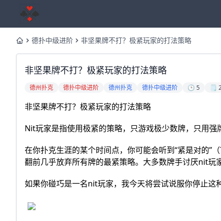
德扑中级进阶
非坚果牌不打？极紧玩家的打法策略
Home
非坚果牌不打？极紧玩家的打法策略
德州扑克
德扑中级进阶
德州扑克
德扑中级进阶
🕒 5
🗒️ 
非坚果牌不打？极紧玩家的打法策略
Nit玩家是指使用极紧的策略，只游戏极少数牌，只用强
在你扑克生涯的某个时间点，你可能会听到“紧是对的”（Tigh
翻前几乎放弃所有牌的最紧策略。大多数牌手讨厌nit
如果你碰巧是一名nit玩家，我今天将尝试说服你停止这