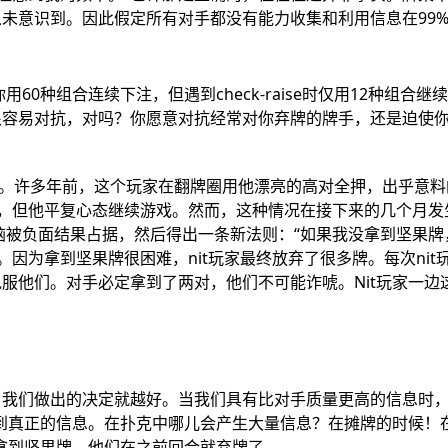
未意识到。因此假定所有对手都没有能力收集和利用信息在99
60种组合连续下注，但遇到check-raise时仅用12种组合继
很容易对抗，对吗？你愿意对抗经常对你弃牌的牌手，还是迫使
弱的。许多年前，这个玩家在翻牌圈用他漂亮的高对全押，出乎意
重创，但他平复心态继续游戏。然而，这种情况在接下来的几个月发
大脑被负面结果占据，然后得出一条新法则：“如果我没拿到坚果牌
。因为拿到坚果牌很困难，nit玩家最终放弃了很多牌。每次nit
服他们。对手必定拿到了两对，他们不可能诈唬。Nit玩家一边
，我们做出的决定就越好。当我们具有比对手质量更高的信息时
得到真正的信息。在扑克中哪儿会产生大量信息？在摊牌的时候！
没拿到坚果牌，他们在之前回合就弃牌了。