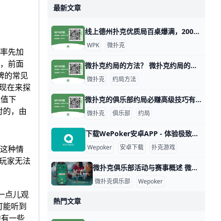
最新文章
线上德州扑克优质局百桌爆满，2000人规模大俱乐部！ 1. 什么是《微扑克》wepoker俱乐部？ 《微扑克》wepoker俱乐部是一个规模达2000人的线上德州扑克俱乐部，提供优质的游戏体验。 2. WP
WPK
微扑克
Q率先加
置，前面
微扑克约局的方法？ 微扑克约局的方法主要涉及策略、数据分析和心理战等多个方面。以下是一些关键的技巧和策略，帮助玩家在微扑克中取得更好的成绩。 微扑克的基本原理 微扑
牌的常见
微扑克
约局方法
们现在来探
价值下
微扑克的俱乐部约局必赚高级技巧有哪些 微扑克的俱乐部约局必赚高级技巧有哪些，玩微扑克俱乐部人一定要知道的高级技巧主要集中在策略、心理战和对手分析等方面。以下是一些有效的高级技巧，
对的，由
微扑克
俱乐部
约局
下载WePoker安卓APP - 体验极致扑克乐趣 在当今的手机游戏市场中，WePoker以其丰富的扑克游戏玩法和优质的用户体验而备受欢迎。本文将为您详细介绍如何安全、便捷地下载WePoker
Wepoker
安卓下载
扑克游戏
。这种情
t玩家无法
微扑克俱乐部活动与赛事概述 微扑克俱乐部活动与赛事概述 微扑克俱乐部（Wepoker）是一个专注于扑克游戏的在线平台，致力于为会员提供丰富多样的活动和赛事。这些活动不仅包
微扑克俱乐部
Wepoker
一点儿观
熱門文章
可能听到
中有一些