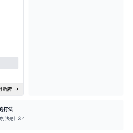
阻断牌
的打法
的打法是什么？