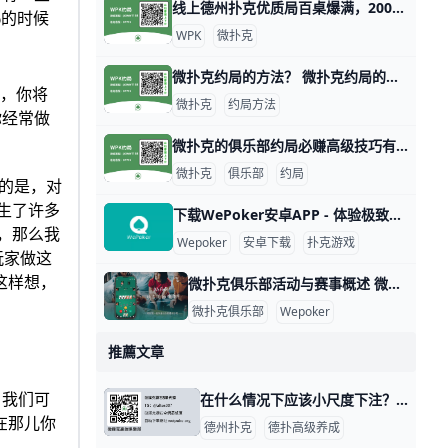
线上德州扑克优质局百桌爆满，2000人规模大俱乐部！ 1. 什么是《微扑克》wepoker俱乐部？ 《微扑克》wepoker俱乐部是一个规模达2000人的线上德州扑克俱乐部，提供优质的游戏体验。 2. WP
%的时候
WPK
微扑克
微扑克约局的方法？ 微扑克约局的方法主要涉及策略、数据分析和心理战等多个方面。以下是一些关键的技巧和策略，帮助玩家在微扑克中取得更好的成绩。 微扑克的基本原理 微扑
续，你将
微扑克
约局方法
你经常做
微扑克的俱乐部约局必赚高级技巧有哪些 微扑克的俱乐部约局必赚高级技巧有哪些，玩微扑克俱乐部人一定要知道的高级技巧主要集中在策略、心理战和对手分析等方面。以下是一些有效的高级技巧，
微扑克
俱乐部
约局
料的是，对
生了许多
下载WePoker安卓APP - 体验极致扑克乐趣 在当今的手机游戏市场中，WePoker以其丰富的扑克游戏玩法和优质的用户体验而备受欢迎。本文将为您详细介绍如何安全、便捷地下载WePoker
，那么我
Wepoker
安卓下载
扑克游戏
玩家做这
这样想，
微扑克俱乐部活动与赛事概述 微扑克俱乐部活动与赛事概述 微扑克俱乐部（Wepoker）是一个专注于扑克游戏的在线平台，致力于为会员提供丰富多样的活动和赛事。这些活动不仅包
微扑克俱乐部
Wepoker
推薦文章
，我们可
在什么情况下应该小尺度下注？ 考虑是否下注往往使牌手完全忽略下注尺度问题。我的学生们取得成功的一个最重要因素，就是更准确地把握下注尺度，特别是采用异常小或异常大下注的时候
在那儿你
德州扑克
德扑高级养成