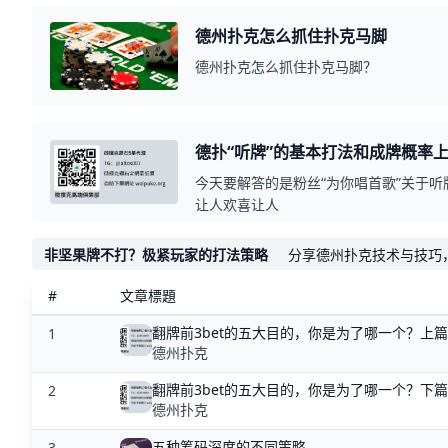
德州扑克怎么抓住扑克马脚
德州扑克怎么抓住扑克马脚？
德扑“听牌”的基本打法和成牌概率
今天要解答的是粉丝“为你唱首歌”关于听
让人欢喜让人
非坚果牌不打？极紧玩家的打法策略
分享德州扑克技术与技巧
#
文章標題
翻牌前3bet的五大目的，你是为了哪一个？上篇
1
德州扑克
翻牌前3bet的五大目的，你是为了哪一个？下篇
2
德州扑克
五种筹码深度的不同策略
3