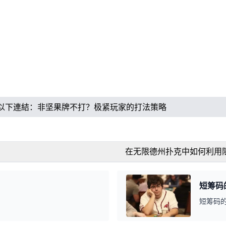
以下連結：
非坚果牌不打？极紧玩家的打法策略
在无限德州扑克中如何利用
短筹码
短筹码