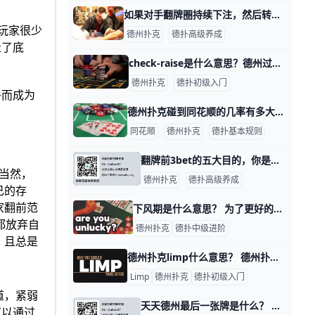
如果对手翻牌圈持续下注，然后转牌圈check。你应该怎么做？ 如果对手在翻牌圈持续下注，然后转牌圈check，你接下来怎么做？ 许多牌手习惯在翻牌圈用好牌下注。然后，当转牌发出时，他们check。总是如此
玩家很少
德州扑克
德扑高级养成
走了底
check-raise是什么意思？德州过牌加注的打法 check-raise是什么意思？德州过牌加注的打法 有些德扑玩家在牌桌上不时会遭到对手的猛烈攻击，不禁会怀疑自己是不是表现得太弱了，才使得对
德州扑克
德扑初级入门
多而成为
德州扑克碰到同花顺的几率有多大？ 德州扑克碰到同花顺的几率有多大？ 在德州扑克游戏中，同花和顺子都是非常强的牌形，那么把同花和顺子强强结合的同花顺，那是更加无敌了。 但本文中要说
同花顺
德州扑克
德扑基本规则
翻牌前3bet的五大目的，你是为了哪一个？下篇 翻牌前3bet的五大目的，你是为了哪一个？上篇：https://www.moshike.com/a/483.html 4 掌握主动权，便于翻牌后
。当然，
德州扑克
德扑高级养成
己的存
家翻前范
下风期是什么意思？ 为了更好的应对下风期，必须首先对其有一个清醒的认识。实际上，如果纯粹从理论角度来分析，下风期并不是一个真实存在的事物。只不过是玩家以特定方式
都放弃自
德州扑克
德扑中级进阶
，且总是
德州扑克limp什么意思？ 德州扑克limp什么意思？ limp指的是：在起手牌力不强，翻前没有人加注的情况下，跟注入池看看在翻牌圈是否能击中什么。 “limp就是弱”，“
Limp
德州扑克
德扑初级入门
道，紧弱
天天德州最后一张牌是什么？ 记得有一次打到最后，只剩我跟一个玩家单挑了，还有最后一张牌要发，台面上已经有3张方块了，我手上也有两张方块，其中最大的那张是方块J，我已经成
可以通过