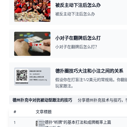
被反主动下注后怎么办
被反主动下注后怎么办
小对子在翻牌后怎么打
小对子在翻牌后怎么打？
德扑圈技巧大注和小注之间的关系
假设你在打盲注1/2美元的常规局。你翻前
玩家跟注。
德州扑克中对抗被动型跟注的技巧
分享德州扑克技术与技巧，
#
文章標題
德扑“听牌”的基本打法和成牌概率上篇
1