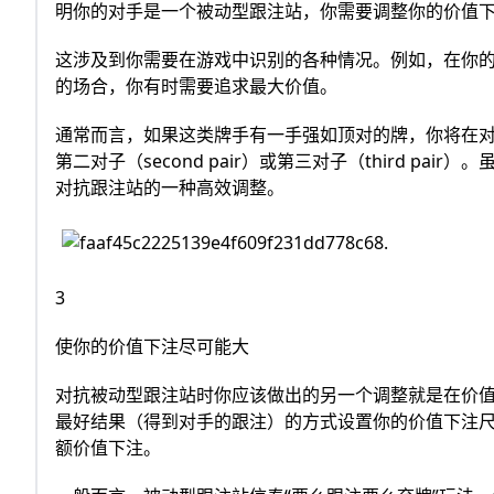
明你的对手是一个被动型跟注站，你需要调整你的价值
这涉及到你需要在游戏中识别的各种情况。例如，在你
的场合，你有时需要追求最大价值。
通常而言，如果这类牌手有一手强如顶对的牌，你将在对局中
第二对子（second pair）或第三对子（third 
对抗跟注站的一种高效调整。
3
使你的价值下注尽可能大
对抗被动型跟注站时你应该做出的另一个调整就是在价
最好结果（得到对手的跟注）的方式设置你的价值下注
额价值下注。