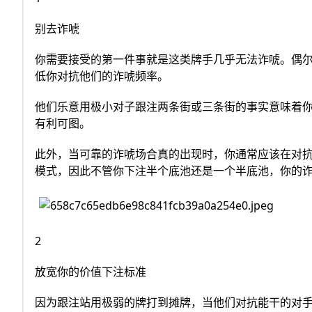
别去诈唬
你需要接受的第一件事就是这类牌手几乎无法诈唬。偶
低你对抗他们的诈唬频率。
他们乐意用极小对子跟注两条街或三条街的事实意味着你
有利可图。
此外，当可靠的诈唬场合真的出现时，你通常应该在对抗
模式，因此不管你下注半个底池还是一个半底池，你的
2
放宽你的价值下注标准
因为跟注站用极弱的牌打到摊牌，当他们对抗能干的对手时会