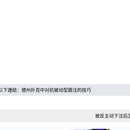
以下連結：
德州扑克中对抗被动型跟注的技巧
被反主动下注后