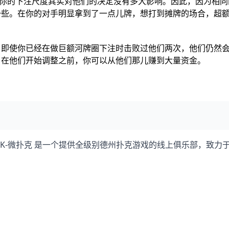
，你的下注尺度其实对他们的决定没有多大影响。因此，因为相同
一些。在你的对手明显拿到了一点儿牌，想打到摊牌的场合，超
。即使你已经在做巨额河牌圈下注时击败过他们两次，他们仍然
。在他们开始调整之前，你可以从他们那儿赚到大量资金。
 WPK-微扑克 是一个提供全级别德州扑克游戏的线上俱乐部，致力