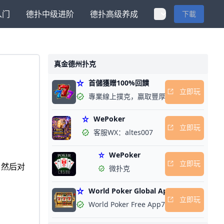
入门
德扑中级进阶
德扑高级养成
下載
真金德州扑克
首儲獲贈100%回饋
立即玩
專業線上撲克，贏取豐厚獎金
WePoker
立即玩
客服WX：altes007
WePoker
立即玩
，然后对
微扑克
World Poker Global App全球微扑克
立即玩
World Poker Free App777