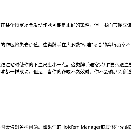
尔在某个特定场合发动诈唬可能是正确的策略，但一般而言你应
的诈唬将失去价值。这类牌手在大多数“标准”场合的弃牌频率不
跟注站时使你的下注尺度小一点。这类牌手通常采用“要么跟注要
诈唬都一样成功。但是，当你的诈唬不奏效时，你不会输那么多
遇到各种问题。如果你的Hold’em Manager或其他扑克跟