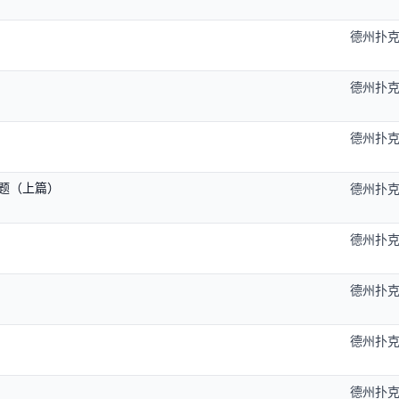
德州扑
德州扑
德州扑
几题（上篇）
德州扑
德州扑
德州扑
德州扑
德州扑