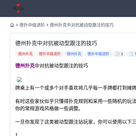
德扑中级进阶
德州扑克中对抗被动型跟注的技巧
Home
德州扑克中对抗被动型跟注的技巧
德州扑克
德扑中级进阶
德州扑克
德扑中级进阶
🕒 3
🗒️ 
德州扑克
中对抗被动型跟注的技巧
牌桌上有一个或多个对手喜欢将几乎每一手牌都打到摊
有时这些家伙似乎只懂得扑克规则和采用一些随机的玩
你的常规游戏风格做一些调整。
一旦你发现了这类被动型跟注站玩家，你可以使用以下
1