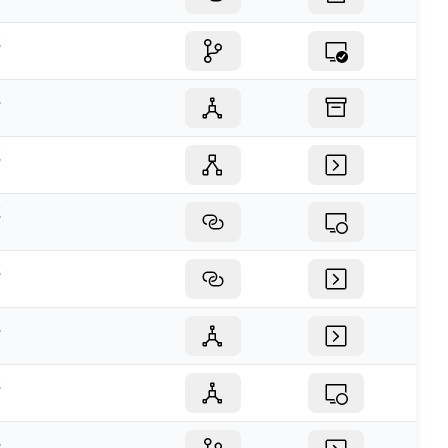
克
克
克
克
克
克
克
克