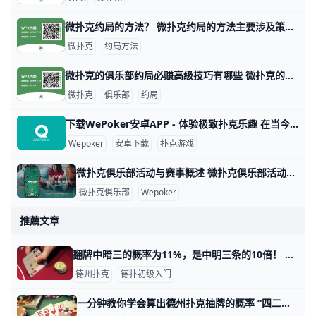
微扑克约局的方法？ 微扑克约局的方法主要涉及策略、数据分析和心理战等多个方面。以下是一些关键的技巧和策略，帮助玩家在微扑克中取得更好的成绩。 微扑克的基本原理 微扑
微扑克
约局方法
微扑克的俱乐部约局必赚高级技巧有哪些 微扑克的俱乐部约局必赚高级技巧有哪些，玩微扑克俱乐部人一定要知道的高级技巧主要集中在策略、心理战和对手分析等方面。以下是一些有效的高级技巧，
微扑克
俱乐部
约局
下载WePoker安卓APP - 体验极致扑克乐趣 在当今的手机游戏市场中，WePoker以其丰富的扑克游戏玩法和优质的用户体验而备受欢迎。本文将为您详细介绍如何安全、便捷地下载WePoker
Wepoker
安卓下载
扑克游戏
微扑克俱乐部活动与赛事概述 微扑克俱乐部活动与赛事概述 微扑克俱乐部（Wepoker）是一个专注于扑克游戏的在线平台，致力于为会员提供丰富多样的活动和赛事。这些活动不仅包
微扑克俱乐部
Wepoker
推薦文章
翻牌中暗三的概率为11%，是中明三条的10倍！ 翻牌中暗三的概率为11%，是中明三条的10倍！ 之前我们曾跟大家分享过起手牌以及翻牌圈牌型的出现概率： 9个小时才抓一把AA算正常？起手牌的概率
德州扑克
德扑初级入门
一分钟教你学会算出德州扑克抽牌的概率 “四二法则”是一种估算概率的方法，让你能快速计算你想要的牌出现的概率。 比如：桌子上的牌是A-6-7-Q，而你的手牌是8-9。你想要再来一张5