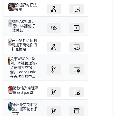
没成牌的打法
策略
德扑AK打法，
德州AK翻前打
法总结
在不牺牲价值的
前提下简化你的
扑克策略
关于WSOP、盈
利、本钱管理等7
点德州扑克锦
囊，Fedor Holz
在首次直播中...
赌徒输光定理深
度解读part2
德州扑克制胜之
道，概率论有多
重要