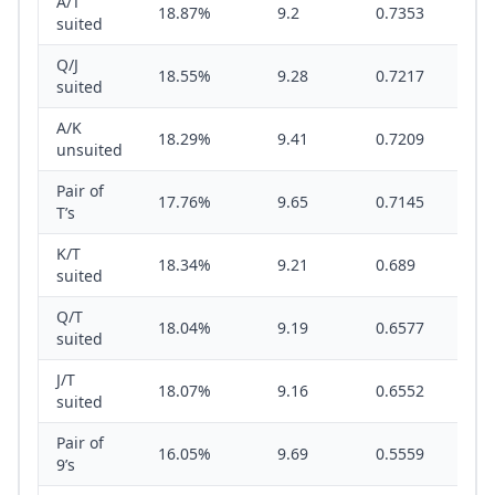
A/T
18.87%
9.2
0.7353
0
suited
Q/J
18.55%
9.28
0.7217
0
suited
A/K
18.29%
9.41
0.7209
0
unsuited
Pair of
17.76%
9.65
0.7145
0
T’s
K/T
18.34%
9.21
0.689
0
suited
Q/T
18.04%
9.19
0.6577
0
suited
J/T
18.07%
9.16
0.6552
0
suited
Pair of
16.05%
9.69
0.5559
0
9’s