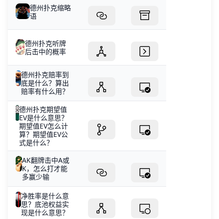
德州扑克缩略
语
德州扑克听牌
后击中的概率
德州扑克赔率到
底是什么？算出
赔率有什么用？
德州扑克期望值
EV是什么意思？
期望值EV怎么计
算？期望值EV公
式是什么？
AK翻牌击中A或
K，怎么打才能
多赢少输
净胜率是什么意
思？底池权益实
现是什么意思？