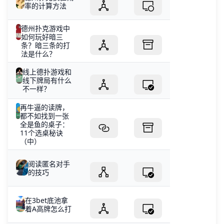
率的计算方法
德州扑克游戏中
如何玩好暗三
条？暗三条的打
法是什么？
线上德扑游戏和
线下牌局有什么
不一样？
再牛逼的读牌，
都不如找到一张
全是鱼的桌子：
11个选桌秘诀
（中）
阅读匿名对手
的技巧
在3bet底池拿
着A高牌怎么打