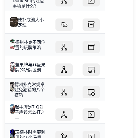
Donk Bet的注意
事项是什么？
德扑底池大小
定理
德州扑克不同位
置的玩牌策略
坚果牌与非坚果
牌的听牌区别
德州扑克常规桌
避免犯错的八个
技巧
起手牌是7-Q对
子应该怎么打之
二
玩德扑时需要利
用的10个马脚