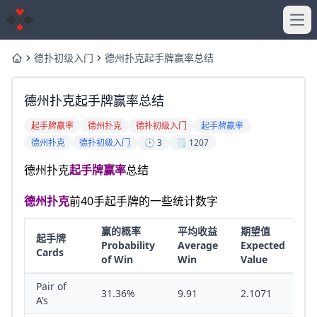
Ope
德扑初级入门
德州扑克起手牌赢率总结
Home
德州扑克起手牌赢率总结
起手牌赢率
德州扑克
德扑初级入门
起手牌赢率
德州扑克
德扑初级入门
🕒 3
🗒️ 1207
德州扑克
起手牌赢率
总结
德州扑克
前40手起手牌的一些统计数字
赢的概率
平均收益
期望值
起手牌
Probability
Average
Expected
Cards
P
of Win
Win
Value
Pair of
31.36%
9.91
2.1071
0
A’s