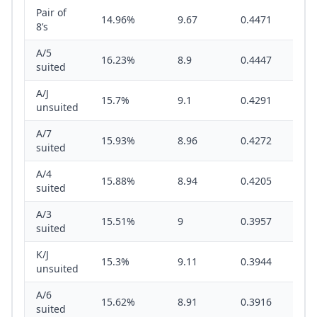
Pair of
14.96%
9.67
0.4471
0
8’s
A/5
16.23%
8.9
0.4447
0
suited
A/J
15.7%
9.1
0.4291
0
unsuited
A/7
15.93%
8.96
0.4272
0
suited
A/4
15.88%
8.94
0.4205
0
suited
A/3
15.51%
9
0.3957
0
suited
K/J
15.3%
9.11
0.3944
0
unsuited
A/6
15.62%
8.91
0.3916
0
suited