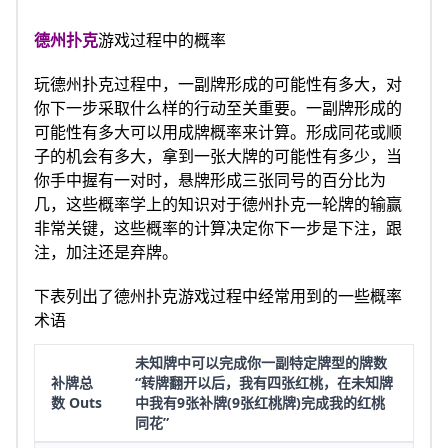
德州扑克
游戏过程中的概率
玩德州扑克过程中，一副牌形成的可能性有多大，对
你下一步采取什么样的行动至关重要。一副牌形成的
可能性有多大可以用成牌概率来计算。形成同花或顺
子的机会有多大，拿到一张大牌的可能性有多少，当
你手中握有一对时，悬牌形成三张同号的百分比为
几，这些概率学上的知识对于德州扑克一轮牌的输赢
非常关键，这些概率的计算决定你下一步是下注，跟
注，加注还是弃牌。
下表列出了德州扑克游戏过程中经常用到的一些概率
术语
未知牌中可以完成你一副特定牌型的牌数
补牌总
“转牌翻开以后，我有四张红桃，在未知牌
数 Outs
中我有9张补牌(9张红桃牌)完成我的红桃
同花”