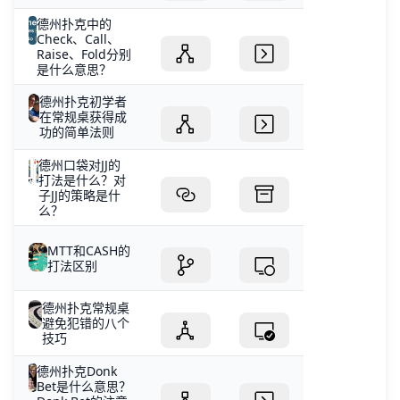
德州扑克中的
Check、Call、
Raise、Fold分别
是什么意思？
德州扑克初学者
在常规桌获得成
功的简单法则
德州口袋对JJ的
打法是什么？对
子JJ的策略是什
么？
MTT和CASH的
打法区别
德州扑克常规桌
避免犯错的八个
技巧
德州扑克Donk
Bet是什么意思？