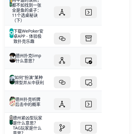
都不如找到一张
全是鱼的桌子：
11个选桌秘诀
（下）
下载WePoker安
卓APP - 体验极
致扑克乐趣
德州扑克limp
什么意思？
如何“扮演”某种
牌型并从中获利
德州扑克听牌
后击中的概率
德州紧凶型玩家
是什么意思？
TAG玩家是什么
意思？