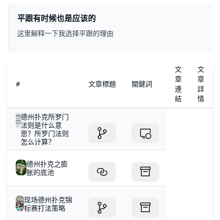
平跟有时候也是应该的
这里解释一下我选择平跟的理由
文
文
章
章
#
文章標題
關鍵詞
連
詳
結
情
德州扑克所罗门
法则是什么意
思？所罗门法则
怎么计算？
德州扑克之膨
胀的底池
现场德州扑克锦
标赛打法策略