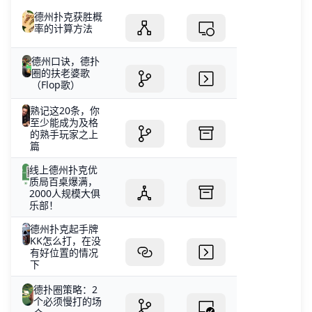
德州扑克获胜概
率的计算方法
德州口诀，德扑
圈的扶老婆歌
（Flop歌）
熟记这20条，你
至少能成为及格
的熟手玩家之上
篇
线上德州扑克优
质局百桌爆满，
2000人规模大俱
乐部！
德州扑克起手牌
KK怎么打，在没
有好位置的情况
下
德扑圈策略：2
个必须慢打的场