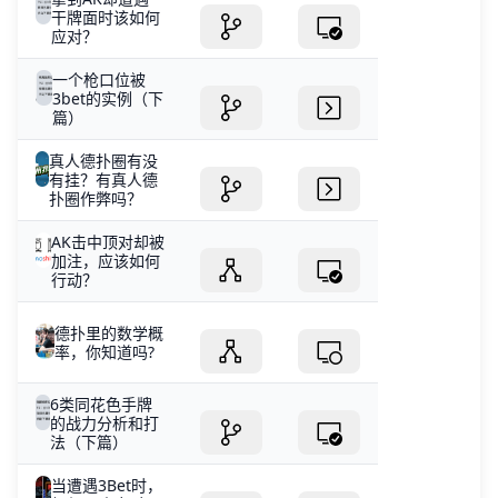
干牌面时该如何
应对？
一个枪口位被
3bet的实例（下
篇）
真人德扑圈有没
有挂？有真人德
扑圈作弊吗？
AK击中顶对却被
加注，应该如何
行动？
德扑里的数学概
率，你知道吗?
6类同花色手牌
的战力分析和打
法（下篇）
当遭遇3Bet时，