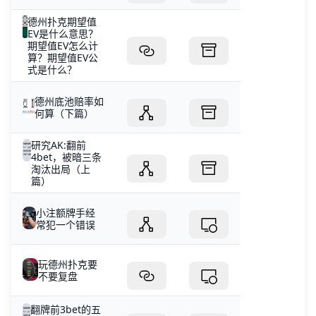
德州扑克期望值
EV是什么意思？
期望值EV怎么计
算？期望值EV公
式是什么？
德州底池赔率如
何算（下篇）
研究AK:翻前
4bet，被暗三条
淘汰出局（上
篇）
小注额牌手经
常犯一个错误
玩德州扑克要
不要复盘
翻牌前3bet的五