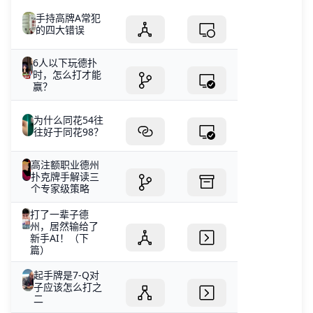
手持高牌A常犯
的四大错误
6人以下玩德扑
时，怎么打才能
赢？
为什么同花54往
往好于同花98？
高注额职业德州
扑克牌手解读三
个专家级策略
打了一辈子德
州，居然输给了
新手AI！（下
篇）
起手牌是7-Q对
子应该怎么打之
二