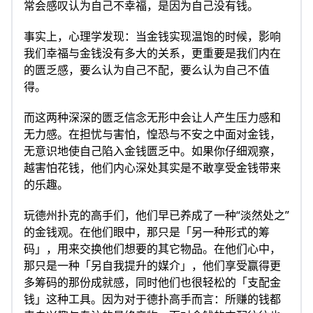
常会感叹认为自己不幸福，是因为自己没有钱。
事实上，心理学发现：当金钱实现温饱的时候，影响
我们幸福与金钱没有多大的关系，更重要是我们内在
的匮乏感，要么认为自己不配，要么认为自己不值
得。
而这两种深深的匮乏信念无形中会让人产生压力感和
无力感。在担忧与害怕，惶恐与不安之中面对金钱，
无意识地使自己陷入金钱匮乏中。如果你仔细观察，
越害怕花钱，他们内心深处其实是不敢享受金钱带来
的乐趣。
玩德州扑克的高手们，他们早已养成了一种“淡然处之”
的金钱观。在他们眼中，那只是「另一种形式的筹
码」，用来交换他们想要的其它物品。在他们心中，
那只是一种「另自我提升的媒介」，他们享受赢得更
多筹码的那份成就感，同时他们也很轻松的「支配金
钱」这种工具。因为对于德扑高手而言：所赚的钱都