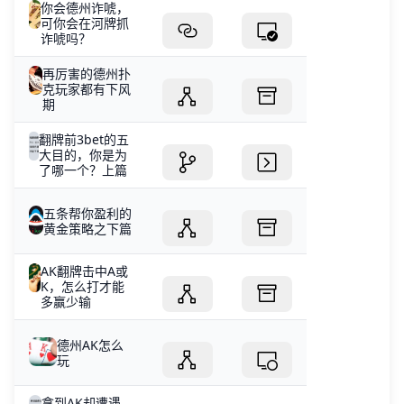
你会德州诈唬，
可你会在河牌抓
诈唬吗？
再厉害的德州扑
克玩家都有下风
期
翻牌前3bet的五
大目的，你是为
了哪一个？上篇
五条帮你盈利的
黄金策略之下篇
AK翻牌击中A或
K，怎么打才能
多赢少输
德州AK怎么
玩
拿到AK却遭遇