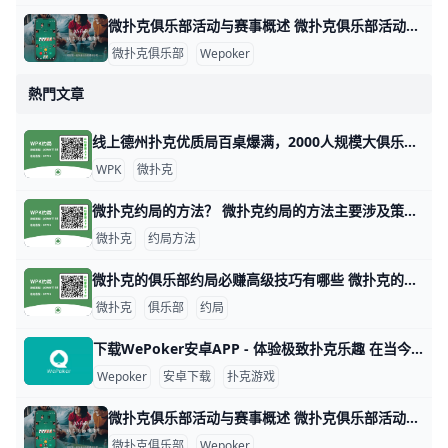
微扑克俱乐部活动与赛事概述 微扑克俱乐部活动与赛事概述 微扑克俱乐部（Wepoker）是一个专注于扑克游戏的在线平台，致力于为会员提供丰富多样的活动和赛事。这些活动不仅包
微扑克俱乐部
Wepoker
熱門文章
线上德州扑克优质局百桌爆满，2000人规模大俱乐部！ 1. 什么是《微扑克》wepoker俱乐部？ 《微扑克》wepoker俱乐部是一个规模达2000人的线上德州扑克俱乐部，提供优质的游戏体验。 2. WP
WPK
微扑克
微扑克约局的方法？ 微扑克约局的方法主要涉及策略、数据分析和心理战等多个方面。以下是一些关键的技巧和策略，帮助玩家在微扑克中取得更好的成绩。 微扑克的基本原理 微扑
微扑克
约局方法
微扑克的俱乐部约局必赚高级技巧有哪些 微扑克的俱乐部约局必赚高级技巧有哪些，玩微扑克俱乐部人一定要知道的高级技巧主要集中在策略、心理战和对手分析等方面。以下是一些有效的高级技巧，
微扑克
俱乐部
约局
下载WePoker安卓APP - 体验极致扑克乐趣 在当今的手机游戏市场中，WePoker以其丰富的扑克游戏玩法和优质的用户体验而备受欢迎。本文将为您详细介绍如何安全、便捷地下载WePoker
Wepoker
安卓下载
扑克游戏
微扑克俱乐部活动与赛事概述 微扑克俱乐部活动与赛事概述 微扑克俱乐部（Wepoker）是一个专注于扑克游戏的在线平台，致力于为会员提供丰富多样的活动和赛事。这些活动不仅包
微扑克俱乐部
Wepoker