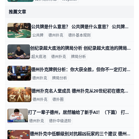
推薦文章
公共牌是什么意思？ 公共牌是什么意思？ 公共牌简单的说就是所有玩家一起都可以共用的牌（一共5张公共牌）。 根据德州扑克的游戏规则，每个玩家首先会发到其他人不能看见，
公共牌
德州扑克
德扑基本规则
创纪录超大底池的牌局分析 创纪录超大底池的牌局分析 这个底池接近43万9千美元，而且不是平分底池——只有一个牌手拿到了这个价值两辆兰博基尼的底池，创造了Live at the Bi
超大底池
德州扑克
牌局分析
德州扑克牌例分析：你大获全胜，但你不一定打对了 德州扑克牌例分析：你大获全胜，但你不一定打对了 牌例： 前位有两个limp的，你在CO位，手牌 Ah As ，你下注8BB，BTN 加注到20 BB，后面的都
德州扑克
牌局分析
德州扑克名人堂成员 德州扑克从20世纪初在德克萨斯洛布小镇诞生到2020年的现在，每年都会举行一次的WSOP（世界扑克大赛），伴随着德州扑克的发展，涌现出了许多
德州扑克
德扑圈
打了一辈子德州，居然输给了新手AI！（下篇） 打了一辈子德州，居然输给了新手AI！（上篇）：https://www.moshike.com/a/347.html 此时，对B而言，就是一个不
德州扑克
德扑中级进阶
德州扑克中低额级别对抗超凶玩家的三个建议 德州扑克中低额级别对抗超凶玩家的三个建议 即便是扑克游戏问世的初期阶段，好的玩家们都知道赢下底池就必须要打得激进。和其他的建议一样，这种使用激