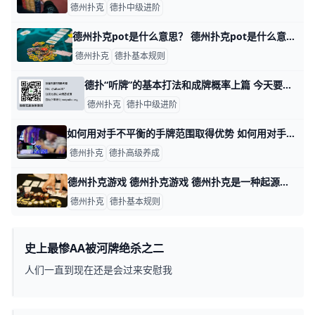
德州扑克
德扑中级进阶
德州扑克pot是什么意思？ 德州扑克pot是什么意思？ Pot，英文直译为“锅”、“容器”，而Pot在德州扑克游戏中的意思则为“底池”，如Pot-Limit，意为：允许加
德州扑克
德扑基本规则
德扑“听牌”的基本打法和成牌概率上篇 今天要解答的是粉丝“为你唱首歌”关于听牌打法的疑问。“听牌”是德扑中让人欢喜让人忧的情况，看上去充满希望，结局却不一定每次都能美梦成真。看完
德州扑克
德扑中级进阶
如何用对手不平衡的手牌范围取得优势 如何用对手不平衡的手牌范围取得优势 最近我在一场低额买入锦标赛的早期遇到一手牌。当时的盲注级别为50/100,我有11640的筹码量，我对之后
德州扑克
德扑高级养成
德州扑克游戏 德州扑克游戏 德州扑克是一种起源于美国德克萨斯州的扑克游戏，被广泛认为是当今最流行的扑克游戏之一。 在这篇文章中，我们将从德州扑克的发展历程、基
德州扑克
德扑基本规则
史上最惨AA被河牌绝杀之二
人们一直到现在还是会过来安慰我