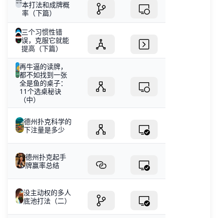
本打法和成牌概
率（下篇）
三个习惯性错
误，克服它就能
提高（下篇）
再牛逼的读牌，
都不如找到一张
全是鱼的桌子：
11个选桌秘诀
（中）
德州扑克科学的
下注量是多少
德州扑克起手
牌赢率总结
没主动权的多人
底池打法（二）