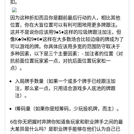
扣。
因为这种折扣而且你是翻前最后行动的人，相比其他
位置，你在大盲位置可以有利可图地用更多牌跟注。
这并不是说你应该用9♠5♦这样的垃圾牌跟注加注，但
像K♣9♦和9♥6♥这样在大多数场合比较边缘的牌成为了
可以游戏的牌。你具体应该用多宽的范围防守取决于
多种因素，以下是三个主要因素：- 加注者的位置（对
抗前面位置玩家紧一点，对抗后面位置玩家松一
点）。
入局牌手数量（如果一个或多个牌手已经跟注加
注，那么紧一点，只用适合游戏多人底池的牌跟
注）。
l筹码量（如果你是短筹码，少玩投机牌，而主）。
6在你无把握时弃牌你知道鱼玩家和职业牌手之间的最
大差异是什么吗？是职业牌手能够在他们认为自己已