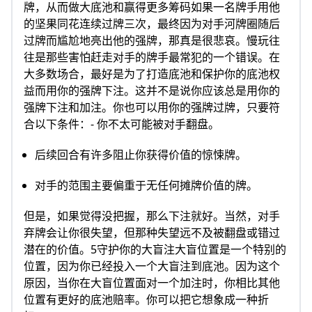
牌，从而做大底池和赢得更多筹码如果一名牌手用他
的坚果同花连续过牌三次，最终因为对手河牌圈随后
过牌而尴尬地亮出他的强牌，那真是很悲哀。慢玩往
往是那些害怕赶走对手的牌手最常犯的一个错误。在
大多数场合，最好是为了打造底池和保护你的底池权
益而用你的强牌下注。这并不是说你应该总是用你的
强牌下注和加注。你也可以用你的强牌过牌，只要符
合以下条件：- 你不太可能被对手翻盘。
后续回合有许多阻止你获得价值的惊悚牌。
对手的范围主要偏重于无任何摊牌价值的牌。
但是，如果觉得没把握，那么下注就好。当然，对手
弃牌会让你很失望，但那种失望远不及被翻盘或错过
潜在的价值。5守护你的大盲注大盲位置是一个特别的
位置，因为你已经投入一个大盲注到底池。因为这个
原因，当你在大盲位置面对一个加注时，你相比其他
位置有更好的底池赔率。你可以把它想象成一种折