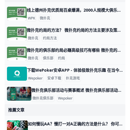
线上德州扑克优质局百桌爆满，2000人规模大俱乐部！ 1. 什么是《微扑克》wepoker俱乐部？ 《微扑克》wepoker俱乐部是一个规模达2000人的线上德州扑克俱乐部，提供优质的游戏体验。 2. WP
WPK
微扑克
微扑克约局的方法？ 微扑克约局的方法主要涉及策略、数据分析和心理战等多个方面。以下是一些关键的技巧和策略，帮助玩家在微扑克中取得更好的成绩。 微扑克的基本原理 微扑
微扑克
约局方法
微扑克的俱乐部约局必赚高级技巧有哪些 微扑克的俱乐部约局必赚高级技巧有哪些，玩微扑克俱乐部人一定要知道的高级技巧主要集中在策略、心理战和对手分析等方面。以下是一些有效的高级技巧，
微扑克
俱乐部
约局
下载WePoker安卓APP - 体验极致扑克乐趣 在当今的手机游戏市场中，WePoker以其丰富的扑克游戏玩法和优质的用户体验而备受欢迎。本文将为您详细介绍如何安全、便捷地下载WePoker
Wepoker
安卓下载
扑克游戏
微扑克俱乐部活动与赛事概述 微扑克俱乐部活动与赛事概述 微扑克俱乐部（Wepoker）是一个专注于扑克游戏的在线平台，致力于为会员提供丰富多样的活动和赛事。这些活动不仅包
微扑克俱乐部
Wepoker
推薦文章
如何慢玩AA？慢打一对A正确的方法是什么？ 你可能经常听到许多普通牌手抱怨他们的AA被轻易击溃。通常这是他们慢玩AA的后果。那么我为什么要写一篇慢玩AA的文章呢？ 孙子曰：“兵者，诡道也