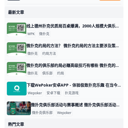
最新文章
线上德州扑克优质局百桌爆满，2000人规模大俱乐部！ 1. 什么是《微扑克》wepoker俱乐部？ 《微扑克》wepoker俱乐部是一个规模达2000人的线上德州扑克俱乐部，提供优质的游戏体验。 2. WP
WPK
微扑克
微扑克约局的方法？ 微扑克约局的方法主要涉及策略、数据分析和心理战等多个方面。以下是一些关键的技巧和策略，帮助玩家在微扑克中取得更好的成绩。 微扑克的基本原理 微扑
微扑克
约局方法
微扑克的俱乐部约局必赚高级技巧有哪些 微扑克的俱乐部约局必赚高级技巧有哪些，玩微扑克俱乐部人一定要知道的高级技巧主要集中在策略、心理战和对手分析等方面。以下是一些有效的高级技巧，
微扑克
俱乐部
约局
下载WePoker安卓APP - 体验极致扑克乐趣 在当今的手机游戏市场中，WePoker以其丰富的扑克游戏玩法和优质的用户体验而备受欢迎。本文将为您详细介绍如何安全、便捷地下载WePoker
Wepoker
安卓下载
扑克游戏
微扑克俱乐部活动与赛事概述 微扑克俱乐部活动与赛事概述 微扑克俱乐部（Wepoker）是一个专注于扑克游戏的在线平台，致力于为会员提供丰富多样的活动和赛事。这些活动不仅包
微扑克俱乐部
Wepoker
熱門文章