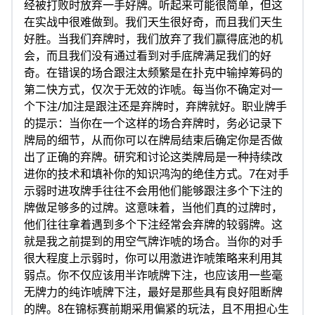
经被打败时放弃一手好牌。听起来可能很简单，但这
在实战中很难做到。我们天生很好奇，而且我们天生
好胜。当我们弃牌时，我们放弃了我们赢得底池的机
会，而且我们没有通过看到对手底牌满足我们的好
奇。在错误的场合跟注太频繁是在扑克中输掉筹码的
第二快方式，仅次于无效的诈唬。每当你不确定对一
个下注/加注是跟注还是弃牌时，弃牌就好。职业牌手
的提示：当你在一个这样的场合弃牌时，务必记录下
牌局的细节，从而你可以在牌局结束后确定你是否做
出了正确的弃牌。研究和讨论这类牌局是一种持续改
进你的技术和填补你的知识鸿沟的绝佳方式。7在对手
示弱时进攻牌手往往不会用他们能够跟注多个下注的
牌做足够多的过牌。这意味着，当他们真的过牌时，
他们往往拿着遇到多个下注经常会弃牌的较弱牌。这
就是我之前提到的用空气牌诈唬的场合。当你的对手
很大程度上示弱时，你可以用激进诈唬策略来利用其
弱点。你不仅应该用半诈唬牌下注，也应该用一些毫
无牌力的纯诈唬牌下注，最好是那些具有良好阻断牌
的牌。8在锦标赛前期采用偏紧的玩法，且不用担心生