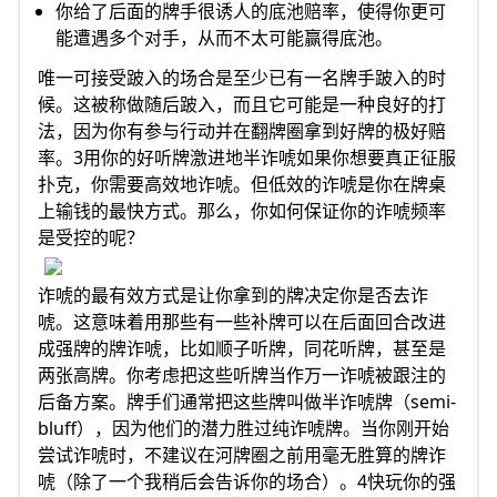
你给了后面的牌手很诱人的底池赔率，使得你更可
能遭遇多个对手，从而不太可能赢得底池。
唯一可接受跛入的场合是至少已有一名牌手跛入的时
候。这被称做随后跛入，而且它可能是一种良好的打
法，因为你有参与行动并在翻牌圈拿到好牌的极好赔
率。3用你的好听牌激进地半诈唬如果你想要真正征服
扑克，你需要高效地诈唬。但低效的诈唬是你在牌桌
上输钱的最快方式。那么，你如何保证你的诈唬频率
是受控的呢？
诈唬的最有效方式是让你拿到的牌决定你是否去诈
唬。这意味着用那些有一些补牌可以在后面回合改进
成强牌的牌诈唬，比如顺子听牌，同花听牌，甚至是
两张高牌。你考虑把这些听牌当作万一诈唬被跟注的
后备方案。牌手们通常把这些牌叫做半诈唬牌（semi-
bluff），因为他们的潜力胜过纯诈唬牌。当你刚开始
尝试诈唬时，不建议在河牌圈之前用毫无胜算的牌诈
唬（除了一个我稍后会告诉你的场合）。4快玩你的强