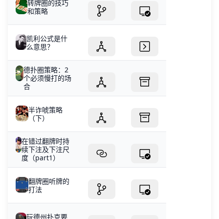
转牌圈的技巧
和策略
凯利公式是什
么意思？
德扑圈策略：2
个必须慢打的场
合
半诈唬策略
（下）
在错过翻牌时持
续下注及下注尺
度（part1）
翻牌圈听牌的
打法
玩德州扑克要