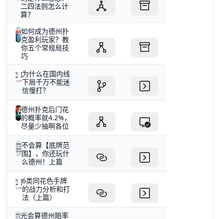
二四法则怎么计
算？
如何成为德州扑
克盈利玩家？教
你五个常规局技
巧
为什么在国内线
下局千万不能迷
信慢打？
德州扑克后门花
的概率就4.2%，
尽量少抽啊各位
不会算【底牌范
围】，你还玩什
么德州！上篇
6类同花色手牌
的战力分析和打
法（上篇）
光会算德州赔率