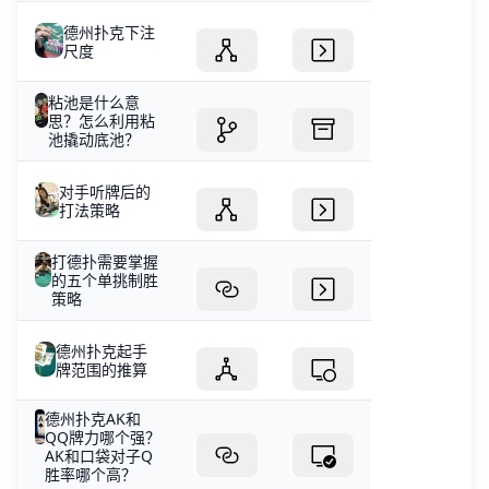
德州扑克下注
尺度
粘池是什么意
思？怎么利用粘
池撬动底池？
对手听牌后的
打法策略
打德扑需要掌握
的五个单挑制胜
策略
德州扑克起手
牌范围的推算
德州扑克AK和
QQ牌力哪个强？
AK和口袋对子Q
胜率哪个高？