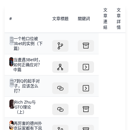
文
文
章
章
#
文章標題
關鍵詞
連
詳
結
情
一个枪口位被
3bet的实例（下
篇）
当遭遇3Bet时，
如何正确应对？
中篇
7到Q的起手对
子，应该怎么
打？
Rich Zhu与
GTO理论
（上）
再厉害的德州扑
克玩家都有下风