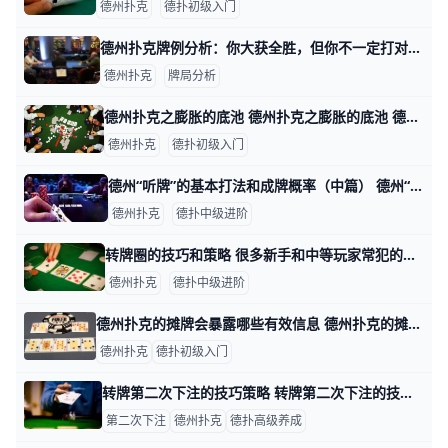
德州扑克
德扑初级入门
德州扑克牌例分析：你大获全胜，但你不一定打对了 德州扑克牌例分析：你大获全胜，但你不一定打对了 牌例： 前位有两个limp的，你在CO位，手牌 Ah As ，你下注8BB，BTN 加注到20 BB，后面的都
德州扑克
牌局分析
德州扑克之膨胀的底池 德州扑克之膨胀的底池 德州扑克最重要的是筹码和位置， 但要讲清楚为什么重要， 还需要从膨胀的底池说起。 1. 膨胀的底池 德州扑克共有四轮下注圈，分别为：
德州扑克
德扑初级入门
德州“听牌”的基本打法和成牌概率（中篇） 德州“听牌”的基本打法和成牌概率（上篇）：https://www.moshike.com/a/561.html 3 “听牌”在面对各种对手的策略
德州扑克
德扑中级进阶
转牌圈的技巧和策略 很多新手和中等玩家常犯的一个错误是，对转牌圈的打法不够重视。许多策略文章和视频都把重点放在最优的翻牌前玩法和翻牌圈玩法上，因为这能为玩家的游
德州扑克
德扑中级进阶
德州扑克的摊牌会暴露哪些有效信息 德州扑克的摊牌会暴露哪些有效信息？ 当在德州扑克中打到摊牌时，有人只会收集筹码，而有人却能从摊出的牌中收集到信息。 假设这是$1/$2无限注德州
德州扑克
德扑初级入门
转牌第二次下注的技巧策略 转牌第二次下注的技巧策略 你是否有过这样的经历，你用一手非常好的手牌加注，结果在翻牌圈什么牌都没中？ 如果你玩过扑克，就肯定碰到过这种事。毕竟这
第二次下注
德州扑克
德扑高级养成