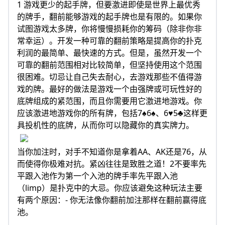
1 游戏更少的起手牌，但要激进即使是世界上最优秀
的牌手，翻前能够游戏的起手牌也是有限的。如果你
试图游戏太多牌，你将慢慢损耗你的筹码（除非你非
常幸运）。开发一种可靠的翻前策略是提高你的扑克
利润的最简单、最快速的方式。但是，虽然开发一个
可靠的翻前范围相对比较简单，但坚持使用这个范围
很困难。切忌让自己失去耐心，去游戏那些不值得游
戏的牌。最好的做法是游戏一个由强牌或可玩性好的
底牌组成的紧范围，而且你需要用它激进地游戏。你
应该激进地游戏你的所有牌，包括7♠6♠、6♥5♣这样更
具投机性的底牌，从而你可以隐藏你的真实牌力。
当你加注时，对手不知道你是拿着AA、AK还是76，从
而使得你极难对抗。紧凶往往是致胜之道！2不要率先
平跟入池作为第一个入池的牌手率先平跟入池
（limp）是扑克中的大忌。你应该避免这种玩法主要
有两个原因：- 你无法像你翻前加注那样在翻前赢得底
池。