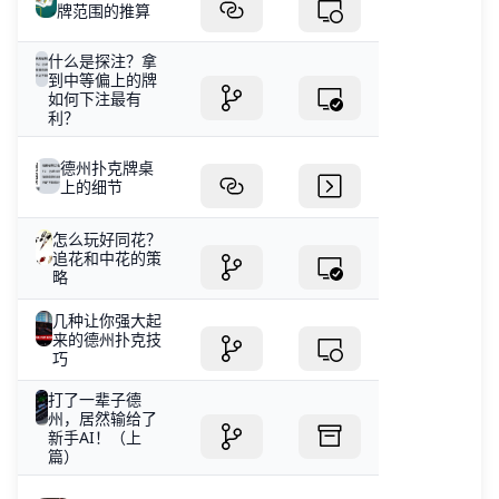
牌范围的推算
什么是探注？拿
到中等偏上的牌
如何下注最有
利？
德州扑克牌桌
上的细节
怎么玩好同花？
追花和中花的策
略
几种让你强大起
来的德州扑克技
巧
打了一辈子德
州，居然输给了
新手AI！（上
篇）