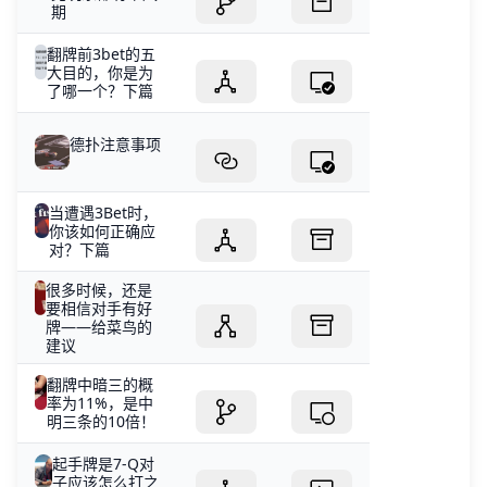
期
翻牌前3bet的五
大目的，你是为
了哪一个？下篇
德扑注意事项
当遭遇3Bet时，
你该如何正确应
对？下篇
很多时候，还是
要相信对手有好
牌——给菜鸟的
建议
翻牌中暗三的概
率为11%，是中
明三条的10倍！
起手牌是7-Q对
子应该怎么打之