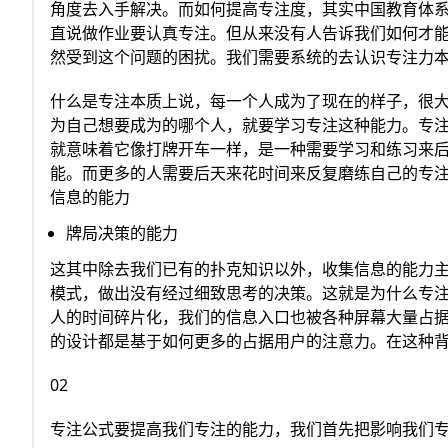
角度去入手解决。而如何提高专注度，其实中国教育体
直说做作业要认真专注。但从来没有人告诉我们如何才
然受到这个问题的困扰。我们需要系统的去认识专注力本
什么是专注本质上说，每一个人成为了现在的样子，很
为自己想要成为的哪个人，就要学习专注这种能力。专
就意味着它像打牌开车一样，是一种需要学习和练习来
能。而更多的人需要后天来花时间来反复磨练自己的专
信息的能力
牌局决策的能力
这其中除去我们已有的扑克知识以外，收集信息的能力主
模式，做出没有经过细致思考的决策。这就是为什么专
人的时间碎片化，我们的信息入口也被各种屏幕大量占据
的设计都是基于如何更多的占据用户的注意力。在这种
02
专注公式要提高我们专注的能力，我们首先把影响我们