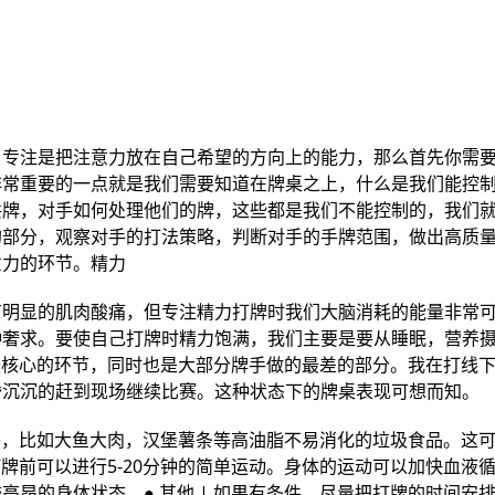
，专注是把注意力放在自己希望的方向上的能力，那么首先你需
非常重要的一点就是我们需要知道在牌桌之上，什么是我们能控
共牌，对手如何处理他们的牌，这些都是我们不能控制的，我们
的部分，观察对手的打法策略，判断对手的手牌范围，做出高质
意力的环节。精力
有明显的肌肉酸痛，但专注精力打牌时我们大脑消耗的能量非常
种奢求。要使自己打牌时精力饱满，我们主要是要从睡眠，营养
最最核心的环节，同时也是大部分牌手做的最差的部分。我在打线
昏沉沉的赶到现场继续比赛。这种状态下的牌桌表现可想而知。
大餐，比如大鱼大肉，汉堡薯条等高油脂不易消化的垃圾食品。这
打牌前可以进行5-20分钟的简单运动。身体的运动可以加快血液
昂的身体状态。● 其他 | 如果有条件，尽量把打牌的时间安