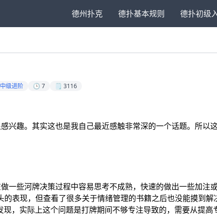
德州扑克
德扑基本规则
德扑初级
中级进阶
🕒 7
🗒️ 3116
很感兴趣。其实这也是我自己最近感触非常深的一个话题。所以
在做一些河牌决策过程中容易思考不成熟，快速的做出一些加注
上头的表现，但查看了很多关于情绪管理的书籍之后也没能摸到解
e理论之后才发现，实际上这个问题是打牌期间不够专注导致的，需要从提