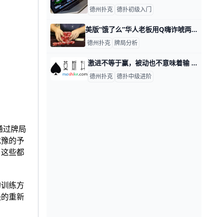
德州扑克
德扑初级入门
美版“饿了么”华人老板用Q嗨诈唬两万多刀逼退另一富豪 美版“饿了么”华人老板用Q嗨诈唬两万多刀逼退另一富豪 富豪踏足高额桌的事迹过去数十年在圈内屡见不鲜。 市值22亿美元的美版“饿了么”DoorDa
德州扑克
牌局分析
激进不等于赢，被动也不意味着输 侵略性在德扑中备受称颂，而且理应如此。我们初入门时被教导的第一件事，是避免跛入和用太宽的范围跟注——两者都是被动玩法。因此，紧凶ABC玩法的
德州扑克
德扑中级进阶
通过牌局
犹豫的予
。这些都
的训练方
快的重新