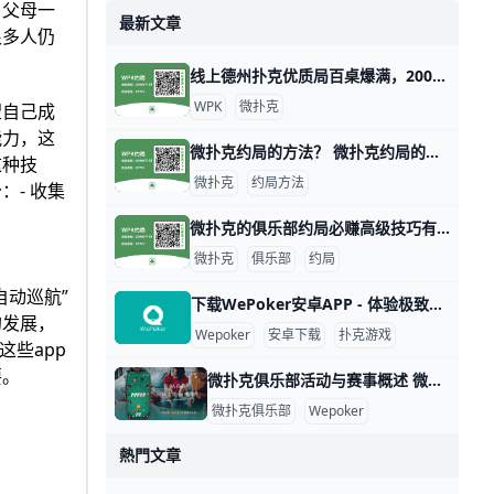
，父母一
最新文章
很多人仍
线上德州扑克优质局百桌爆满，2000人规模大俱乐部！ 1. 什么是《微扑克》wepoker俱乐部？ 《微扑克》wepoker俱乐部是一个规模达2000人的线上德州扑克俱乐部，提供优质的游戏体验。 2. WP
WPK
微扑克
望自己成
能力，这
微扑克约局的方法？ 微扑克约局的方法主要涉及策略、数据分析和心理战等多个方面。以下是一些关键的技巧和策略，帮助玩家在微扑克中取得更好的成绩。 微扑克的基本原理 微扑
这种技
微扑克
约局方法
：- 收集
微扑克的俱乐部约局必赚高级技巧有哪些 微扑克的俱乐部约局必赚高级技巧有哪些，玩微扑克俱乐部人一定要知道的高级技巧主要集中在策略、心理战和对手分析等方面。以下是一些有效的高级技巧，
微扑克
俱乐部
约局
动巡航”
下载WePoker安卓APP - 体验极致扑克乐趣 在当今的手机游戏市场中，WePoker以其丰富的扑克游戏玩法和优质的用户体验而备受欢迎。本文将为您详细介绍如何安全、便捷地下载WePoker
的发展，
Wepoker
安卓下载
扑克游戏
些app
要。
微扑克俱乐部活动与赛事概述 微扑克俱乐部活动与赛事概述 微扑克俱乐部（Wepoker）是一个专注于扑克游戏的在线平台，致力于为会员提供丰富多样的活动和赛事。这些活动不仅包
微扑克俱乐部
Wepoker
熱門文章