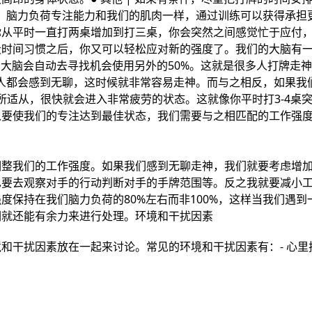
5点。脑力负荷专注能力和我们的肌肉一样，通过训练可以获得承担
你从平时一直打两桌增加到打三桌，你会突然之间感觉忙于应付
段时间习惯之后，你又可以轻松应对新的强度了。我们的大脑有
的大脑会自动去寻找机会使用另外的50%。这就是很多人打牌走
多人都会感到无聊，这时候就非常容易走神。而与之相反，如果我
所适从，很快就会进入非常疲劳的状态。这就像你平时打3-4桌
所以要使我们的专注达到最佳状态，我们需要与之相匹配的工作强
调整我们的工作强度。如果我们感到无聊走神，我们就要考虑增
也要去观察对手的行动判断对手的手牌范围等。反之我就要减小
保持在我们脑力负荷的80%左右而非100%，这样当我们遇到
们就还能有余力来进行处理。环境和干扰因素
和干扰因素放在一起来讨论。常见的环境和干扰因素有：- 心里