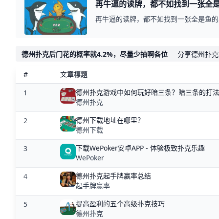
再牛逼的读牌，都不如找到一张全是
（下）
再牛逼的读牌，都不如找到一张全是鱼的
德州扑克后门花的概率就4.2%，尽量少抽啊各位
分享德州扑克
#
文章標題
德州扑克游戏中如何玩好暗三条？暗三条的打
1
德州扑克
德州下载地址在哪里？
2
德州下载
下载WePoker安卓APP - 体验极致扑克乐趣
3
WePoker
德州扑克起手牌赢率总结
4
起手牌赢率
提高盈利的五个高级扑克技巧
5
德州扑克