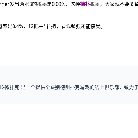
nner发出两张8的概率是0.09%，这种
德扑
概率，大家就不要奢
概率是8.4%，12把中出1把，看似勉强还能接受。
 WPK-微扑克 是一个提供全级别德州扑克游戏的线上俱乐部，致力