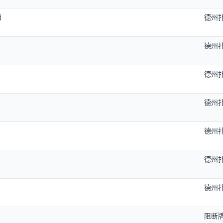
篇
德州
德州
德州
）
德州
德州
德州
德州
阻断