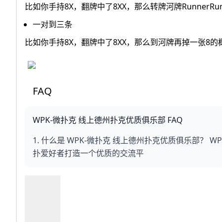
比如你手持8X，翻牌中了8XX，那么转牌河牌RunnerRu
一对到三条
比如你手持8X，翻牌中了8XX，那么到河牌再掉一张8的
FAQ
WPK-微扑克 线上德州扑克优质俱乐部 FAQ
1. 什么是 WPK-微扑克 线上德州扑克优质俱乐部？
扑爱好者打造一个优质的交流平