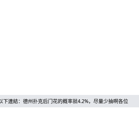
以下連結：
德州扑克后门花的概率就4.2%，尽量少抽啊各位