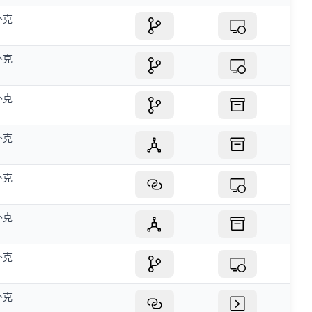
扑克
扑克
扑克
扑克
扑克
扑克
扑克
扑克