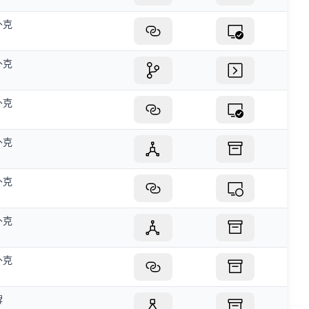
扑克
扑克
扑克
扑克
扑克
扑克
扑克
牌