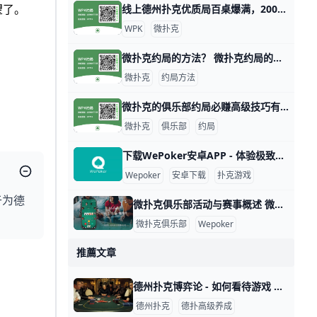
望了。
线上德州扑克优质局百桌爆满，2000人规模大俱乐部！ 1. 什么是《微扑克》wepoker俱乐部？ 《微扑克》wepoker俱乐部是一个规模达2000人的线上德州扑克俱乐部，提供优质的游戏体验。 2. WP
WPK
微扑克
微扑克约局的方法？ 微扑克约局的方法主要涉及策略、数据分析和心理战等多个方面。以下是一些关键的技巧和策略，帮助玩家在微扑克中取得更好的成绩。 微扑克的基本原理 微扑
微扑克
约局方法
微扑克的俱乐部约局必赚高级技巧有哪些 微扑克的俱乐部约局必赚高级技巧有哪些，玩微扑克俱乐部人一定要知道的高级技巧主要集中在策略、心理战和对手分析等方面。以下是一些有效的高级技巧，
微扑克
俱乐部
约局
下载WePoker安卓APP - 体验极致扑克乐趣 在当今的手机游戏市场中，WePoker以其丰富的扑克游戏玩法和优质的用户体验而备受欢迎。本文将为您详细介绍如何安全、便捷地下载WePoker
Wepoker
安卓下载
扑克游戏
于为德
微扑克俱乐部活动与赛事概述 微扑克俱乐部活动与赛事概述 微扑克俱乐部（Wepoker）是一个专注于扑克游戏的在线平台，致力于为会员提供丰富多样的活动和赛事。这些活动不仅包
微扑克俱乐部
Wepoker
推薦文章
德州扑克博弈论 - 如何看待游戏 德州扑克在最近几年发展十分迅速，因此很多德扑技巧和策略相关的资源，包括书籍、视频和数字内容都已经过时了。 最明显的变化就是许多老派玩家过去通过
德州扑克
德扑高级养成