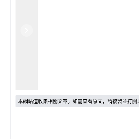
Previous
Next
本網站僅收集相關文章。如需查看原文，請複製並打開