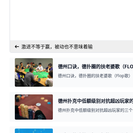
激进不等于赢，被动也不意味着输
德州口诀，德扑圈的扶老婆歌（FLO
德州口诀，德扑圈的扶老婆歌（Flop歌）
德州扑克中低额级别对抗超凶玩家
德州扑克中低额级别对抗超凶玩家的三个