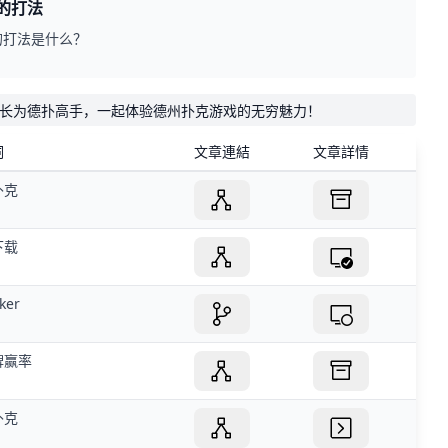
的打法
的打法是什么？
长为德扑高手，一起体验德州扑克游戏的无穷魅力！
詞
文章連結
文章詳情
扑克
下载
ker
牌赢率
扑克