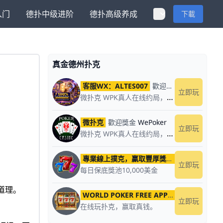
入门
德扑中级进阶
德扑高级养成
下載
真金德州扑克
客服WX：ALTES007
歡迎獎金
WePoker
立即玩
微扑克 WPK真人在线约局，wepoker德州约局，加微信客服上下分，领WPK钻石。
微扑克
歡迎獎金
WePoker
立即玩
微扑克 WPK真人在线约局，领WPK钻石。
專業線上撲克，贏取豐厚獎金
歡迎獎金
首儲
立即玩
每日保底獎池10,000美金
道理。
WORLD POKER FREE APP777
歡迎獎金
Wo
立即玩
在线玩扑克，赢取真钱。