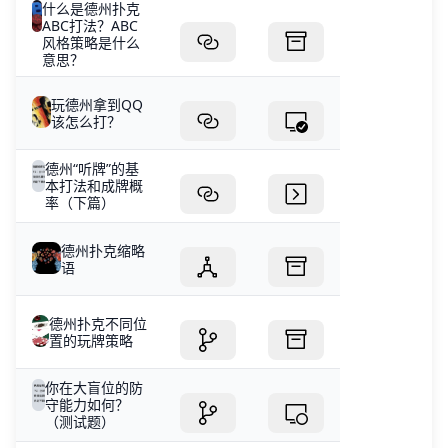
什么是德州扑克
ABC打法？ABC
风格策略是什么
意思？
玩德州拿到QQ
该怎么打？
德州“听牌”的基
本打法和成牌概
率（下篇）
德州扑克缩略
语
德州扑克不同位
置的玩牌策略
你在大盲位的防
守能力如何？
（测试题）