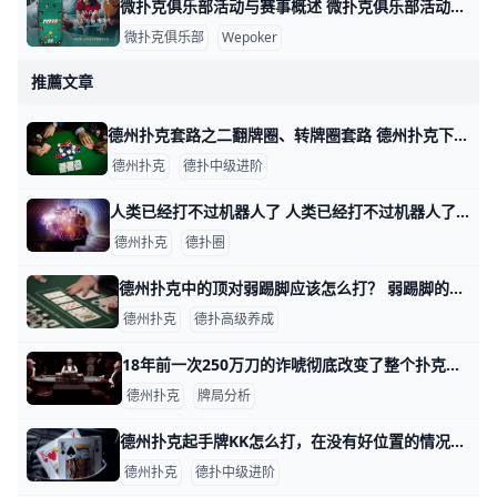
微扑克俱乐部活动与赛事概述 微扑克俱乐部活动与赛事概述 微扑克俱乐部（Wepoker）是一个专注于扑克游戏的在线平台，致力于为会员提供丰富多样的活动和赛事。这些活动不仅包
微扑克俱乐部
Wepoker
推薦文章
德州扑克套路之二翻牌圈、转牌圈套路 德州扑克下注套路：抓不到马脚时学学这个：https://www.moshike.com/a/570.html 2 翻牌圈的套路 在翻牌圈，最重要的
德州扑克
德扑中级进阶
人类已经打不过机器人了 人类已经打不过机器人了 （Lucorta92/编译）半个多世纪以来，各类天天德州游戏一直是人工智能（Artificial Intelligence, AI）发展创新的温床
德州扑克
德扑圈
德州扑克中的顶对弱踢脚应该怎么打？ 弱踢脚的顶对无疑是德州扑克中最让人害怕也最难玩好的一种牌型。非同花的A6在翻牌圈击中一张时应该如何行动？何时你应该用这种牌快玩？何时用它们慢
德州扑克
德扑高级养成
​18年前一次250万刀的诈唬彻底改变了整个扑克圈 18年前一次250万刀的诈唬彻底改变了整个扑克圈 2003年WSOP主赛单挑，离250万美元头奖及金手链仅一步之遥。 对决双方，一位是西装革履、
德州扑克
牌局分析
德州扑克起手牌KK怎么打，在没有好位置的情况下 世界上最完美的事情就是当你参与一个大底池的时候，你既有好牌，又有好位置。但是，在现实生活中，却很难两全。有时候你会发现自己持有KK这样的好牌
德州扑克
德扑中级进阶