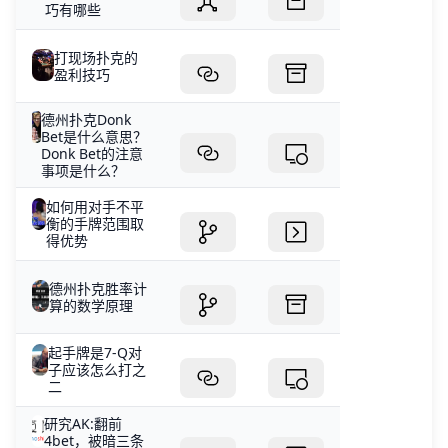
巧有哪些
打现场扑克的
盈利技巧
德州扑克Donk
Bet是什么意思？
Donk Bet的注意
事项是什么？
如何用对手不平
衡的手牌范围取
得优势
德州扑克胜率计
算的数学原理
起手牌是7-Q对
子应该怎么打之
二
研究AK:翻前
4bet，被暗三条