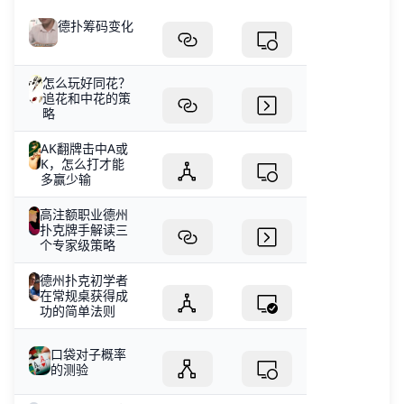
德扑筹码变化
怎么玩好同花？
追花和中花的策
略
AK翻牌击中A或
K，怎么打才能
多赢少输
高注额职业德州
扑克牌手解读三
个专家级策略
德州扑克初学者
在常规桌获得成
功的简单法则
口袋对子概率
的测验