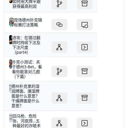
如何用大牌平跟
获得最高利润
现场德州扑克锦
标赛打法策略
进攻：在错过翻
牌时持续下注及
下注尺度
（part4）
扑克小测试：关
于德州3-Bet，看
看你能答对几题
（下篇）
德州扑克里的湿
润牌面、潮湿牌
面是什么意思？
干燥牌面是什么
意思？
回马枪、危险
张、河底捞…五
种最好的诈唬术