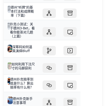
德州“听牌”的基
本打法和成牌概
率（下篇）
扑克小测试：关
于德州3-Bet，看
看你能答对几题
（上篇）
深筹码如何逼
真演绎Bluff
如何利用下注尺
寸的马脚获利
德州扑克赔率到
底是什么？算出
赔率有什么用？
德州扑克新手
注意事项