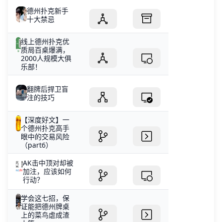
德州扑克新手
十大禁忌
线上德州扑克优
质局百桌爆满，
2000人规模大俱
乐部！
翻牌后捍卫盲
注的技巧
【深度好文】一
个德州扑克高手
眼中的交易风险
（part6）
AK击中顶对却被
加注，应该如何
行动？
学会这七招，保
证能把德州牌桌
上的菜鸟虐成渣