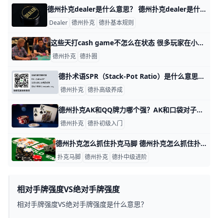
德州扑克dealer是什么意思？ 德州扑克dealer是什么意思？ 玩过线下德州扑克朋友局或者现金局等的玩家应该都知道，在德州扑克道具中除了有各种面值的筹码之外，还有几块印有不
Dealer
德州扑克
德扑基本规则
这些天打cash game不怎么在状态 很多玩家在小盲位置很喜欢用德扑游戏“再加注或者弃牌”的策略，我自己就是这样的玩家。平跟，特别是面对一个小加注的时候，通常只会让我们陷入一个没
德州扑克
德扑圈
德扑术语SPR（Stack-Pot Ratio）是什么意思？ 德扑术语SPR是什么意思？SPR全称Stack-Pot Ratio，SPR就是玩家剩余的有效筹码与桌面上筹码的比例。 举两个例子说明： 1，你手上
德州扑克
德扑高级养成
德州扑克AK和QQ牌力哪个强？AK和口袋对子Q胜率哪个高？ 在德州扑克游戏中，AK和QQ都是非常好的起手牌，激进的玩家拿到AK或者QQ在翻牌前甚至会选择直接ALL IN。 如果一个牌局中，有人手持底牌AK
德州扑克
德扑初级入门
德州扑克怎么抓住扑克马脚 德州扑克怎么抓住扑克马脚 德扑是一种基于信息有效性的游戏。往往我们不能确切知道另一名牌手的牌有多好或好坏，直到为时太晚。但是，因为扑克是一种人
扑克马脚
德州扑克
德扑中级进阶
相对手牌强度VS绝对手牌强度
相对手牌强度VS绝对手牌强度是什么意思？