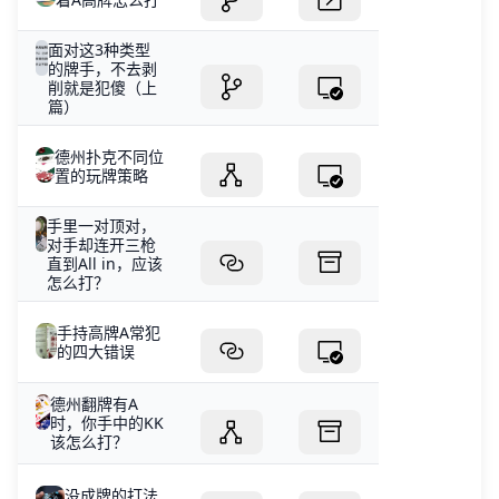
面对这3种类型
的牌手，不去剥
削就是犯傻（上
篇）
德州扑克不同位
置的玩牌策略
手里一对顶对，
对手却连开三枪
直到All in，应该
怎么打？
手持高牌A常犯
的四大错误
德州翻牌有A
时，你手中的KK
该怎么打？
没成牌的打法