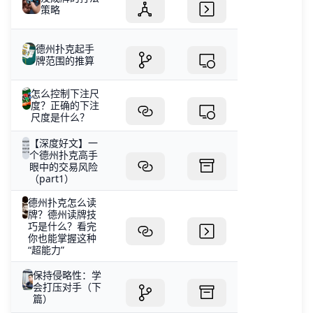
策略
德州扑克起手
牌范围的推算
怎么控制下注尺
度？正确的下注
尺度是什么？
【深度好文】一
个德州扑克高手
眼中的交易风险
（part1）
德州扑克怎么读
牌？德州读牌技
巧是什么？看完
你也能掌握这种
“超能力”
保持侵略性：学
会打压对手（下
篇）