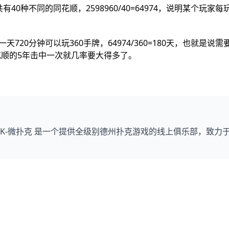
共有40种不同的同花顺，2598960/40=64974，说明某个玩家每玩
20分钟可以玩360手牌，64974/360=180天，也就是说需要
顺的5年击中一次就几率要大得多了。
 WPK-微扑克 是一个提供全级别德州扑克游戏的线上俱乐部，致力