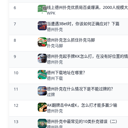
线上德州扑克优质局百桌爆满，2000人规模
6
WPK
当遭遇3Bet时，你该如何正确应对？下篇
7
德州扑克
德州扑克怎么抓住扑克马脚
8
扑克马脚
德州扑克起手牌KK怎么打，在没有好位置的
9
德州扑克
德州下载地址在哪里？
10
德州下载
德州扑克在什么情况下是不能过牌的？
11
过牌
AK翻牌击中A或K，怎么打才能多赢少输
12
德州扑克
德州扑克中最常见的10类扑克错误（二）
13
德州扑克