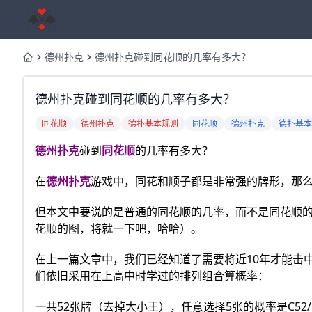
德州扑克
德州扑克碰到同花顺的几率有多大？
Home
德州扑克碰到同花顺的几率有多大？
同花顺
德州扑克
德扑基本规则
同花顺
德州扑克
德扑基本
德州扑克
碰到
同花顺
的几率有多大？
在
德州扑克
游戏中，同花和顺子都是非常强的牌形，那
但本文中要说的是普通的同花顺的几率，而不是同花顺
花顺的图，将就一下吧，哈哈）。
在上一篇文章中，我们已经知道了需要将近10年才能击
们依旧采用在上高中时学过的排列组合算概率：
一共52张牌（去掉大小王），任意选择5张的概率是C52/5，也就