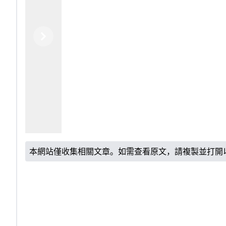
Previous
Next
本網站僅收集相關文章。如需查看原文，請複製並打開