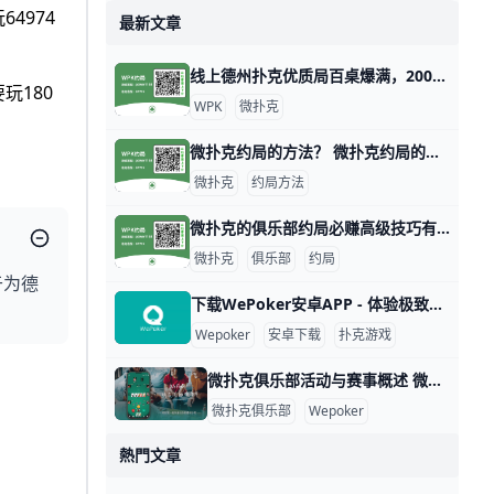
64974
最新文章
线上德州扑克优质局百桌爆满，2000人规模大俱乐部！ 1. 什么是《微扑克》wepoker俱乐部？ 《微扑克》wepoker俱乐部是一个规模达2000人的线上德州扑克俱乐部，提供优质的游戏体验。 2. WP
玩180
WPK
微扑克
微扑克约局的方法？ 微扑克约局的方法主要涉及策略、数据分析和心理战等多个方面。以下是一些关键的技巧和策略，帮助玩家在微扑克中取得更好的成绩。 微扑克的基本原理 微扑
微扑克
约局方法
微扑克的俱乐部约局必赚高级技巧有哪些 微扑克的俱乐部约局必赚高级技巧有哪些，玩微扑克俱乐部人一定要知道的高级技巧主要集中在策略、心理战和对手分析等方面。以下是一些有效的高级技巧，
微扑克
俱乐部
约局
于为德
下载WePoker安卓APP - 体验极致扑克乐趣 在当今的手机游戏市场中，WePoker以其丰富的扑克游戏玩法和优质的用户体验而备受欢迎。本文将为您详细介绍如何安全、便捷地下载WePoker
Wepoker
安卓下载
扑克游戏
微扑克俱乐部活动与赛事概述 微扑克俱乐部活动与赛事概述 微扑克俱乐部（Wepoker）是一个专注于扑克游戏的在线平台，致力于为会员提供丰富多样的活动和赛事。这些活动不仅包
微扑克俱乐部
Wepoker
熱門文章