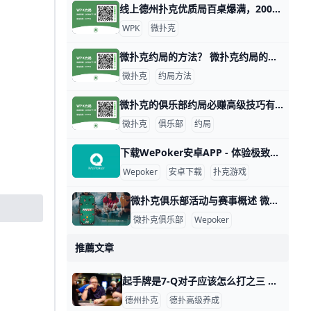
线上德州扑克优质局百桌爆满，2000人规模大俱乐部！ 1. 什么是《微扑克》wepoker俱乐部？ 《微扑克》wepoker俱乐部是一个规模达2000人的线上德州扑克俱乐部，提供优质的游戏体验。 2. WP
WPK
微扑克
微扑克约局的方法？ 微扑克约局的方法主要涉及策略、数据分析和心理战等多个方面。以下是一些关键的技巧和策略，帮助玩家在微扑克中取得更好的成绩。 微扑克的基本原理 微扑
微扑克
约局方法
微扑克的俱乐部约局必赚高级技巧有哪些 微扑克的俱乐部约局必赚高级技巧有哪些，玩微扑克俱乐部人一定要知道的高级技巧主要集中在策略、心理战和对手分析等方面。以下是一些有效的高级技巧，
微扑克
俱乐部
约局
下载WePoker安卓APP - 体验极致扑克乐趣 在当今的手机游戏市场中，WePoker以其丰富的扑克游戏玩法和优质的用户体验而备受欢迎。本文将为您详细介绍如何安全、便捷地下载WePoker
Wepoker
安卓下载
扑克游戏
微扑克俱乐部活动与赛事概述 微扑克俱乐部活动与赛事概述 微扑克俱乐部（Wepoker）是一个专注于扑克游戏的在线平台，致力于为会员提供丰富多样的活动和赛事。这些活动不仅包
微扑克俱乐部
Wepoker
推薦文章
起手牌是7-Q对子应该怎么打之三 起手牌是7-Q对子应该怎么打之三 起手牌是7-Q对子应该怎么打之一：https://www.moshike.com/a/581.html 4 翻牌
德州扑克
德扑高级养成