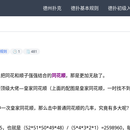
德州扑克
德扑基本规则
德扑初级
规则
🕒 1
🗒️ 481
么把同花和顺子强强结合的
同花顺
，那是更加无敌了。
的顶级大佬—皇家同花顺（上面的配图是皇家同花顺，一时找不
中一次皇家同花顺，那么击中普通同花顺的几率，究竟有多大呢
是（52*51*50*49*48）/（5*4*3*2*1）=2598960