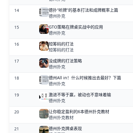
德扑“听牌”的基本打法和成牌概率上篇
14
德州扑克
GTO策略在牌桌实战中的应用
15
德州扑克
短筹码的打法
16
短筹码的打法
没成牌的打法策略
17
德州扑克
德州All in！什么时候推出去最好？下篇
18
德州扑克
激进不等于赢，被动也不意味着输
19
德州扑克
让你稳定盈利的6本德州扑克教材
20
德州扑克教材
德州扑克牌桌表现
21