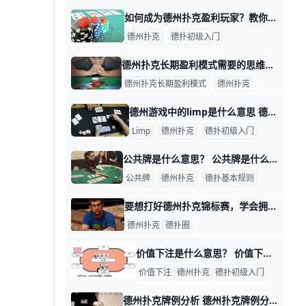
如何成为德州扑克盈利玩家？教你五个常规局技巧 加拿大美女Kristen Bicknell是一名全面的德扑牌手，她不仅征服了线上常规局，也在德扑俱乐部锦标赛中取得了辉煌成就，目前职业生涯锦标
德州扑克
德扑初级入门
德州扑克长期盈利模式需要的思维是什么？ 德州扑克长期盈利模式是什么？仅仅关注手中的两张底牌是远远不够的。在德扑游戏的过程中，有许许多多的因素会影响我们的决定，以及决定的期望值，这些
德州扑克长期盈利模式
德州扑克
德扑高级养
德州游戏中的limp是什么意思 德州游戏中的limp是什么意思？ 德州游戏中的limp是什么意思？ 通俗的说，就是自己的牌力不强，但翻牌圈之前又没人加注，所以我想跟注进去看看翻
Limp
德州扑克
德扑初级入门
公共牌是什么意思？ 公共牌是什么意思？ 公共牌简单的说就是所有玩家一起都可以共用的牌（一共5张公共牌）。 根据德州扑克的游戏规则，每个玩家首先会发到其他人不能看见，
公共牌
德州扑克
德扑基本规则
要想打好德州扑克锦标赛，学会拥抱波动才能突破瓶颈 德州扑克锦标赛波动 作者简介 Gavin Griffin是一名职业的德州扑克玩家，此外，他也是第一位同时获得WSOP、WPT和EPT冠军头衔的玩家，目前为
德州扑克
德扑圈
价值下注是什么意思？ 价值下注是什么意思？ 价值下注 价值下注是你可以在德州扑克中学到的最重要技能。没有它你就赢不了。对你来说的好消息是，99%的现场扑克牌手在这方面
价值下注
德州扑克
德扑初级入门
德州扑克牌例分析 德州扑克牌例分析 牌例： 线下10人局，前位一个玩家limp，你在MP，手牌9h9c，你加注到5BB，后面的CO、BTN、BB都跟注，然后前位l