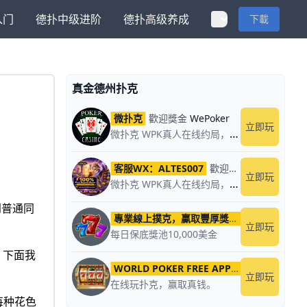
入门
德扑中级进阶
德扑高级养成
下載
真金德州扑克
微扑克
歡迎獎金
WePoker
立即玩
微扑克 WPK真人在线约局，领WPK钻石。
客服WX：ALTES007
歡迎獎金
WePoker
立即玩
微扑克 WPK真人在线约局，wepoker德州约局，加微信客服上下分，领WPK钻石。
到普通同
專業線上撲克，贏取豐厚獎金
歡迎獎金
首儲
立即玩
每日保底獎池10,000美金
？下面我
WORLD POKER FREE APP777
歡迎獎金
Wo
立即玩
在线玩扑克，赢取真钱。
，每种花色