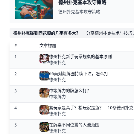
德州扑克基本攻守策略
德州扑克基本攻守策略
德州扑克碰到同花顺的几率有多大？
分享德州扑克技术与技巧
#
文章標題
德州扑克新手玩常规桌的基本原则
1
德州扑克
66面对翻牌圈持续下注，怎么打
2
德州扑克
中等牌力的牌怎么打？
3
中等牌力
紧玩家是高手？松玩家是鱼？—10条德州扑
4
德州扑克
在牌桌不同位置的入池范围
5
德州扑克