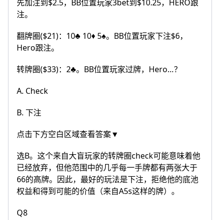
先加注到$2.5，BB位置玩家3bet到$10.25，HERO跟
注。
翻牌圈($21)：10♣ 10♦ 5♠。BB位置玩家下注$6，
Hero跟注。
转牌圈($33)：2♣。BB位置玩家过牌，Hero…？
A. Check
B. 下注
点击下方空白区域查看答案▼
选B。这个来自大盲玩家的转牌圈check可能意味着他
已经放弃，但他范围中的几乎每一手牌都有两张大于
66的高牌。因此，最好的玩法是下注，拒绝他的底池
权益和得到可能的价值（来自A5s这样的牌）。
Q8