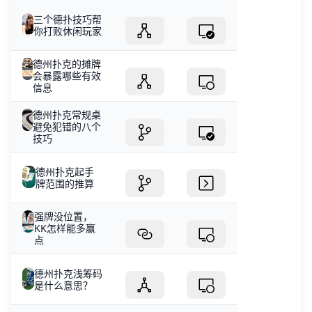
三个德扑技巧帮
你打败休闲玩家
德州扑克的摊牌
会暴露哪些有效
信息
德州扑克常规桌
避免犯错的八个
技巧
德州扑克起手
牌范围的推算
强牌没位置，
KK怎样能多赢
点
德州扑克浅筹码
是什么意思？