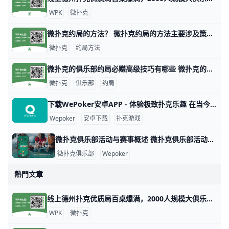
WPK
微扑克
微扑克约局的方法？ 微扑克约局的方法主要涉及策略、数据分析和心理战等多个方面。以下是一些关键的技巧和策略，帮助玩家在微扑克中取得更好的成绩。 微扑克的基本原理 微扑
微扑克
约局方法
微扑克的俱乐部约局必赚高级技巧有哪些 微扑克的俱乐部约局必赚高级技巧有哪些，玩微扑克俱乐部人一定要知道的高级技巧主要集中在策略、心理战和对手分析等方面。以下是一些有效的高级技巧，
微扑克
俱乐部
约局
下载WePoker安卓APP - 体验极致扑克乐趣 在当今的手机游戏市场中，WePoker以其丰富的扑克游戏玩法和优质的用户体验而备受欢迎。本文将为您详细介绍如何安全、便捷地下载WePoker
Wepoker
安卓下载
扑克游戏
微扑克俱乐部活动与赛事概述 微扑克俱乐部活动与赛事概述 微扑克俱乐部（Wepoker）是一个专注于扑克游戏的在线平台，致力于为会员提供丰富多样的活动和赛事。这些活动不仅包
微扑克俱乐部
Wepoker
熱門文章
线上德州扑克优质局百桌爆满，2000人规模大俱乐部！ 1. 什么是《微扑克》wepoker俱乐部？ 《微扑克》wepoker俱乐部是一个规模达2000人的线上德州扑克俱乐部，提供优质的游戏体验。 2. WP
WPK
微扑克