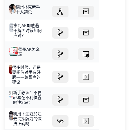
德州扑克新手
十大禁忌
拿到AK却遭遇
干牌面时该如何
应对？
德州AK怎么
玩
很多时候，还是
要相信对手有好
牌——给菜鸟的
建议
新手必读：不要
轻易在不利位置
跟注3bet
利用下注或加注
去试探牌力的做
法正确吗