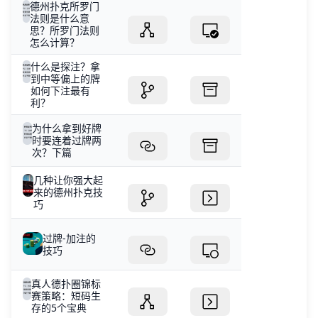
德州扑克所罗门
法则是什么意
思？所罗门法则
怎么计算？
什么是探注？拿
到中等偏上的牌
如何下注最有
利？
为什么拿到好牌
时要连着过牌两
次？下篇
几种让你强大起
来的德州扑克技
巧
过牌-加注的
技巧
真人德扑圈锦标
赛策略：短码生
存的5个宝典