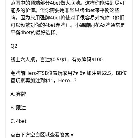
范围中的顶端部分4bet做大底池。这样你能得到尽可
能多的价值。但你需要用非坚果牌4bet来平衡这些
牌，因为只用强牌4bet将使对手很容易对抗你（他们
可以频繁对你的4bet弃牌）。小踢脚同花Ax牌通常是
平衡4bet的最好选择。
Q2
线上六人桌，盲注$0.5/$1，有效筹码$100.
翻牌前Hero在SB位置玩家用7♥ 6♥ 加注到$2.5，BB位
置玩家再加注到$11，Hero…？
A. 弃牌
B. 跟注
C. 4bet
点击下方空白区域查看答案▼