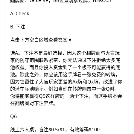
翻牌圈：7♠ 6♥ 4♥，BB位置玩家过牌，HERO…？
A. Check
B. 下注
点击下方空白区域查看答案▼
选A。 下注不是最好选择，因为这个翻牌面与大盲玩
家的防守范围联系紧密，你无法通过下注拒绝太多底
池权益。而且你投入资金到了一个极不可能赢得的底
池。除此之外，你应该用这手牌看一张免费的转牌，
因为它留住了大盲玩家更差的Ax牌和Qx牌，改进了你
的潜在底池赔率。例如当你在转牌圈击中一张Q时，
你将能够赢得Q9这样牌的一两个下注，而这手牌本会
在翻牌圈对下注弃牌。
Q6
线上六人桌，盲注$0.5/$1，有效筹码$100.