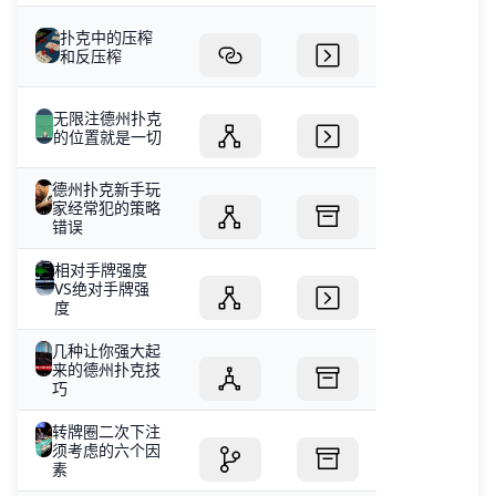
扑克中的压榨
和反压榨
无限注德州扑克
的位置就是一切
德州扑克新手玩
家经常犯的策略
错误
相对手牌强度
VS绝对手牌强
度
几种让你强大起
来的德州扑克技
巧
转牌圈二次下注
须考虑的六个因
素