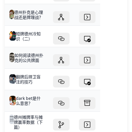
德州扑克是心理
战还是牌理战？
短牌德州冷知
识（二）
如何阅读德州扑
克的公共牌面
翻牌后捍卫盲
注的技巧
dark bet是什
么意思？
德州摊牌率与摊
牌赢率数据（下
篇）