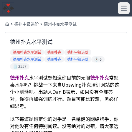
Ope
德扑中级进阶
德州扑克水平测试
Home
德州扑克水平测试
德州扑克水平测试
德州扑克
德扑中级进阶
德州扑克水平测试
德州扑克
德扑中级进阶
🕒 6
🗒️ 2557
德州扑克
水平测试想知道你目前的无限
德州扑克
常规
桌水平吗？挑战一下来自Upswing扑克培训网站的这
个小测验吧。出题人Dan B表示，如果没有全部答
对，你得再加强训练才行。题目可能比较难，务必仔
细思考。
以下每道题假定你的对手是一名稳健的网络牌手，你
对他没有任何特别阅读。没有绝对的对错，请大家选