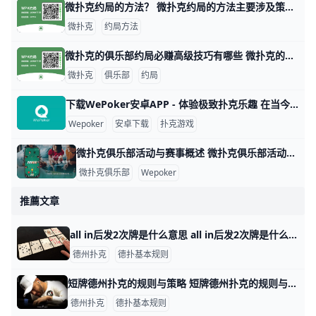
微扑克约局的方法？ 微扑克约局的方法主要涉及策略、数据分析和心理战等多个方面。以下是一些关键的技巧和策略，帮助玩家在微扑克中取得更好的成绩。 微扑克的基本原理 微扑
微扑克
约局方法
微扑克的俱乐部约局必赚高级技巧有哪些 微扑克的俱乐部约局必赚高级技巧有哪些，玩微扑克俱乐部人一定要知道的高级技巧主要集中在策略、心理战和对手分析等方面。以下是一些有效的高级技巧，
微扑克
俱乐部
约局
下载WePoker安卓APP - 体验极致扑克乐趣 在当今的手机游戏市场中，WePoker以其丰富的扑克游戏玩法和优质的用户体验而备受欢迎。本文将为您详细介绍如何安全、便捷地下载WePoker
Wepoker
安卓下载
扑克游戏
微扑克俱乐部活动与赛事概述 微扑克俱乐部活动与赛事概述 微扑克俱乐部（Wepoker）是一个专注于扑克游戏的在线平台，致力于为会员提供丰富多样的活动和赛事。这些活动不仅包
微扑克俱乐部
Wepoker
推薦文章
all in后发2次牌是什么意思 all in后发2次牌是什么意思 新手看德州扑克节目，常常发现，怎么两位玩家全下后，有时荷官发牌会发好几次。 比如下图来自《高额桌扑克》中某一期节目，
德州扑克
德扑基本规则
短牌德州扑克的规则与策略 短牌德州扑克的规则与策略 短牌德州扑克是一款非常类似于德州扑克的游戏，除了它使用36张卡牌，所有2到5被移除。这款游戏也被称为6+德州扑克。 今
德州扑克
德扑基本规则