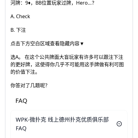
河牌：9♦，BB位置玩家过牌，Hero…？
A. Check
B. 下注
点击下方空白区域查看隐藏内容▼
选A。 在这个公共牌面大盲玩家有许多可以跟注下注
的更好牌，这使得你几乎不可能用这手牌做有利可图
的价值下注。
你答对了几题呢？
FAQ
WPK-微扑克 线上德州扑克优质俱乐部
FAQ