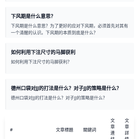
下风期是什么意思？
下风期是什么意思？为了更好的应对下风期，必须首先对其有
一个清醒的认识。下风期的本质到底是什么？
如何利用下注尺寸的马脚获利
如何利用下注尺寸的马脚获利？
德州口袋对JJ的打法是什么？对子JJ的策略是什么？
德州口袋对JJ的打法是什么？对子JJ的策略是什么？
文
文
章
章
#
文章標題
關鍵詞
連
詳
結
情