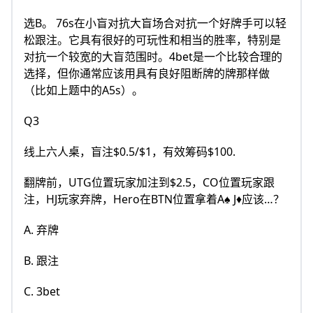
选B。 76s在小盲对抗大盲场合对抗一个好牌手可以轻
松跟注。它具有很好的可玩性和相当的胜率，特别是
对抗一个较宽的大盲范围时。4bet是一个比较合理的
选择，但你通常应该用具有良好阻断牌的牌那样做
（比如上题中的A5s）。
Q3
线上六人桌，盲注$0.5/$1，有效筹码$100.
翻牌前，UTG位置玩家加注到$2.5，CO位置玩家跟
注，HJ玩家弃牌，Hero在BTN位置拿着A♠ J♦应该…？
A. 弃牌
B. 跟注
C. 3bet