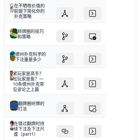
在不牺牲价值的
前提下简化你的
扑克策略
转牌圈的技巧
和策略
德州扑克科学的
下注量是多少
紧玩家是高手？
松玩家是鱼？—
10条德州扑克常
见谬论之上篇
翻牌圈听牌的
打法
在错过翻牌时持
续下注及下注尺
度（part1）