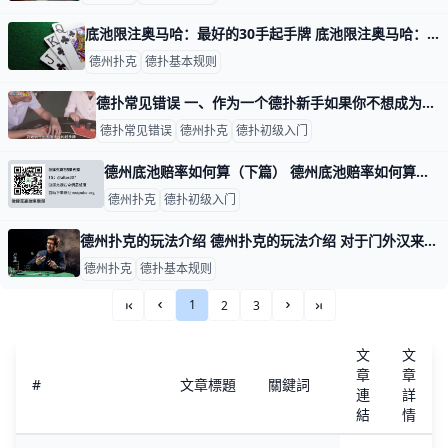
底池限注奥马哈：最好的30手起手牌 底池限注奥马哈：最好的30手起手牌 不论你打牌是什么风格，在底池限注奥马哈中获得成功很大一部分要依靠你选择的起手牌。因为你发到的牌是德州扑克中
德州扑克
德扑基本规则
德扑常见错误 一、作为一个德扑新手如果你不想成为那些狡猾的老玩家手中的鱼，你就要注意避免以下几条新手常犯的错误，玩太多的起手牌，许多玩家没有耐心等待一手好
德扑常见错误
德州扑克
德扑初级入门
德州底池赔率如何算（下篇） 德州底池赔率如何算（上篇）：https://www.moshike.com/a/298.html 利用赔率判断是否跟注翻牌前加注 底池赔率不止可
德州扑克
德扑初级入门
德州扑克的玩法介绍 德州扑克的玩法介绍 对于门外汉来说，德州扑克的玩法真的是复杂啊， 经常看赌片里的“跟”、“加码”、“All In”······简直是看的一脸懵逼，
德州扑克
德扑基本规则
1
2
3
««
«
»
»»
文
文
章
章
#
文章標題
關鍵詞
連
詳
結
情