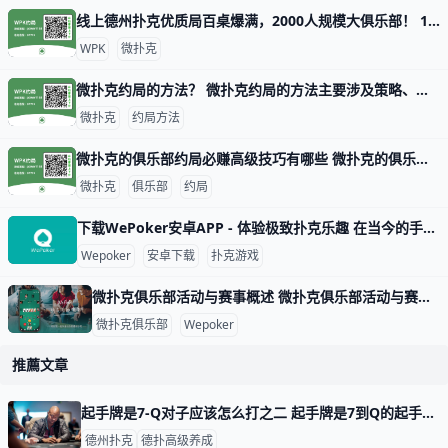
线上德州扑克优质局百桌爆满，2000人规模大俱乐部！ 1. 什么是《微扑克》wepoker俱乐部？ 《微扑克》wepoker俱乐部是一个规模达2000人的线上德州扑克俱乐部，提供优质的游戏体验。 2. WP
WPK
微扑克
微扑克约局的方法？ 微扑克约局的方法主要涉及策略、数据分析和心理战等多个方面。以下是一些关键的技巧和策略，帮助玩家在微扑克中取得更好的成绩。 微扑克的基本原理 微扑
微扑克
约局方法
微扑克的俱乐部约局必赚高级技巧有哪些 微扑克的俱乐部约局必赚高级技巧有哪些，玩微扑克俱乐部人一定要知道的高级技巧主要集中在策略、心理战和对手分析等方面。以下是一些有效的高级技巧，
微扑克
俱乐部
约局
下载WePoker安卓APP - 体验极致扑克乐趣 在当今的手机游戏市场中，WePoker以其丰富的扑克游戏玩法和优质的用户体验而备受欢迎。本文将为您详细介绍如何安全、便捷地下载WePoker
Wepoker
安卓下载
扑克游戏
微扑克俱乐部活动与赛事概述 微扑克俱乐部活动与赛事概述 微扑克俱乐部（Wepoker）是一个专注于扑克游戏的在线平台，致力于为会员提供丰富多样的活动和赛事。这些活动不仅包
微扑克俱乐部
Wepoker
推薦文章
起手牌是7-Q对子应该怎么打之二 起手牌是7到Q的起手对子，应该怎么打之一：https://www.moshike.com/a/581.html 3 翻牌前，何时应该用中对子跟注
德州扑克
德扑高级养成