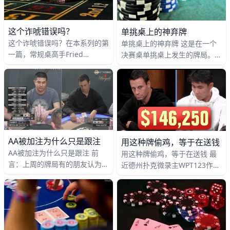
这个诈唬错误吗？
单挑桌上的神弃牌
这个诈唬错误吗？在本系列的第
单挑桌上的神弃牌 这是在一个
一篇，常规桌高手Fried
决赛桌单挑桌上发生的牌局。
Meulder拿着Q♥ 7♥，只有一个
对战双方：Jason Mercier VS
破灭的同花听牌。但他用两个巨
Max Altergott。 过程 当时的
大的超额下注迫使对手弃
盲注为50,000/100,00
AA被加注为什么只是跟注
用这种牌偷鸡，等于在送钱
AA被加注为什么只是跟注 前
‍用这种牌偷鸡，等于在送钱 最
言：上周的牌局有的朋友认为
近德州扑克微录主WPT123作客
Art直接5bet不就收池了哪还有
Hustler Casino Live扑克直播
这后续，但这是站在上帝视角知
秀，与众多扑克名人同场竞技。
道Andy是弱牌而不是AA
不幸的是，他的左边坐