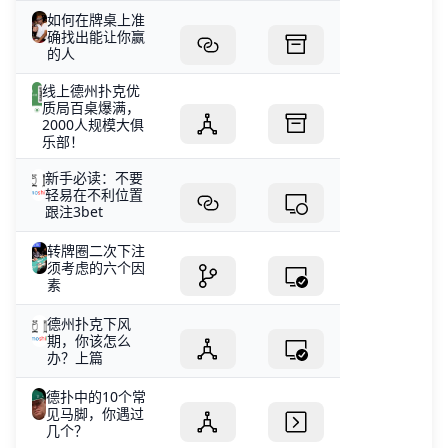
如何在牌桌上准
确找出能让你赢
的人
线上德州扑克优
质局百桌爆满，
2000人规模大俱
乐部！
新手必读：不要
轻易在不利位置
跟注3bet
转牌圈二次下注
须考虑的六个因
素
德州扑克下风
期，你该怎么
办？上篇
德扑中的10个常
见马脚，你遇过
几个？