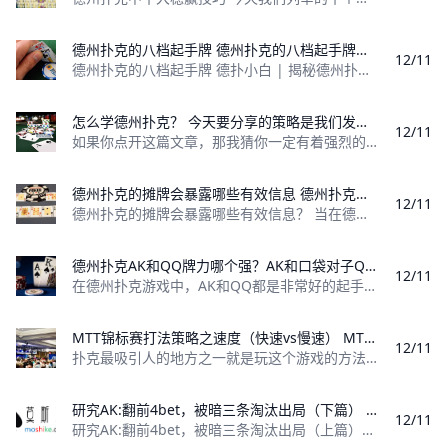
德州扑克的八档起手牌 德州扑克的八档起手牌是什么？
12/11
德州扑克的八档起手牌 德扑小白 | 揭秘德州扑克的八档起手牌 缺乏经验的新手其实并不会看牌，往往都比较胆大、不够谨慎，分析不透哪些牌才是真正的好牌。
怎么学德州扑克？ 今天要分享的策略是我们发现最有帮助的学习德州扑克的方法。
12/11
如果你点开这篇文章，那我猜你一定有着强烈的求知欲，这很好，我希望你学有所得。今天要分享的策略是我们发现最有帮助的学习方法。这原本是一个价值5
德州扑克的摊牌会暴露哪些有效信息 德州扑克的摊牌会暴露哪些有效信息？
12/11
德州扑克的摊牌会暴露哪些有效信息？ 当在德州扑克中打到摊牌时，有人只会收集筹码，而有人却能从摊出的牌中收集到信息。 假设这是$1/$2无限注德州
德州扑克AK和QQ牌力哪个强？AK和口袋对子Q胜率哪个高？ 德州扑克AK和QQ牌力哪个强？胜率哪个高？
12/11
在德州扑克游戏中，AK和QQ都是非常好的起手牌，激进的玩家拿到AK或者QQ在翻牌前甚至会选择直接ALL IN。 如果一个牌局中，有人手持底牌AK
MTT锦标赛打法策略之速度（快速vs慢速） MTT锦标赛打法策略之快速结构vs慢速结构
12/11
扑克最吸引人的地方之一就是玩这个游戏的方法千奇百怪绝不重样。除了有许多不同的扑克种类之外，玩家还可以选择任何想打的级别，从买打火机的钱到百万
研究AK:翻前4bet，被暗三条淘汰出局（下篇） 我能够打败的牌只有几手，而很多牌会打败我
12/11
研究AK:翻前4bet，被暗三条淘汰出局（上篇）：https://www.moshike.com/a/393.html 在河牌圈，一张非常有趣