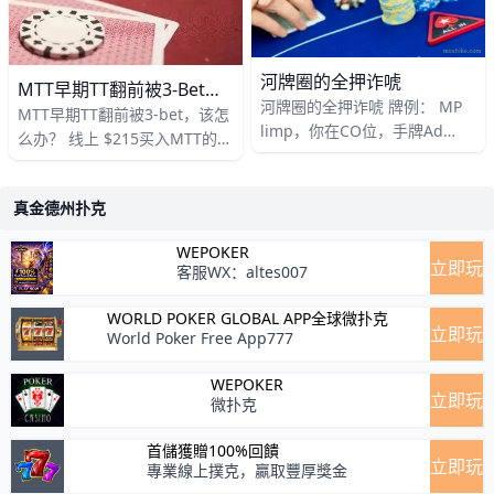
河牌圈的全押诈唬
MTT早期TT翻前被3-Bet，该怎么办？
河牌圈的全押诈唬 牌例： MP
MTT早期TT翻前被3-bet，该怎
limp，你在CO位，手牌Ad
么办？ 线上 $215买入MTT的早
5d，下注5BB。按钮位和小盲
期阶段，盲注 $10 /$20。这手
位弃牌，大盲位跟注，MP跟
牌你在枪口位手持T♥T♠开局加
注。 翻牌 3d 4c 8h。大盲位率
真金德州扑克
注 $60，中间
先下
WEPOKER
立即玩
客服WX：altes007
WORLD POKER GLOBAL APP全球微扑克
立即玩
World Poker Free App777
WEPOKER
立即玩
微扑克
首儲獲贈100%回饋
立即玩
專業線上撲克，贏取豐厚獎金