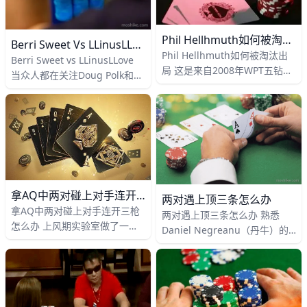
Phil Hellhmuth如何被淘汰出局
Berri Sweet Vs LLinusLLove
Phil Hellhmuth如何被淘汰出
Berri Sweet vs LLinusLLove
局 这是来自2008年WPT五钻世
当众人都在关注Doug Polk和
界扑克经典赛中的一手牌 对战
Daniel Negreanu之间的年度
双方：Phil Hellhmuth VS
最精彩对决时，PS上的另一场
Jared Rubin 过程 盲注为
激战其实也很有看头。 激战双
2,000/4,0
方正是两
拿AQ中两对碰上对手连开三枪怎么办
两对遇上顶三条怎么办
拿AQ中两对碰上对手连开三枪
两对遇上顶三条怎么办 熟悉
怎么办 上风期实验室做了一个
Daniel Negreanu（丹牛）的
“牌局诊断”的项目。 实验室把想
朋友应该都知道，他非常喜欢且
要给自己玩过的牌局“做诊断”的
擅长运用“小球派”打法，这种打
玩家拉到一个讨论组里，这个
法简单来说就是用更宽