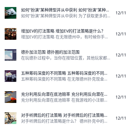
如何“扮演”某种牌型并从中获利 如何“扮演”某种牌型并从中获利？
12/11
如何“扮演”某种牌型并从中获利 为了获取更多的利润，我们需要在一手牌局中扮演一手牌。为什么要扮演？ 从数据显示，选手从德州中所获得的利润90%以
增加EV的打法策略 增加EV的打法策略是什么？
12/11
增加EV的打法策略 在无限德州中，有时候你手中牌是什么并不是最重要的，如果你能明白对手的意图，面对你的行动他会有什么反应，你就能想出最好的方法
德扑加注范围 德扑圈的加注范围
12/11
在玩德扑过程中，当你在按钮位置，其他玩家都弃牌，你该如何游戏呢？ 如图为按钮位置率先加注范围，蓝色区域表示可以加注，手牌后小写的，代表同花色，
五种筹码深度的不同策略 五种筹码深度的不同策略是什么？
12/11
五种筹码深度的不同策略 在无限德州扑克现金局中，常常提到筹码深度一词。简单来说，筹码深度就是你面前有多少筹码。为了方便，在一手牌的进程中往往使
充分利用反向潜在底池赔率 充分利用反向潜在底池赔率
12/11
充分利用反向潜在底池赔率 在我游戏的小注额级别，绝大多数牌手都玩得松而被动，而不是松而激进。因为这种牌局满是休闲牌手，这种普遍玩得松的现象是可
对手听牌后的打法策略 对手听牌后的打法策略是什么？
12/11
对手听牌后的打法策略是什么？ 德州扑克中的一个最讨厌的事情就是——发牌完成了一手听牌，而你没有拿到那个听牌。这篇短文提供的建议将帮你使这种体验