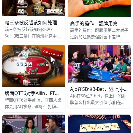
暗三条被反超该如何处理
高手的操作：翻牌用第二大对子过牌加注逼走强牌留下差牌
暗三条被反超该如何处理？
高手的操作：翻牌用第二大对子
Set（暗三条）在德州扑克中是
过牌加注逼走强牌留下差牌 在
杀伤力很强的牌型，它非常隐
众多线下豪客赛中，30万刀买
蔽，在你击中set以后，通常意
入的超级碗当属备受瞩目的其中
味着你有可能赢下一个大的pot
一场，17年是该赛事举办的第
三
AJo在SB位3-Bet，遇上J-J-X翻牌怎么打出最大价值
牌面QTT6对手allin，FT四人桌你会用AQ拿命call吗？
AJo在SB位3-bet，遇上J-J-X翻
牌面QTT6对手allin，FT四人桌
牌怎么打出最大价值 我们在牌
你会用AQ拿命call吗？ 打牌的
桌上的盈利多数时候是靠少数大
时候，还有比看到对手掉入自己
底池获得的，所以学会把握好这
精心设计的陷阱更爽的事吗？
些大底池就是很基
那种感觉爽到让很