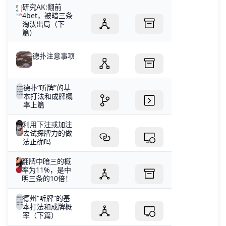
研究AK:翻前
4bet，被暗三条
淘汰出局（下
篇）
德扑注意事项
德扑“听牌”的基
本打法和成牌概
率上篇
利用下注或加注
去试探牌力的做
法正确吗
翻牌中暗三的概
率为11%，是中
明三条的10倍！
德州“听牌”的基
本打法和成牌概
率（下篇）