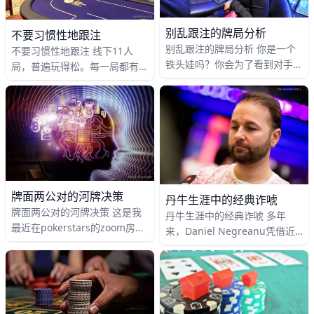
别乱跟注的牌局分析
不要习惯性地跟注
别乱跟注的牌局分析 你是一个
不要习惯性地跟注 线下11人
铁头娃吗？你会为了看到对手的
局，普遍玩得松。每一局都有很
底牌而不顾一切吗？好奇害死
多人limp入池。 你在BTN，手
猫，下面就有一手难舍难弃的
牌Ah 6s。 前位有4人limp，
牌，你先来看看，说不定你也会
CO下注到12BB，你
跟注哦
牌面两公对的河牌决策
丹牛生涯中的经典诈唬
牌面两公对的河牌决策 这是我
丹牛生涯中的经典诈唬 多年
最近在pokerstars的zoom房间
来，Daniel Negreanu凭借近
打的一手牌。 六人桌，前面的
4400 万美元的生涯收入、203
人弃牌。BTN下注3BB，我在
次 WSOP 奖金记录和 6 条手
SB，手牌Ad Js
链，奠定了自己作为德州扑克