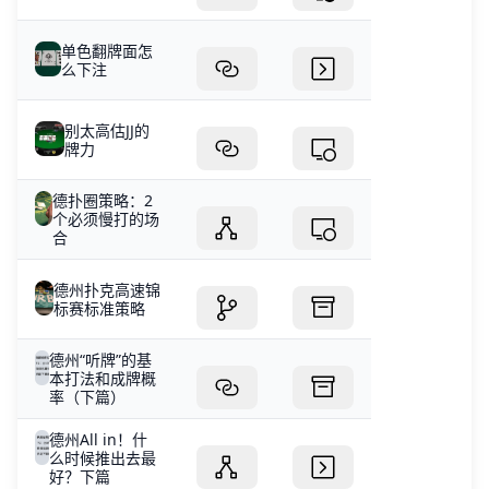
单色翻牌面怎
么下注
别太高估JJ的
牌力
德扑圈策略：2
个必须慢打的场
合
德州扑克高速锦
标赛标准策略
德州“听牌”的基
本打法和成牌概
率（下篇）
德州All in！什
么时候推出去最
好？下篇