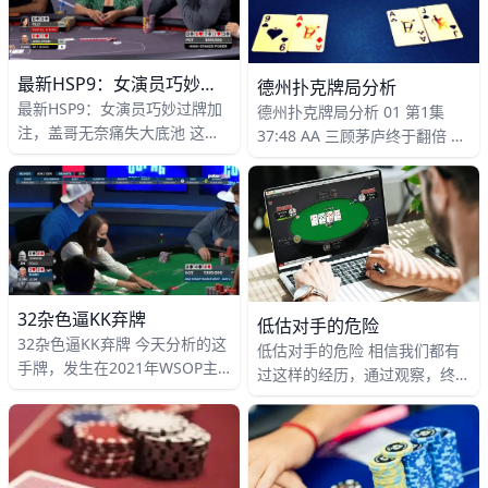
最新HSP9：女演员巧妙过牌加注，盖哥无奈痛失大底池
德州扑克牌局分析
最新HSP9：女演员巧妙过牌加
德州扑克牌局分析 01 第1集
注，盖哥无奈痛失大底池 这一
37:48 AA 三顾茅庐终于翻倍 第
手牌来自第九季《高额桌扑克》
1 集，冠军持续的没牌，记分牌
的最新一集，美国女演员
不断耗损，几次 AA 都沦为扫地
Jennifer Tilly战胜盖哥
机器人，但是第三次 AA 的时
候，终于不一样了
32杂色逼KK弃牌
低估对手的危险
32杂色逼KK弃牌 今天分析的这
低估对手的危险 相信我们都有
手牌，发生在2021年WSOP主
过这样的经历，通过观察，终于
赛事的第六轮，剩下的玩家已经
锁定了牌桌上的一位业余玩家，
进入奖励圈，这意味着奖金差距
这位业余玩家频繁入池，打得又
的压力越来越大，对选手
弱，也就是俗称的鱼。你可以会
想