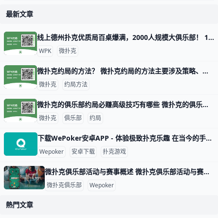
最新文章
线上德州扑克优质局百桌爆满，2000人规模大俱乐部！ 1. 什么是《微扑克》wepoker俱乐部？ 《微扑克》wepoker俱乐部是一个规模达2000人的线上德州扑克俱乐部，提供优质的游戏体验。 2. WP
WPK
微扑克
微扑克约局的方法？ 微扑克约局的方法主要涉及策略、数据分析和心理战等多个方面。以下是一些关键的技巧和策略，帮助玩家在微扑克中取得更好的成绩。 微扑克的基本原理 微扑
微扑克
约局方法
微扑克的俱乐部约局必赚高级技巧有哪些 微扑克的俱乐部约局必赚高级技巧有哪些，玩微扑克俱乐部人一定要知道的高级技巧主要集中在策略、心理战和对手分析等方面。以下是一些有效的高级技巧，
微扑克
俱乐部
约局
下载WePoker安卓APP - 体验极致扑克乐趣 在当今的手机游戏市场中，WePoker以其丰富的扑克游戏玩法和优质的用户体验而备受欢迎。本文将为您详细介绍如何安全、便捷地下载WePoker
Wepoker
安卓下载
扑克游戏
微扑克俱乐部活动与赛事概述 微扑克俱乐部活动与赛事概述 微扑克俱乐部（Wepoker）是一个专注于扑克游戏的在线平台，致力于为会员提供丰富多样的活动和赛事。这些活动不仅包
微扑克俱乐部
Wepoker
熱門文章