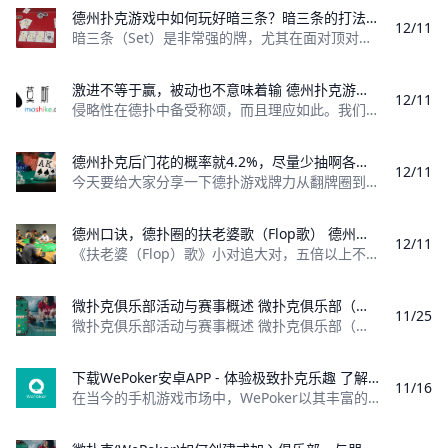
德州扑克游戏中如何玩好暗三条？暗三条的打法是什么？ 德州扑克暗三条的打法是什么？
12/11
暗三条（Set）是非常强的牌，尤其在面对顶对、高对或两对这种成牌时。不过，面对听牌时，它们的表现会不如顶对或高对，因为放弃暗三会难得多。 想要
激进不等于赢，被动也不意味着输 德州扑克游戏中的激进不代表一定会赢，被动也不代表一定会输。
12/11
侵略性在德扑中备受称颂，而且理应如此。我们初入门时被教导的第一件事，是避免跛入和用太宽的范围跟注——两者都是被动玩法。因此，紧凶ABC玩法的
德州扑克后门花的概率就4.2%，尽量少抽啊各位 后门花的概率是多少
12/11
今天要给大家分享一下德扑游戏牌力从翻牌圈到河牌圈提高的概率。 注意：转牌和河牌是结合在一起的。 翻牌同花听牌到河牌中花 比如你手持3♥8♥，翻牌K
德州口诀，德扑圈的扶老婆歌（Flop歌） 德州口诀，德扑圈的扶老婆歌（Flop歌）
12/11
《扶老婆（Flop）歌》小对追大对，五倍以上不嫌累； 要是turn上没戴着，八倍以下赶紧逃； 两大打对小，以一赚五值得搞； turn上没捞到，七倍
微扑克俱乐部活动与赛事概述 微扑克俱乐部（Wepoker）是一个专注于扑克游戏的在线平台，致力于为会员提供丰富多样的活动和赛事。这些活动包括线上比赛，还涵盖线下赛事，满足不同玩家的需求。
11/25
微扑克俱乐部活动与赛事概述 微扑克俱乐部（Wepoker）是一个专注于扑克游戏的在线平台，致力于为会员提供丰富多样的活动和赛事。这些活动不仅包
下载WePoker安卓APP - 体验极致扑克乐趣 了解如何安全下载WePoker安卓APP，享受丰富的扑克游戏体验，包括德州扑克、奥马哈等多种玩法。
11/16
在当今的手机游戏市场中，WePoker以其丰富的扑克游戏玩法和优质的用户体验而备受欢迎。本文将为您详细介绍如何安全、便捷地下载WePoker