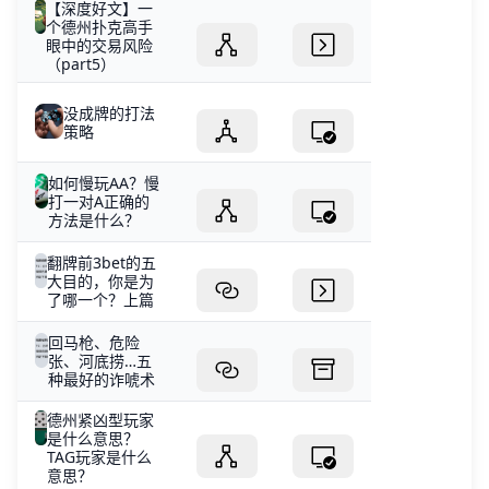
【深度好文】一
个德州扑克高手
眼中的交易风险
（part5）
没成牌的打法
策略
如何慢玩AA？慢
打一对A正确的
方法是什么？
翻牌前3bet的五
大目的，你是为
了哪一个？上篇
回马枪、危险
张、河底捞…五
种最好的诈唬术
德州紧凶型玩家
是什么意思？
TAG玩家是什么
意思？