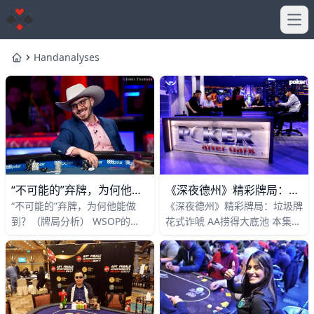
Ope
Handanalyses
Home
《深夜德州》精彩牌局：垃圾牌花式诈唬 AA捞得大底池
“不可能的”弃牌，为何他能做到？（牌局分析）
《深夜德州》精彩牌局：垃圾牌
“不可能的”弃牌，为何他能做
花式诈唬 AA捞得大底池 本集仍
到？（牌局分析） WSOP的
由前WPT冠军Frank Stepuchin
$10,000单挑无限注德州扑克冠
作为担纲嘉宾，但嘉宾阵容略有
军赛通常一定会呈现一些顶级的
不同，可以说是
打法和有趣的手牌，在20