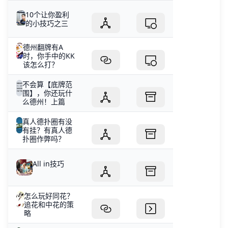
10个让你盈利
的小技巧之三
德州翻牌有A
时，你手中的KK
该怎么打？
不会算【底牌范
围】，你还玩什
么德州！上篇
真人德扑圈有没
有挂？有真人德
扑圈作弊吗？
All in技巧
怎么玩好同花？
追花和中花的策
略