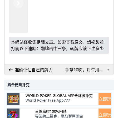
Previous
Next
本網站僅收集相關文章。如需查看原文，請複製並
打開以下連結：
翻牌击中三条，转牌应该下注多少
准确评估自己的牌力
手拿10嗨，丹牛用双
重float击败Q嗨拿下
巨大底池
真金德州扑克
WORLD POKER GLOBAL APP全球微扑克
立即玩
World Poker Free App777
首儲獲贈100%回饋
立即玩
專業線上撲克，贏取豐厚獎金