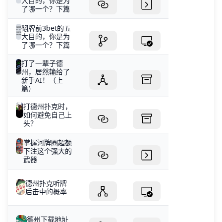
大目的，你是为
了哪一个？下篇
翻牌前3bet的五
大目的，你是为
了哪一个？下篇
打了一辈子德
州，居然输给了
新手AI！（上
篇）
打德州扑克时，
如何避免自己上
头？
掌握河牌圈超额
下注这个强大的
武器
德州扑克听牌
后击中的概率
德州下载地址