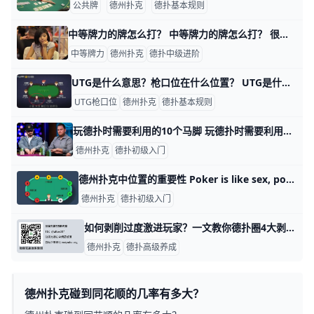
公共牌
德州扑克
德扑基本规则
中等牌力的牌怎么打？ 中等牌力的牌怎么打？ 很多玩家以前就学过在河牌圈该如何玩。他们知道应该用好牌进行价值下注，用中等牌（较好的牌）进行过牌，偶尔用差牌诈唬。拿好牌
中等牌力
德州扑克
德扑中级进阶
UTG是什么意思？枪口位在什么位置？ UTG是什么意思？枪口位在什么位置？ Under the Gun简称UTG，中文指的是“枪口位”。 UTG（枪口位）位于大盲位之后，是翻牌之前第一个行动的位置，
UTG枪口位
德州扑克
德扑基本规则
玩德扑时需要利用的10个马脚 玩德扑时需要利用的10个马脚 打德扑游戏时，我们应该仔细观察对手，观察他们有弱牌时怎么打，有强牌时怎么打，怎么说话，坐姿如何，看什么地方，怎么
德州扑克
德扑初级入门
德州扑克中位置的重要性 Poker is like sex, position is everthing！ 德州扑克中有一句话大家都非常清楚：位置就是一切。 先举个简单的例子： 考试成绩公布了。 UTG：“你考几分？” BT
德州扑克
德扑初级入门
如何剥削过度激进玩家？一文教你德扑圈4大剥削法则 德扑游戏就是关于剥削的游戏。你的目标就是找到对手策略的漏洞，想办法如何利用这些漏洞，然后在实战中去剥削他们的错误。 当你诈唬时，你的目标就是剥
德州扑克
德扑高级养成
德州扑克碰到同花顺的几率有多大？