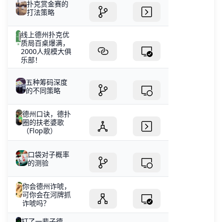
扑克赏金赛的
打法策略
线上德州扑克优
质局百桌爆满，
2000人规模大俱
乐部！
五种筹码深度
的不同策略
德州口诀，德扑
圈的扶老婆歌
（Flop歌）
口袋对子概率
的测验
你会德州诈唬，
可你会在河牌抓
诈唬吗？
打了一辈子德