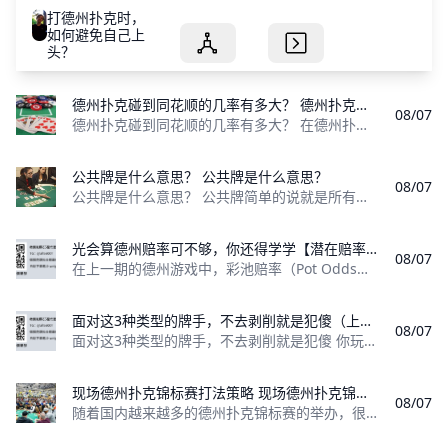
打德州扑克时，
如何避免自己上
头？
德州扑克碰到同花顺的几率有多大？ 德州扑克碰到同花顺的几率有多大？
08/07
德州扑克碰到同花顺的几率有多大？ 在德州扑克游戏中，同花和顺子都是非常强的牌形，那么把同花和顺子强强结合的同花顺，那是更加无敌了。 但本文中要说
公共牌是什么意思？ 公共牌是什么意思？
08/07
公共牌是什么意思？ 公共牌简单的说就是所有玩家一起都可以共用的牌（一共5张公共牌）。 根据德州扑克的游戏规则，每个玩家首先会发到其他人不能看见，
光会算德州赔率可不够，你还得学学【潜在赔率】上篇 在上一期的内容中，我们跟大家介绍了“赔率到底是什么？算出赔率有什么用？”
08/07
在上一期的德州游戏中，彩池赔率（Pot Odds，简称赔率）只考虑了已经进入底池的资金；但是在摊牌之前还可能有更多的资金进入底池。这个时候就要
面对这3种类型的牌手，不去剥削就是犯傻（上篇） 面对这3种类型的牌手，不去剥削就是犯傻
08/07
面对这3种类型的牌手，不去剥削就是犯傻 你玩德扑APP的目标是赚到尽可能多的钱。为了做到那点，你必须最大程度地剥削你的对手，尽管这并不总是可能
现场德州扑克锦标赛打法策略 现场德州扑克锦标赛打法策略
08/07
随着国内越来越多的德州扑克锦标赛的举办，很多热爱德州扑克优秀的玩家们也都投身到现场锦标赛中去一试身手。但是，在高手如云的赛场上，要如何才能成