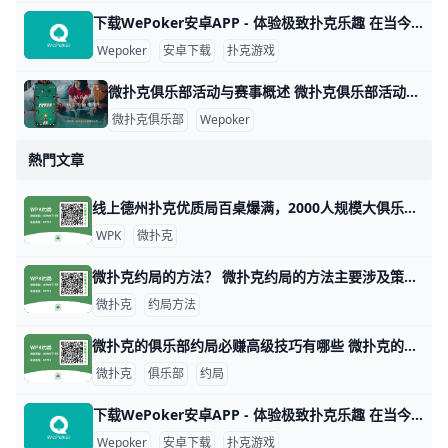
下载WePoker安卓APP - 体验极致扑克乐趣 在当今的手机游戏市场中，WePoker以其丰富的扑克游戏玩法和优质的用户体验而备受欢迎。本文将为您详细介绍如何安全、便捷地下载WePoker
Wepoker
安卓下载
扑克游戏
微扑克俱乐部活动与赛事概述 微扑克俱乐部活动与赛事概述 微扑克俱乐部（Wepoker）是一个专注于扑克游戏的在线平台，致力于为会员提供丰富多样的活动和赛事。这些活动不仅包
微扑克俱乐部
Wepoker
熱門文章
线上德州扑克优质局百桌爆满，2000人规模大俱乐部！ 1. 什么是《微扑克》wepoker俱乐部？ 《微扑克》wepoker俱乐部是一个规模达2000人的线上德州扑克俱乐部，提供优质的游戏体验。 2. WP
WPK
微扑克
微扑克约局的方法？ 微扑克约局的方法主要涉及策略、数据分析和心理战等多个方面。以下是一些关键的技巧和策略，帮助玩家在微扑克中取得更好的成绩。 微扑克的基本原理 微扑
微扑克
约局方法
微扑克的俱乐部约局必赚高级技巧有哪些 微扑克的俱乐部约局必赚高级技巧有哪些，玩微扑克俱乐部人一定要知道的高级技巧主要集中在策略、心理战和对手分析等方面。以下是一些有效的高级技巧，
微扑克
俱乐部
约局
下载WePoker安卓APP - 体验极致扑克乐趣 在当今的手机游戏市场中，WePoker以其丰富的扑克游戏玩法和优质的用户体验而备受欢迎。本文将为您详细介绍如何安全、便捷地下载WePoker
Wepoker
安卓下载
扑克游戏