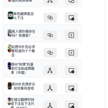
置的玩牌策略
单色翻牌面怎
么下注
真人德扑圈存在
吗？有哪些？
玩德州扑克必须
要知道的十个概
念
德州“听牌”的基
本打法和成牌概
率（中篇）
德州扑克博弈论
- 如何看待游戏
在错过翻牌时持
续下注及下注尺
度（part1）