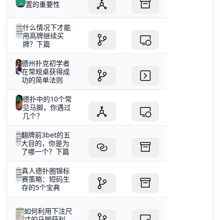
置的重要性
什么情况下才能
用高牌继续买
牌？下篇
德州扑克初学者
在常规桌获得成
功的简单法则
德扑中的10个常
见马脚，你遇过
几个？
翻牌前3bet的五
大目的，你是为
了哪一个？下篇
真人德扑圈锦标
赛策略：短码生
存的5个宝典
如何利用下注尺
寸的马脚获利