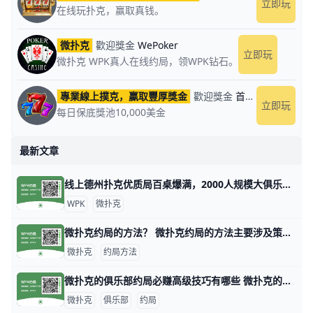
立即玩
在线玩扑克，赢取真钱。
微扑克
歡迎獎金
WePoker
立即玩
微扑克 WPK真人在线约局，领WPK钻石。
專業線上撲克，贏取豐厚獎金
歡迎獎金
首儲獲贈100%回饋
立即玩
每日保底獎池10,000美金
最新文章
线上德州扑克优质局百桌爆满，2000人规模大俱乐部！ 1. 什么是《微扑克》wepoker俱乐部？ 《微扑克》wepoker俱乐部是一个规模达2000人的线上德州扑克俱乐部，提供优质的游戏体验。 2. WP
WPK
微扑克
微扑克约局的方法？ 微扑克约局的方法主要涉及策略、数据分析和心理战等多个方面。以下是一些关键的技巧和策略，帮助玩家在微扑克中取得更好的成绩。 微扑克的基本原理 微扑
微扑克
约局方法
微扑克的俱乐部约局必赚高级技巧有哪些 微扑克的俱乐部约局必赚高级技巧有哪些，玩微扑克俱乐部人一定要知道的高级技巧主要集中在策略、心理战和对手分析等方面。以下是一些有效的高级技巧，
微扑克
俱乐部
约局