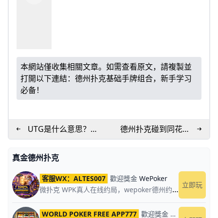
本網站僅收集相關文章。如需查看原文，請複製並
打開以下連結：
德州扑克基础手牌组合，新手学习
必备！
UTG是什么意思？枪
德州扑克碰到同花顺
口位在什么位置？
的几率有多大？
真金德州扑克
客服WX：ALTES007
歡迎獎金
WePoker
立即玩
微扑克 WPK真人在线约局，wepoker德州约局，加微信客服上下分，领WPK钻石。
WORLD POKER FREE APP777
歡迎獎金
World Poker