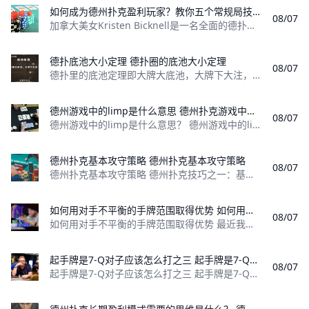
如何成为德州扑克盈利玩家？教你五个常规局技巧 如何成为德州扑克盈利玩家？教你五个常规局技巧
08/07
加拿大美女Kristen Bicknell是一名全面的德扑牌手，她不仅征服了线上常规局，也在德扑俱乐部锦标赛中取得了辉煌成就，目前职业生涯锦标
德扑底池大小定理 德扑圈的底池大小定理
08/07
德扑里的底池定理即大牌大底池，大牌下大注，下面就跟大家讲解下底池定理的详细介绍与玩法！ 一般来说，应该强牌下注，中等牌过牌，弱牌弃牌或者诈唬。
德州游戏中的limp是什么意思 德州扑克游戏中的limp是什么意思？
08/07
德州游戏中的limp是什么意思？ 德州游戏中的limp是什么意思？ 通俗的说，就是自己的牌力不强，但翻牌圈之前又没人加注，所以我想跟注进去看看翻
德州扑克基本攻守策略 德州扑克基本攻守策略
08/07
德州扑克基本攻守策略 德州扑克技巧之一：基本攻守策略 德州扑克的规则简单，要做一个高手却是不简单。作为一个德扑高手，应该集运气、与玩家斗智斗勇的
如何用对手不平衡的手牌范围取得优势 如何用对手不平衡的手牌范围取得优势？
08/07
如何用对手不平衡的手牌范围取得优势 最近我在一场低额买入锦标赛的早期遇到一手牌。当时的盲注级别为50/100,我有11640的筹码量，我对之后
起手牌是7-Q对子应该怎么打之三 起手牌是7-Q对子应该怎么打？
08/07
起手牌是7-Q对子应该怎么打之三 起手牌是7-Q对子应该怎么打之一：https://www.moshike.com/a/581.html 4 翻牌