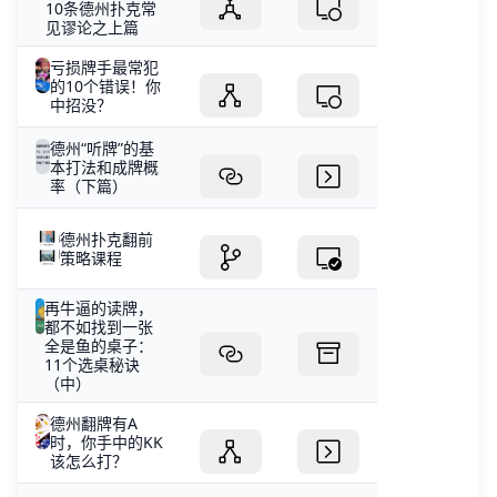
10条德州扑克常
见谬论之上篇
亏损牌手最常犯
的10个错误！你
中招没？
德州“听牌”的基
本打法和成牌概
率（下篇）
德州扑克翻前
策略课程
再牛逼的读牌，
都不如找到一张
全是鱼的桌子：
11个选桌秘诀
（中）
德州翻牌有A
时，你手中的KK
该怎么打？