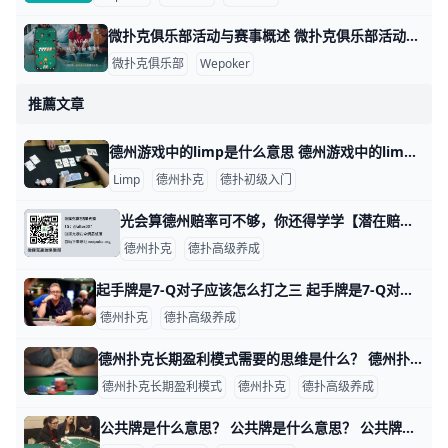
微扑克俱乐部活动与赛事概述 微扑克俱乐部活动与赛事概述 微扑克俱乐部（Wepoker）是一个专注于扑克游戏的在线平台，致力于为会员提供丰富多样的活动和赛事。这些活动不仅包
微扑克俱乐部
Wepoker
推薦文章
德州游戏中的limp是什么意思 德州游戏中的limp是什么意思？ 德州游戏中的limp是什么意思？ 通俗的说，就是自己的牌力不强，但翻牌圈之前又没人加注，所以我想跟注进去看看翻
Limp
德州扑克
德扑初级入门
光会算德州赔率可不够，你还得学学【潜在赔率】上篇 在上一期的德州游戏中，彩池赔率（Pot Odds，简称赔率）只考虑了已经进入底池的资金；但是在摊牌之前还可能有更多的资金进入底池。这个时候就要
德州扑克
德扑高级养成
起手牌是7-Q对子应该怎么打之三 起手牌是7-Q对子应该怎么打之三 起手牌是7-Q对子应该怎么打之一：https://www.moshike.com/a/581.html 4 翻牌
德州扑克
德扑高级养成
德州扑克长期盈利模式需要的思维是什么？ 德州扑克长期盈利模式是什么？仅仅关注手中的两张底牌是远远不够的。在德扑游戏的过程中，有许许多多的因素会影响我们的决定，以及决定的期望值，这些
德州扑克长期盈利模式
德州扑克
德扑高级养成
公共牌是什么意思？ 公共牌是什么意思？ 公共牌简单的说就是所有玩家一起都可以共用的牌（一共5张公共牌）。 根据德州扑克的游戏规则，每个玩家首先会发到其他人不能看见，