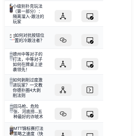
小级别扑克玩法
（第一部分）：
隔离溜入-跟注的
玩家
如何对抗按钮位
置的冷跟注者？
德州中等对子的
打法，中等对子
如何在牌桌上逆
袭领先！
如何剥削过度激
进玩家？一文教
你德扑圈4大剥
削法则
回马枪、危险
张、河底捞…五
种最好的诈唬术
MTT锦标赛打法
策略之速度（快