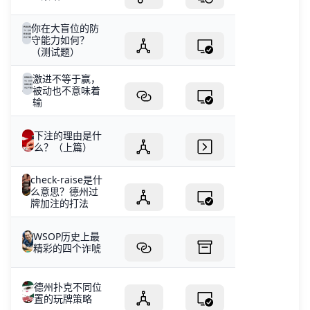
你在大盲位的防
守能力如何？
（测试题）
激进不等于赢，
被动也不意味着
输
下注的理由是什
么？（上篇）
check-raise是什
么意思？德州过
牌加注的打法
WSOP历史上最
精彩的四个诈唬
德州扑克不同位
置的玩牌策略