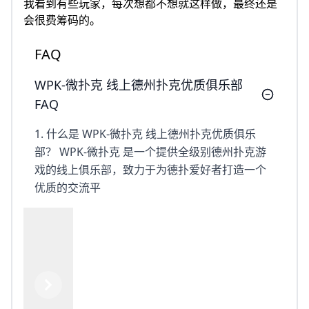
我看到有些玩家，每次想都不想就这样做，最终还是
会很费筹码的。
FAQ
WPK-微扑克 线上德州扑克优质俱乐部
FAQ
1. 什么是 WPK-微扑克 线上德州扑克优质俱乐
部？ WPK-微扑克 是一个提供全级别德州扑克游
戏的线上俱乐部，致力于为德扑爱好者打造一个
优质的交流平
Previous
Next