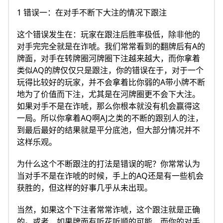
1 错误一：在对手不断下大注的情况下跟注
这个错误发生在：玩家在跟注后胜率极低，除非他的
对手完完全就是在诈唬。我们常常看到的翻牌后有A的
牌面，对手在转牌圈河牌圈下注越来越大，而你拿着
类似AQ的牌仅仅只是跟注，你的错误在于，对于一个
玩得比较好的玩家，并不会拿着比你弱的A带小牌不断
地为了价值而下注，尤其是在河牌圈更不会下大注。
如果对手不是在诈唬，那么你根本就没有机会赢得这
一局。所以你拿着AQ啊AJ之类的不断的跟别人的注，
到最后最好的结果就是平分底池，但大部分情况并不
这样乐观。
为什么这个不断跟注的打法是错误的呢？你常常认为
当对手不是在诈唬的时候，手上的AQ还是有一些机会
获胜的，但这样的好事几乎从未出现。
当然，如果这个下注者常常诈唬，这个跟注就是正确
的。或者，如果牌面有听花听顺的可能，而你的对手