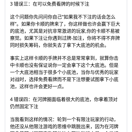
3 错误三：在可以免费看牌的时候下注
这个问题你先问问你自己“如果我不下注的话会怎么
样”。如果你卡顺的牌来了，你这样做也许会赢下巨大
的底池，尤其是对抗非常激进的玩家,你的卡顺不易被
察觉。如果下注让你遇到过牌-加注，你将不得不弃牌
同时损失筹码，你就失去了拿下大底池的机会。
事实上这样卡顺的手牌并不总是常常拿到，就算你击
中卡顺也没有保证说你一定会拿下这个大底池。但是
一个大底池相当于很多个小底池，当你与优秀的玩家
对战时，选择免费看牌而不是下注想要试图拿下小底
池，这样也许会更好一点。
4 错误四：在河牌圈面临着很大的底池，你拿着顶对
仍然固定下注
当我看到这样的情况：轮到一个有限注玩家的行动，
他还没从他限注游戏的思维中跳脱出来，因为在河牌