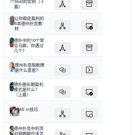
3bet的实例（下
篇）
让你稳定盈利的
6本德州扑克教
材
德扑中的10个常
见马脚，你遇过
几个？
德州扑克阻断牌
是什么意思？
德扑圈长期盈利
模式是什么？
（上篇）
All in技巧
德州扑克中的顶
对弱踢脚应该怎