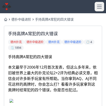
Ope
德扑中级进阶
手持高牌A常犯的四大错误
Home
手持高牌A常犯的四大错误
德州扑克
德扑中级进阶
德州扑克
德扑中级进阶
🕒 4
🗒️ 1894
手持高牌A常犯的四大错误
本文最早于2006年12月首次发表，但这么多年来，依
旧被世界上最大的扑克论坛2+2评为经典必读文章，相
信会对许多新手玩家有所帮助。当你拿到AQ、AJ不同
花这样的高牌时，你会怎么打？看看许多玩家拿到这
类牌时经常犯的四个错误，你是否也犯过。