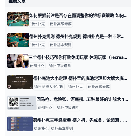
推薦文章
如何根据前注是否存在而调整你的锦标赛策略 如何根据前注是否存在而调整你的锦标赛策略你是否不管有无前注（ante）都在每个位置使用大致相同的范围做率先加注？如果你是这样，你在犯一个代价
德州扑克
德扑高级养成
德州扑克规则 德州扑克规则 德州扑克是一种非常流行的扑克牌游戏，通常在娱乐场和家庭聚会上都可以看到人们玩这个游戏。在德州扑克中，玩家需要竞争一副共同使用的牌
德州扑克
德扑基本规则
三个德扑技巧帮你打败休闲玩家 休闲玩家（recreational player）是德州扑克的动力之源。若没有他们，这种游戏很难存在，因为游戏将变成强悍的职业牌手之间的战争，
德州扑克
德扑中级进阶
德扑底池大小定理 德扑里的底池定理即大牌大底池，大牌下大注，下面就跟大家讲解下底池定理的详细介绍与玩法！ 一般来说，应该强牌下注，中等牌过牌，弱牌弃牌或者诈唬。
德扑底池大小定理
德州扑克
德扑高级养成
回马枪、危险张、河底捞…五种最好的诈唬术 1回马枪（Check-Raise）这种手法在你不占位置优势的情况下尤其适用。举个德扑圈例子而言，如果算上你，共有2-3个玩家看到翻牌，所有人
德州扑克
德扑中级进阶
德州扑克三字经宝典 德之初，先戒贪，论起源，美国算；手中牌，共两张，桌子上，则五张；七选五，比大小。若最大，数皇家，同花顺，排第二；中四条，排老三，葫芦哇，它第
德州扑克
德扑基本规则