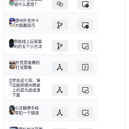
是什么意思？
德州扑克中十
大稳赢技巧
帮助线上玩家盈
利的五个小方法
扑克赏金赛的
打法策略
学会这七招，保
证能把德州牌桌
上的菜鸟虐成渣
下篇
小注额牌手经
常犯一个错误