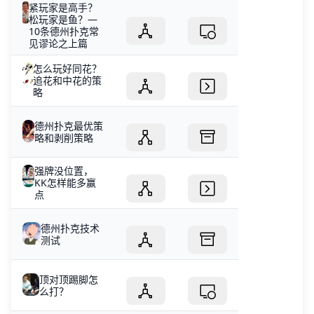
紧玩家是高手？
松玩家是鱼？—
10条德州扑克常
见谬论之上篇
怎么玩好同花？
追花和中花的策
略
德州扑克最优策
略和剥削策略
强牌没位置，
KK怎样能多赢
点
德州扑克技术
测试
顶对顶踢脚怎
么打？