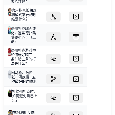
怎么计算？
德州扑克长期盈
利模式需要的思
维是什么？
德州扑克牌面变
化，这些德扑陷
阱要小心！（上
篇）
德州扑克游戏中
如何玩好暗三
条？暗三条的打
法是什么？
回马枪、危险
张、河底捞…五
种最好的诈唬术
打德州扑克时，
如何避免自己上
头？
充分利用反向