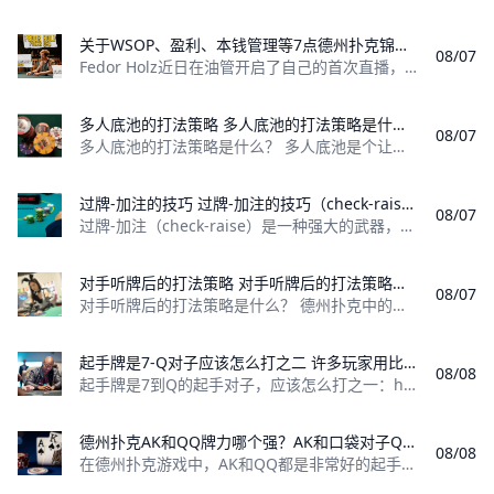
关于WSOP、盈利、本钱管理等7点德州扑克锦囊，Fedor Holz在首次直播中大方公开 关于WSOP、盈利、本钱管理等7点德州扑克锦囊，Fedor Holz在首次直播中大方公开
08/07
Fedor Holz近日在油管开启了自己的首次直播，回答了很多粉丝们的提问，下面我们一起看看他都回答了什么问题吧。 01 听过最好的扑克建议是？ 其实我非常感
多人底池的打法策略 多人底池的打法策略是什么？
08/07
多人底池的打法策略是什么？ 多人底池是个让人很头疼的局面，原因很简单。底池里有更多的人意味着需要考虑更多的变量，而且底池容易迅速膨胀。 但是如果
过牌-加注的技巧 过牌-加注的技巧（check-raise）是一种强大的武器，下文将从三个方面来讲述过牌-加注的技巧。
08/07
过牌-加注（check-raise）是一种强大的武器，下文将从三个方面来讲述过牌-加注的技巧。 1避免用纯诈唬牌过牌-加注首先，也许也是最重要
对手听牌后的打法策略 对手听牌后的打法策略是什么？
08/07
对手听牌后的打法策略是什么？ 德州扑克中的一个最讨厌的事情就是——发牌完成了一手听牌，而你没有拿到那个听牌。这篇短文提供的建议将帮你使这种体验
起手牌是7-Q对子应该怎么打之二 许多玩家用比较弱的，像8-8的牌
08/08
起手牌是7到Q的起手对子，应该怎么打之一：https://www.moshike.com/a/581.html 3 翻牌前，何时应该用中对子跟注
德州扑克AK和QQ牌力哪个强？AK和口袋对子Q胜率哪个高？ 德州扑克AK和QQ牌力哪个强？胜率哪个高？
08/08
在德州扑克游戏中，AK和QQ都是非常好的起手牌，激进的玩家拿到AK或者QQ在翻牌前甚至会选择直接ALL IN。 如果一个牌局中，有人手持底牌AK