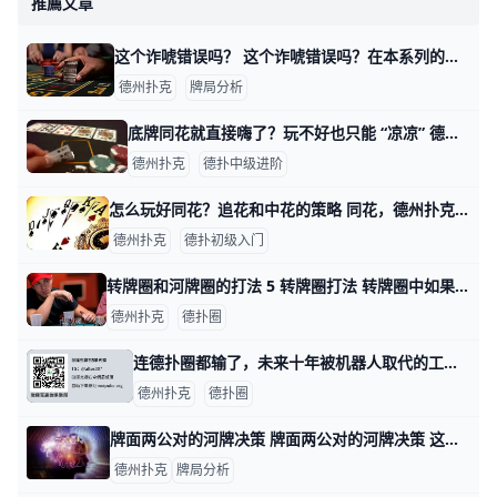
推薦文章
这个诈唬错误吗？ 这个诈唬错误吗？在本系列的第一篇，常规桌高手Fried Meulder拿着Q♥ 7♥，只有一个破灭的同花听牌。但他用两个巨大的超额下注迫使对手弃
德州扑克
牌局分析
底牌同花就直接嗨了？玩不好也只能 “凉凉” 德州扑克策略 很多玩家在遇到自己底牌是两张同花色（suited）时，没有想好下注理由就盲目下注。不会考虑转牌、河牌发出什么样的牌分别该怎么行动，更没有深度
德州扑克
德扑中级进阶
怎么玩好同花？追花和中花的策略 同花，德州扑克中较强的一手牌。作为初学者，我们应该怎样玩这手牌，才能最大地利用它的价值？不知道答案？那看看下面这些话吧！ 德州扑克中，同花仅次
德州扑克
德扑初级入门
转牌圈和河牌圈的打法 5 转牌圈打法 转牌圈中如果牌桌上没有大牌，那就继续下注。如果有一张大牌和只有一名对手时，你相信他的底牌也应该还没凑成什么，那么便下注，并看看河
德州扑克
德扑圈
连德扑圈都输了，未来十年被机器人取代的工作有哪些？ 集团业务涵盖财富管理、资产管理、全球开放产品平台、互联网金融四大板块，产品范围覆盖私募股权投资基金、私募证券投资基金、私募房地产基金、公募基
德州扑克
德扑圈
牌面两公对的河牌决策 牌面两公对的河牌决策 这是我最近在pokerstars的zoom房间打的一手牌。 六人桌，前面的人弃牌。BTN下注3BB，我在SB，手牌Ad Js
德州扑克
牌局分析