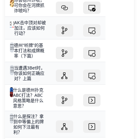
可你会在河牌抓
诈唬吗？
AK击中顶对却被
加注，应该如何
行动？
德州“听牌”的基
本打法和成牌概
率（下篇）
当遭遇3Bet时，
你该如何正确应
对？上篇
什么是德州扑克
ABC打法？ABC
风格策略是什么
意思？
什么是探注？拿
到中等偏上的牌
如何下注最有
利？