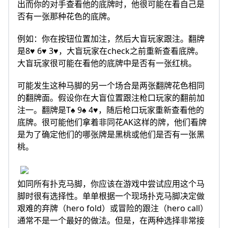
出而你的对手查看他的底牌时，他很可能在看自己是
否有一张那种花色的底牌。
例如：你在按钮位置加注，然后大盲玩家跟注。翻牌
是8♥ 6♥ 3♥，大盲玩家在check之前重新查看底牌。
大盲玩家很可能在看他的底牌中是否有一张红桃。
可能发生这种马脚的另一个场合是两张翻牌花色相同
的翻牌面。假设你在大盲位置跟注枪口玩家的翻前加
注一。翻牌是T♠ 9♠ 4♥，随后枪口玩家重新查看他的
底牌。很可能他们拿着非同花AK这样的牌，他们看牌
是为了确定他们的哪张牌是黑桃或他们是否有一张黑
桃。
如同所有扑克马脚，你应该在游戏中尝试应用这个马
脚时很有选择性。单单根据一个现场扑克马脚决定做
艰难的弃牌（hero fold）或冒险的跟注（hero call）
通常不是一个最好的做法。但是，在两种选择非常接