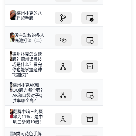
德州扑克的八
档起手牌
没主动权的多人
底池打法（二）
德州扑克怎么读
牌？德州读牌技
巧是什么？看完
你也能掌握这种
“超能力”
德州扑克AK和
QQ牌力哪个强？
AK和口袋对子Q
胜率哪个高？
翻牌中暗三的概
率为11%，是中
明三条的10倍！
6类同花色手牌