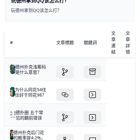
玩德州拿到QQ该怎么打？
玩德州拿到QQ该怎么打？
文
文
章
章
#
文章標題
關鍵詞
連
詳
結
情
德州扑克浅筹码
是什么意思？
为什么同花54往
往好于同花98？
德扑圈 五个常
见的翻前错误
德州扑克后门花
的概率就4.2%，