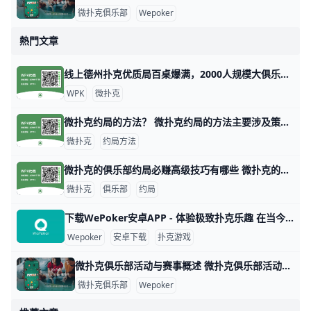
微扑克俱乐部
Wepoker
熱門文章
线上德州扑克优质局百桌爆满，2000人规模大俱乐部！ 1. 什么是《微扑克》wepoker俱乐部？ 《微扑克》wepoker俱乐部是一个规模达2000人的线上德州扑克俱乐部，提供优质的游戏体验。 2. WP
WPK
微扑克
微扑克约局的方法？ 微扑克约局的方法主要涉及策略、数据分析和心理战等多个方面。以下是一些关键的技巧和策略，帮助玩家在微扑克中取得更好的成绩。 微扑克的基本原理 微扑
微扑克
约局方法
微扑克的俱乐部约局必赚高级技巧有哪些 微扑克的俱乐部约局必赚高级技巧有哪些，玩微扑克俱乐部人一定要知道的高级技巧主要集中在策略、心理战和对手分析等方面。以下是一些有效的高级技巧，
微扑克
俱乐部
约局
下载WePoker安卓APP - 体验极致扑克乐趣 在当今的手机游戏市场中，WePoker以其丰富的扑克游戏玩法和优质的用户体验而备受欢迎。本文将为您详细介绍如何安全、便捷地下载WePoker
Wepoker
安卓下载
扑克游戏
微扑克俱乐部活动与赛事概述 微扑克俱乐部活动与赛事概述 微扑克俱乐部（Wepoker）是一个专注于扑克游戏的在线平台，致力于为会员提供丰富多样的活动和赛事。这些活动不仅包
微扑克俱乐部
Wepoker