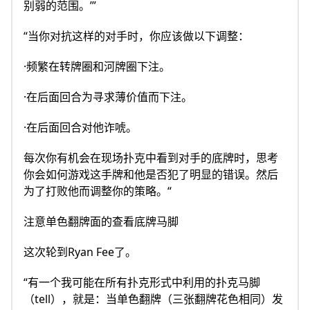
别弱的范围。’”
“当你对抗这样的对手时，你应该做以下调整：
·频繁在转牌圈和河牌圈下注。
·在后面回合为寻求薄价值而下注。
·在后面回合对他诈唬。
每次你有机会在现场扑克中看到对手的底牌时，思考
你会如何游戏这手牌和他是否犯了明显的错误。然后
为了打败他而调整你的策略。“
注意单色翻牌面的查看底牌马脚
这次轮到Ryan Fee了。
“有一个我可能在所有扑克形式中利用的扑克马脚
（tell），就是：当单色翻牌（三张翻牌花色相同）发