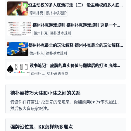
没主动权的多人底池打法（二） 没主动权的多人底池打法（二） 没主动权的多人底池怎么玩（一）：https://www.moshike.com/a/2762.html 再加注底池
德州扑克
德扑中级进阶
德州扑克游戏规则 德州扑克游戏规则 这是一个关于信息的游戏，开始时，你只能凭自己的手牌信息和公共牌信息判断，渐渐的，你会知道更多的公共信息，以及根据对手下注你判
德州扑克
德扑基本规则
德州扑克最全的玩法解释 德州扑克最全的玩法解释 本文读完需要3分钟 速读仅需2分钟 德州扑克采用52张扑克牌（除去两张王牌）,游戏玩家人数限制在2~9人。在牌局开始时,荷
德州扑克
德扑基本规则
读书笔记：底牌的真实价值与翻牌后的打法 底牌的强度分为3类： 1.超强价值：为了价值去加注而且愿意翻牌前全压的牌。比如AA、KK以及在激进游戏下的AK和QQ。 2.中等价值：这种牌很强
德州扑克
德扑高级养成
德扑圈技巧大注和小注之间的关系
假设你在打盲注1/2美元的常规局。你翻前用8♥ 7♥率先加注，
然后被大盲玩家跟注。
强牌没位置，KK怎样能多赢点