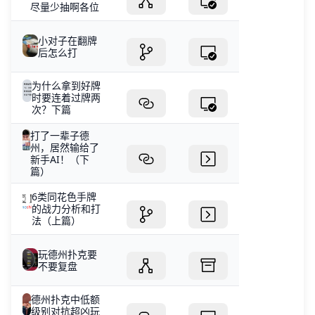
尽量少抽啊各位
小对子在翻牌
后怎么打
为什么拿到好牌
时要连着过牌两
次？下篇
打了一辈子德
州，居然输给了
新手AI！（下
篇）
6类同花色手牌
的战力分析和打
法（上篇）
玩德州扑克要
不要复盘
德州扑克中低额
级别对抗超凶玩