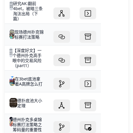
研究AK:翻前
4bet，被暗三条
淘汰出局（下
篇）
现场德州扑克锦
标赛打法策略
【深度好文】一
个德州扑克高手
眼中的交易风险
（part1）
在3bet底池拿
着A高牌怎么打
德扑底池大小
定理
德州扑克多桌锦
标赛打法策略之
筹码量的重要性