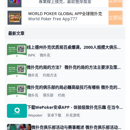
立即玩
專業線上撲克，贏取豐厚獎金
WORLD POKER GLOBAL APP全球微扑克
立即玩
World Poker Free App777
最新文章
线上德州扑克优质局百桌爆满，2000人规模大俱乐部！ 1. 什么是《微扑克》wepoker俱乐部？ 《微扑克》wepoker俱乐部是一个规模达2000人的线上德州扑克俱乐部，提供优质的游戏体验。 2. WP
WPK
微扑克
微扑克约局的方法？ 微扑克约局的方法主要涉及策略、数据分析和心理战等多个方面。以下是一些关键的技巧和策略，帮助玩家在微扑克中取得更好的成绩。 微扑克的基本原理 微扑
微扑克
约局方法
微扑克的俱乐部约局必赚高级技巧有哪些 微扑克的俱乐部约局必赚高级技巧有哪些，玩微扑克俱乐部人一定要知道的高级技巧主要集中在策略、心理战和对手分析等方面。以下是一些有效的高级技巧，
微扑克
俱乐部
约局
下载WePoker安卓APP - 体验极致扑克乐趣 在当今的手机游戏市场中，WePoker以其丰富的扑克游戏玩法和优质的用户体验而备受欢迎。本文将为您详细介绍如何安全、便捷地下载WePoker
Wepoker
安卓下载
扑克游戏
微扑克俱乐部活动与赛事概述 微扑克俱乐部活动与赛事概述 微扑克俱乐部（Wepoker）是一个专注于扑克游戏的在线平台，致力于为会员提供丰富多样的活动和赛事。这些活动不仅包