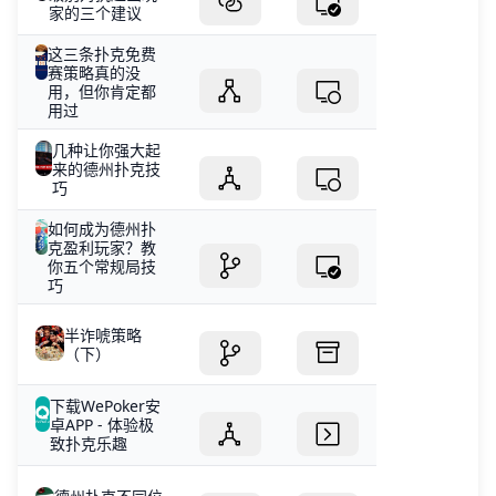
家的三个建议
这三条扑克免费
赛策略真的没
用，但你肯定都
用过
几种让你强大起
来的德州扑克技
巧
如何成为德州扑
克盈利玩家？教
你五个常规局技
巧
半诈唬策略
（下）
下载WePoker安
卓APP - 体验极
致扑克乐趣