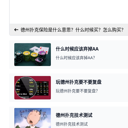
德州扑克保险是什么意思？什么时候买？怎么购买？
什么时候应该弃掉AA
什么时候应该弃掉AA？
玩德州扑克要不要复盘
玩德州扑克要不要复盘？
德州扑克技术测试
德州扑克技术测试