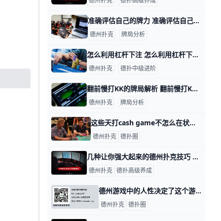
德州扑克
德扑高级养成
准确评估自己的牌力 准确评估自己的牌力 这手牌是一个知乎网友发私信问我的，下面引用他的原话： “线上现金桌！ 前位弃牌，我在中位 9cTd加注到3个bb，弃牌到小盲位，
德州扑克
牌局分析
怎么利用杠杆下注 怎么利用杠杆下注？ 对于杠杆下注（leveraged bet）的理解和使用将对你的锦标赛策略很有帮助。杠杆下注这个概念也适用于常规局（cash g
德州扑克
德扑中级进阶
翻前慢打KK的牌局解析 翻前慢打KK的牌局解析 在多人的底池，不管你玩得多么小心，都挡不住它唰唰唰地变大。 在下面这手牌中，我们会看到，当翻牌后好几个人在争一个底池时，
德州扑克
牌局分析
这些天打cash game不怎么在状态 很多玩家在小盲位置很喜欢用德扑游戏“再加注或者弃牌”的策略，我自己就是这样的玩家。平跟，特别是面对一个小加注的时候，通常只会让我们陷入一个没
德州扑克
德扑圈
几种让你强大起来的德州扑克技巧 几种让你强大起来的德州扑克技巧 打牌是一种饱含策略可能性，且策略性极强的游戏。这其中的策略可能性只会随着牌桌人数的增加而增大。因此，为了保持持
德州扑克
德扑高级养成
德州游戏中的人性决定了这个游戏的胜负 而人性决定了人都是利己的，主力宁可让那些有着错误理念的德扑玩法逆市交易者得到获利的机会，也必须要打击到趋势跟随交易者，因为在他们看来逆市交易
德州扑克
德扑圈