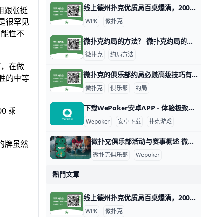
线上德州扑克优质局百桌爆满，2000人规模大俱乐部！ 1. 什么是《微扑克》wepoker俱乐部？ 《微扑克》wepoker俱乐部是一个规模达2000人的线上德州扑克俱乐部，提供优质的游戏体验。 2. WP
用跟张挺
也是很罕见
WPK
微扑克
可能性不
微扑克约局的方法？ 微扑克约局的方法主要涉及策略、数据分析和心理战等多个方面。以下是一些关键的技巧和策略，帮助玩家在微扑克中取得更好的成绩。 微扑克的基本原理 微扑
微扑克
约局方法
何，在做
微扑克的俱乐部约局必赚高级技巧有哪些 微扑克的俱乐部约局必赚高级技巧有哪些，玩微扑克俱乐部人一定要知道的高级技巧主要集中在策略、心理战和对手分析等方面。以下是一些有效的高级技巧，
胜的中等
微扑克
俱乐部
约局
下载WePoker安卓APP - 体验极致扑克乐趣 在当今的手机游戏市场中，WePoker以其丰富的扑克游戏玩法和优质的用户体验而备受欢迎。本文将为您详细介绍如何安全、便捷地下载WePoker
0 乘
Wepoker
安卓下载
扑克游戏
微扑克俱乐部活动与赛事概述 微扑克俱乐部活动与赛事概述 微扑克俱乐部（Wepoker）是一个专注于扑克游戏的在线平台，致力于为会员提供丰富多样的活动和赛事。这些活动不仅包
的牌虽然
微扑克俱乐部
Wepoker
熱門文章
线上德州扑克优质局百桌爆满，2000人规模大俱乐部！ 1. 什么是《微扑克》wepoker俱乐部？ 《微扑克》wepoker俱乐部是一个规模达2000人的线上德州扑克俱乐部，提供优质的游戏体验。 2. WP
WPK
微扑克