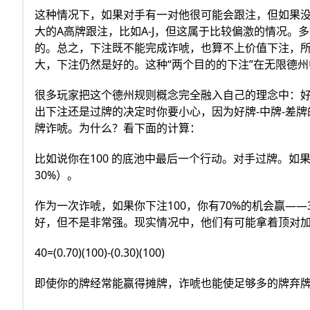
这种情况下，如果对手有一对他很可能会跟注，但如果没
大的A高牌跟注，比如A-J，但这属于比较偏激的情况。
的。总之，下注既不能完成诈唬，也算不上价值下注，
大，下注仍然是好的。这种“两个目的的下注”在无限德
很多玩家把这个德州规则概念完全融入自己的理念中：
出下注还是过牌的决定时你要小心，因为好牌-中牌-差
牌诈唬。为什么？看下面的计算：
比如说你在100 的底池中最后一个行动。对手过牌。如果
30%）。
作为一次诈唬，如果你下注100，你有70%的机会赢—
好，但不是非常强。现实情况中，他们有可能拿着顶对加
40=(0.70)(100)-(0.30)(100)
即使你的牌经常能赢得摊牌，诈唬也能使足够多的牌弃