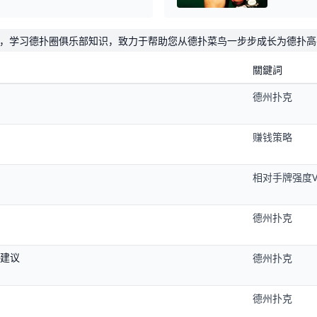
，学习德扑圈俱乐部知识，致力于帮助您从德扑菜鸟一步步成长为德扑高
關鍵詞
德州扑克
赚钱策略
相对手牌强度
德州扑克
建议
德州扑克
德州扑克