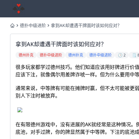
德扑中级进阶
拿到AK却遭遇干牌面时该如何应对？
Home
拿到AK却遭遇干牌面时该如何应对？
德州扑克
德扑中级进阶
德州扑克
德扑中级进阶
🕒 2
🗒️ 
很多玩家都学过德州技巧。他们知道应该用好牌进行价
应该下注，就像偶尔用差牌诈唬一样。但为什么要用中
通常来说，中等牌有可能在摊牌时赢，但不太可能被更
别人下注时被放弃。
在有限德州游戏中，没有进展的AK就经常是这种情况。例如，你
底池，对手过牌，你的牌显然属于中等牌。下注的底池成败