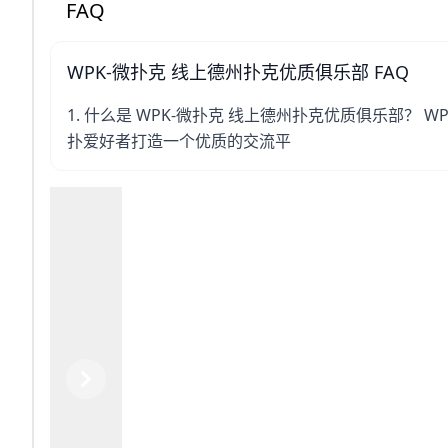
FAQ
WPK-微扑克 线上德州扑克优质俱乐部 FAQ
1. 什么是 WPK-微扑克 线上德州扑克优质俱乐部？
扑爱好者打造一个优质的交流平
Previous
Next