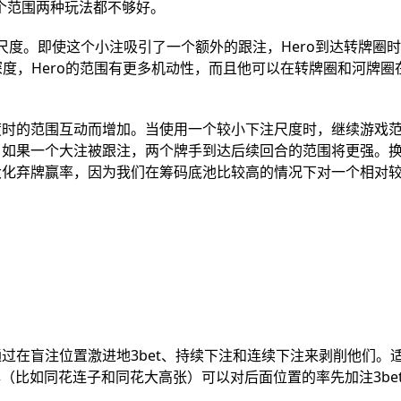
整个范围两种玩法都不够好。
注尺度。即使这个小注吸引了一个额外的跟注，Hero到达转牌圈
码深度，Hero的范围有更多机动性，而且他可以在转牌圈和河牌圈
度时的范围互动而增加。当使用一个较小下注尺度时，继续游戏
，如果一个大注被跟注，两个牌手到达后续回合的范围将更强。
大化弃牌赢率，因为我们在筹码底池比较高的情况下对一个相对
过在盲注位置激进地3bet、持续下注和连续下注来剥削他们。
牌（比如同花连子和同花大高张）可以对后面位置的率先加注3be