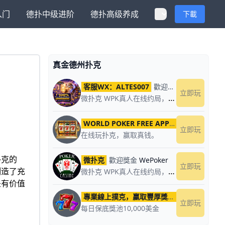
入门
德扑中级进阶
德扑高级养成
下載
真金德州扑克
客服WX：ALTES007
歡迎獎金
WePoker
立即玩
微扑克 WPK真人在线约局，wepoker德州约局，加微信客服上下分，领WPK钻石。
WORLD POKER FREE APP777
歡迎獎金
Wo
立即玩
在线玩扑克，赢取真钱。
扑克的
微扑克
歡迎獎金
WePoker
立即玩
微扑克 WPK真人在线约局，领WPK钻石。
制造了充
是有价值
專業線上撲克，贏取豐厚獎金
歡迎獎金
首儲
立即玩
每日保底獎池10,000美金