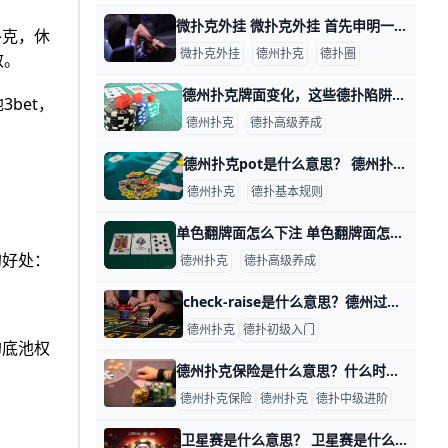
微扑克外挂 微扑克外挂 首先申明一下，本站卖的微扑克外挂是真实有效的（但不支持苹果手机，支持安卓和win系统电脑），具体详情请查看：https://www
扑克，休
微扑克外挂
德州扑克
德扑圈
效。
德州扑克牌面变化，这些德扑陷阱要小心！（上篇） 德州扑克牌面变化，这些德扑陷阱要小心！（上篇） 公共牌面是真人德扑最重要的一个信息来源。虽然在摊牌之前对手的底牌仍然是隐藏的，但公共牌从落到桌
bet，
德州扑克
德扑高级养成
德州扑克pot是什么意思？ 德州扑克pot是什么意思？ Pot，英文直译为“锅”、“容器”，而Pot在德州扑克游戏中的意思则为“底池”，如Pot-Limit，意为：允许加
德州扑克
德扑基本规则
单色翻牌面怎么下注 单色翻牌面怎么下注 如果你看到标题觉得“这听起来很落后”，做好准备，因为我们即将戳穿一个最大的扑克神话。 无限德州扑克中最易玩错的翻牌面就是所有
的好处：
德州扑克
德扑高级养成
check-raise是什么意思？德州过牌加注的打法 check-raise是什么意思？德州过牌加注的打法 有些德扑玩家在牌桌上不时会遭到对手的猛烈攻击，不禁会怀疑自己是不是表现得太弱了，才使得对
德州扑克
德扑初级入门
的底池权
德州扑克保险是什么意思？什么时候买？怎么购买？ 德州扑克保险是什么意思？什么时候买？怎么购买？ 一、德扑中保险的规则是什么？ 1、当玩家都Allin之后开始购买保险（ABC三名玩家在局，A短码
德州扑克保险
德州扑克
德扑中级进阶
卫星赛是什么意思？ 卫星赛是什么意思？ 卫星赛，英文名称：satellite，属于一种锦标赛类型，卫星赛的参赛者能赢得买入或加入更高级别的锦标赛。如果一个玩家不想