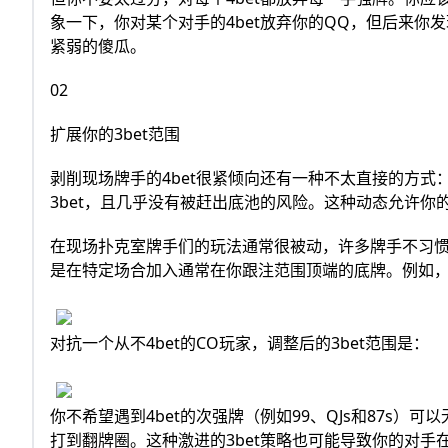
象一下，你对某个对手的4bet放弃你的QQ，但后来你
紧弱的傻瓜。
02
扩展你的3bet范围
剥削现场牌手的4bet很紧倾向还有一种不太直接的方式：频
3bet，且几乎没有被赶出底池的风险。这种动态允许你的
在现场扑克室牌手们的玩法通常很被动，许多牌手不习惯对
是在特定场合加入通常在你跟注范围顶端的底牌。例如，你
对抗一个从不4bet的CO玩家，调整后的3bet范围是：
你不希望遇到4bet的次强牌（例如99、QJs和87s）
打到翻牌圈。这种激进的3bet策略也可能导致你的对