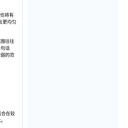
时也将有
在更均匀
范围往往
换句话
较弱的范
适合在较
t。