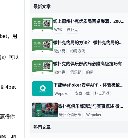
最新文章
线上德州扑克优质局百桌爆满，2000人规模大俱乐部！ 1. 什么是《微扑克》wepoker俱乐部？ 《微扑克》wepoker俱乐部是一个规模达2000人的线上德州扑克俱乐部，提供优质的游戏体验。 2. WP
WPK
微扑克
et，用
微扑克约局的方法？ 微扑克约局的方法主要涉及策略、数据分析和心理战等多个方面。以下是一些关键的技巧和策略，帮助玩家在微扑克中取得更好的成绩。 微扑克的基本原理 微扑
微扑克
约局方法
Qs）可以
微扑克的俱乐部约局必赚高级技巧有哪些 微扑克的俱乐部约局必赚高级技巧有哪些，玩微扑克俱乐部人一定要知道的高级技巧主要集中在策略、心理战和对手分析等方面。以下是一些有效的高级技巧，
。
微扑克
俱乐部
约局
下载WePoker安卓APP - 体验极致扑克乐趣 在当今的手机游戏市场中，WePoker以其丰富的扑克游戏玩法和优质的用户体验而备受欢迎。本文将为您详细介绍如何安全、便捷地下载WePoker
4bet
Wepoker
安卓下载
扑克游戏
微扑克俱乐部活动与赛事概述 微扑克俱乐部活动与赛事概述 微扑克俱乐部（Wepoker）是一个专注于扑克游戏的在线平台，致力于为会员提供丰富多样的活动和赛事。这些活动不仅包
微扑克俱乐部
Wepoker
时赢得你
熱門文章
策略。想