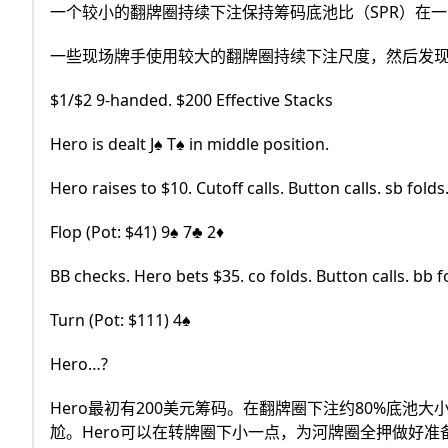
一个较小的翻牌圈持续下注保持筹码底池比（SPR）在
一些现场牌手使用较大的翻牌圈持续下注尺度，然后发
$1/$2 9-handed. $200 Effective Stacks
Hero is dealt J♠ T♠ in middle position.
Hero raises to $10. Cutoff calls. Button calls. sb folds.
Flop (Pot: $41) 9♠ 7♣ 2♦
BB checks. Hero bets $35. co folds. Button calls. bb f
Turn (Pot: $111) 4♠
Hero…?
Hero最初有200美元筹码。在翻牌圈下注约80%底池大
尬。Hero可以在转牌圈下小一点，为河牌圈全押做好