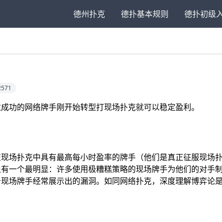
德州扑克
德扑基本规则
德扑初级
2571
数成功的网络牌手刚开始转型打现场扑克就可以稳定盈利。
在现场扑克中具有最高每小时盈率的牌手（他们是真正征服现场
但有一个最明显：许多使用极糟糕策略的现场牌手为他们的对手
击现场牌手经常展示出的漏洞。如同网络扑克，深度理解博弈论