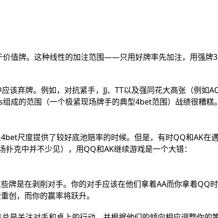
向于价值牌。这种线性的加注范围——只用好牌率先加注，用强牌3b
应该弃牌。例如，对抗紧手，JJ、TT以及强同花大高张（例如A
s组成的范围（一个极紧现场牌手的典型4bet范围）战绩很糟糕
4bet尺度提供了较好底池赔率的时候。但是，有时QQ和AK在遇到
现场扑克中并不少见），用QQ和AK继续游戏是一个大错：
些牌是在剥削对手。你的对手应该在他们拿着AA而你拿着QQ
受重创，而你的赢率将跃升。
应该总是关注对手和桌上的行动，并根据他们的倾向相应调整你的