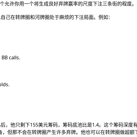
一个允许你用一个将生成良好弃牌赢率的尺度下注三条街的程度。
现自己在转牌圈和河牌圈处于麻烦的下注局面。例如：
 BB calls.
olds.
小后，他只剩下155美元筹码，筹码底池比是1.4。这个筹码深度
准备，但那不会在转牌圈产生许多弃牌。他也可以在转牌圈做超额