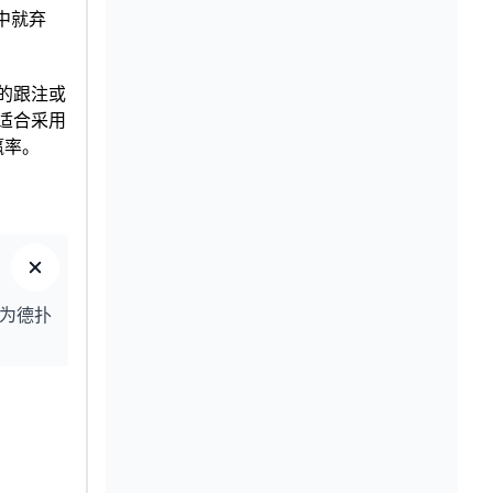
中就弃
的跟注或
适合采用
赢率。
于为德扑