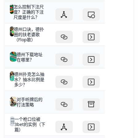
怎么控制下注尺
度？正确的下注
尺度是什么？
德州口诀，德扑
圈的扶老婆歌
（Flop歌）
德州下载地址
在哪里？
德州扑克怎么抽
水？抽水比例是
多少？
对手听牌后的
打法策略
一个枪口位被
3bet的实例（下
篇）