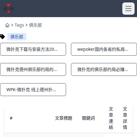
Ope
Tags
俱乐部
Home
俱乐部
微扑克下载与安装方法2024最新版
wepoker国内各省约私局的时间表，支持台湾、香港、澳门
Notifications
Notifications
微扑克德州俱乐部约局的大小
微扑克的俱乐部约局必赚高级技巧有哪些
Notifications
Notifications
WPK-微扑克 线上德州扑克优质俱乐部 FAQ
Notifications
文
文
章
章
#
文章標題
關鍵詞
連
詳
結
情