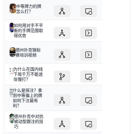
中等牌力的牌
怎么打？
如何用对手不平
衡的手牌范围取
得优势
德州扑克锦标
赛培训视频
为什么在国内线
下局千万不能迷
信慢打？
什么是探注？拿
到中等偏上的牌
如何下注最有
利？
德州扑克中对抗
被动型跟注的技
巧