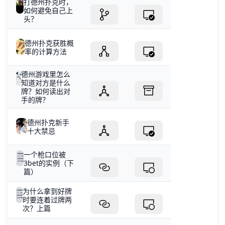
打德州扑克时，
如何避免自己上
头？
德州扑克获胜概
率的计算方法
德州游戏里怎么
知道对方是什么
牌？如何读出对
手的牌？
德州扑克新手
十大禁忌
一个枪口位被
3bet的实例（下
篇）
为什么拿到好牌
时要连着过牌两
次？上篇