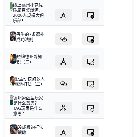
线上德州扑克优
质局百桌爆满，
2000人规模大俱
乐部！
丹牛的7条德扑
成功法则
短牌德州冷知
识（二）
没主动权的多人
底池打法（二）
德州紧凶型玩家
是什么意思？
TAG玩家是什么
意思？
没成牌的打法
策略