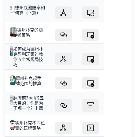
德州底池赔率如
何算（下篇）
德州扑克的赚
钱策略
如何成为德州扑
克盈利玩家？教
你五个常规局技
巧
德州扑克起手
牌范围的推算
翻牌前3bet的五
大目的，你是为
了哪一个？上篇
德州扑克不同位
置的玩牌策略