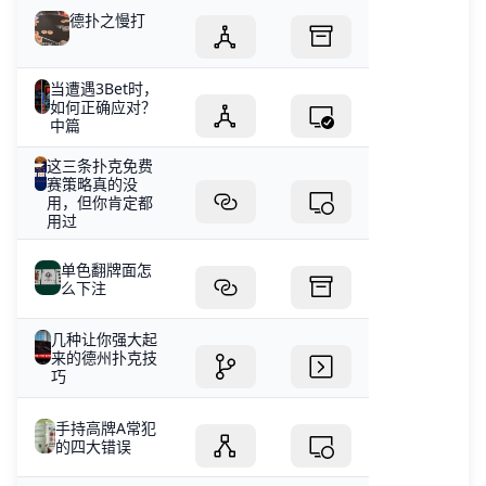
德扑之慢打
当遭遇3Bet时，
如何正确应对？
中篇
这三条扑克免费
赛策略真的没
用，但你肯定都
用过
单色翻牌面怎
么下注
几种让你强大起
来的德州扑克技
巧
手持高牌A常犯
的四大错误