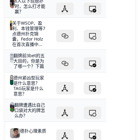
6人以下玩德扑
时，怎么打才能
赢？
关于WSOP、盈
利、本钱管理等7
点德州扑克锦
囊，Fedor Holz
在首次直播中...
翻牌前3bet的五
大目的，你是为
了哪一个？下篇
德州紧凶型玩家
是什么意思？
TAG玩家是什么
意思？
翻牌遭遇比自己
口袋对大的牌怎
么办？
德扑心理素质