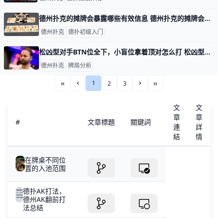
德州扑克的摊牌会暴露哪些有效信息 德州扑克的摊牌会暴露哪些有效信息？ 当在德州扑克中打到摊牌时，有人只会收集筹码，而有人却能从摊出的牌中收集到信息。 假设这是$1/$2无限注德州
德州扑克
德扑初级入门
松凶型对手BTN位全下，小盲位拿着顶对怎么打 松凶型对手BTN位全下，小盲位拿着顶对怎么打 这一手牌来自最新一集主题为“流鼻血”（The Nosebleeds）的《深夜扑克》（Poker After D
德州扑克
牌局分析
1
2
3
««
«
»
»»
文
文
章
章
#
文章標題
關鍵詞
連
詳
結
情
在牌桌不同位
置的入池范围
德扑AK打法，
德州AK翻前打
法总结