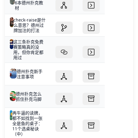
6本德州扑克教
材
check-raise是什
么意思？德州过
牌加注的打法
这三条扑克免费
赛策略真的没
用，但你肯定都
用过
德州扑克新手
注意事项
德州扑克怎么
抓住扑克马脚
再牛逼的读牌，
都不如找到一张
全是鱼的桌子：
11个选桌秘诀
（中）