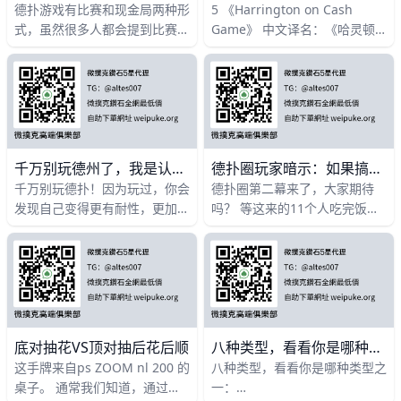
德扑游戏有比赛和现金局两种形
5 《Harrington on Cash
式，虽然很多人都会提到比赛和
Game》 中文译名：《哈灵顿
现金是两种不同的策略，归结到
在现金桌》作者：Dan
底两者本质都是一致的。如果能
HarringtonBill Robertie 共2册
够合并来说的话，现金局可以看
丹哈灵顿一如既往地将现金桌上
的理念娓娓道来，比如“强
千万别玩德州了，我是认真的！
德扑圈玩家暗示：如果搞，请深搞，不要只打一点点，不差钱！
千万别玩德扑！因为玩过，你会
德扑圈第二幕来了，大家期待
发现自己变得更有耐性，更加懂
吗？ 等这来的11个人吃完饭，
得好事情会发生在愿意等待的人
小李也在网上买了德扑圈桌子，
身上！ 千万别玩德扑！因为玩
一共花了2000元，平均分摊到
过，你会发现德扑就是圈层娱乐
每人也就20元一个，所以没什
的
底对抽花VS顶对抽后花后顺
八种类型，看看你是哪种类型之二
这手牌来自ps ZOOM nl 200 的
八种类型，看看你是哪种类型之
桌子。 通常我们知道，通过复
一：