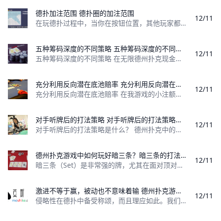
德扑加注范围 德扑圈的加注范围
12/11
在玩德扑过程中，当你在按钮位置，其他玩家都弃牌，你该如何游戏呢？ 如图为按钮位置率先加注范围，蓝色区域表示可以加注，手牌后小写的，代表同花色，
五种筹码深度的不同策略 五种筹码深度的不同策略是什么？
12/11
五种筹码深度的不同策略 在无限德州扑克现金局中，常常提到筹码深度一词。简单来说，筹码深度就是你面前有多少筹码。为了方便，在一手牌的进程中往往使
充分利用反向潜在底池赔率 充分利用反向潜在底池赔率
12/11
充分利用反向潜在底池赔率 在我游戏的小注额级别，绝大多数牌手都玩得松而被动，而不是松而激进。因为这种牌局满是休闲牌手，这种普遍玩得松的现象是可
对手听牌后的打法策略 对手听牌后的打法策略是什么？
12/11
对手听牌后的打法策略是什么？ 德州扑克中的一个最讨厌的事情就是——发牌完成了一手听牌，而你没有拿到那个听牌。这篇短文提供的建议将帮你使这种体验
德州扑克游戏中如何玩好暗三条？暗三条的打法是什么？ 德州扑克暗三条的打法是什么？
12/11
暗三条（Set）是非常强的牌，尤其在面对顶对、高对或两对这种成牌时。不过，面对听牌时，它们的表现会不如顶对或高对，因为放弃暗三会难得多。 想要
激进不等于赢，被动也不意味着输 德州扑克游戏中的激进不代表一定会赢，被动也不代表一定会输。
12/11
侵略性在德扑中备受称颂，而且理应如此。我们初入门时被教导的第一件事，是避免跛入和用太宽的范围跟注——两者都是被动玩法。因此，紧凶ABC玩法的