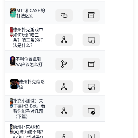
MTT和CASH的
打法区别
德州扑克游戏中
如何玩好暗三
条？暗三条的打
法是什么？
不利位置拿到
AA应该怎么打
德州扑克缩略
语
扑克小测试：关
于德州3-Bet，看
看你能答对几题
（下篇）
德州扑克AK和
QQ牌力哪个强？
AK和口袋对子Q