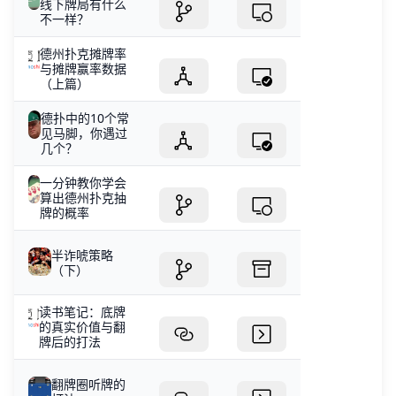
线下牌局有什么
不一样？
德州扑克摊牌率
与摊牌赢率数据
（上篇）
德扑中的10个常
见马脚，你遇过
几个？
一分钟教你学会
算出德州扑克抽
牌的概率
半诈唬策略
（下）
读书笔记：底牌
的真实价值与翻
牌后的打法
翻牌圈听牌的