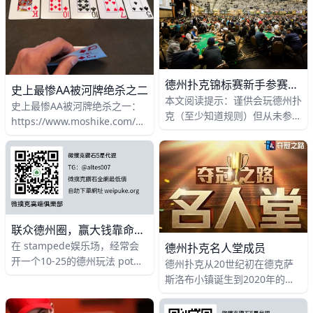
军头衔的玩家，目前为
漂
德州扑克锦标赛新手参赛指南
史上最惨AA被河牌绝杀之二
本文阅读提示：谨供会玩德州扑
史上最惨AA被河牌绝杀之一：
克（至少知道规则）但从未参加
https://www.moshike.com/a/501.html
过或很少参加德州扑克锦标赛
“我最初的目标是打算做生意，”
（无论是SNG单桌锦标赛或
Affleck
MTT多桌锦标赛）的朋友参
考，我
联众德州圈，赢大钱靠命，赢小钱靠勤
在 stampede娱乐场，经常会
德州扑克名人堂成员
开一个10-25的德州玩法 pot
德州扑克从20世纪初在德克萨
limit DC(Dealer’schoice),99%
斯洛布小镇诞生到2020年的现
的都是 omaha，这个
在，每年都会举行一次的
WSOP（世界扑克大赛），伴随