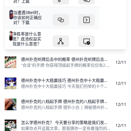
对？上篇
当遭遇3Bet时，
你该如何正确应
对？下篇
净胜率是什么意
思？底池权益实
现是什么意思？
德州扑克听牌后击中的概率 德州扑克听牌后击中的概率
12/11
“合适”的手牌 你获得顶级起手牌的概率仅仅有2.1%（J-J, Q-Q, K-K, A-A, A-Ks），因此你不能把所有的希望都寄托在这几手牌上面，单纯依靠这些牌会被
德州扑克中十大稳赢技巧 德州扑克中十大稳赢技巧是什么？今天我们列举的十个扑克策略，将使你成为利润更高也更有自信的牌手。
12/11
德州扑克中十大稳赢技巧 今天我们列举的十个扑克策略，将使你成为利润更高也更有自信的牌手。这些策略不会告诉你如何百战百胜，因为即使最优秀的牌手也
德州扑克的八档起手牌 德州扑克的八档起手牌是什么？
12/11
德州扑克的八档起手牌 德扑小白 | 揭秘德州扑克的八档起手牌 缺乏经验的新手其实并不会看牌，往往都比较胆大、不够谨慎，分析不透哪些牌才是真正的好牌。
怎么学德州扑克？ 今天要分享的策略是我们发现最有帮助的学习德州扑克的方法。
12/11
如果你点开这篇文章，那我猜你一定有着强烈的求知欲，这很好，我希望你学有所得。今天要分享的策略是我们发现最有帮助的学习方法。这原本是一个价值5