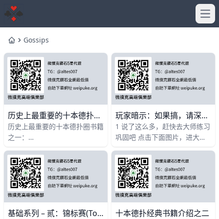
Ope
Gossips
Home
历史上最重要的十本德扑圈书籍之二
玩家暗示：如果搞，请深搞，不要只打一点点，不差钱！
历史上最重要的十本德扑圈书籍
1 说了这么多，赶快去大师练习
之一：
巩固吧 点击下面图片，进大师
https://www.moshike.com/a/428.html
AI训练 德州游戏到底为什么能
第五名 征服低级别限注扑克 作
疯狂流行于互联网圈，马化腾、
者： Lee Jon
胡彦斌、保剑锋等各路大佬名人
都
基础系列 – 贰：锦标赛(Tournament)和WSOP
十本德扑经典书籍介绍之二