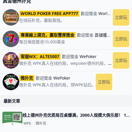
真金德州扑克
之深的厚度，供他们不停钻研下
子，所以我很喜欢参加业务的会
议，
WORLD POKER FREE APP777
歡迎獎金
World Poker Global App全球微扑克
立即玩
在线玩扑克，赢取真钱。
專業線上撲克，贏取豐厚獎金
歡迎獎金
首儲獲贈100%回饋
立即玩
每日保底獎池10,000美金
客服WX：ALTES007
歡迎獎金
WePoker
立即玩
微扑克 WPK真人在线约局，wepoker德州约局，加微信客服上下分，领WPK钻石。
微扑克
歡迎獎金
WePoker
立即玩
微扑克 WPK真人在线约局，领WPK钻石。
最新文章
线上德州扑克优质局百桌爆满，2000人规模大俱乐部！ 1. 什么是《微扑克》wepoker俱乐部？ 《微扑克》wepoker俱乐部是一个规模达2000人的线上德州扑克俱乐部，提供优质的游戏体验。 2. WP
WPK
微扑克