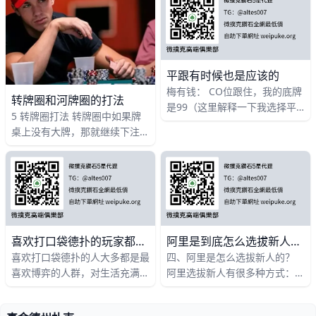
着德州扑克的发展，涌现出了许
多
平跟有时候也是应该的
梅有钱： CO位跟住，我的底牌
转牌圈和河牌圈的打法
是99（这里解释一下我选择平
5 转牌圈打法 转牌圈中如果牌
跟的理由是德扑规则，我在翻盘
桌上没有大牌，那就继续下注。
后第一个行动。如果中SET，可
如果有一张大牌和只有一名对手
以得到多些价值。如果不中，
时，你相信他的底牌也应该还没
凑成什么，那么便下注，并看看
河
喜欢打口袋德扑的玩家都非常有激情
阿里是到底怎么选拔新人的？
喜欢打口袋德扑的人大多都是最
四、阿里是怎么选拔新人的？
喜欢博弈的人群，对生活充满热
阿里选拔新人有很多种方式：
情，对他们来说，其它的游戏都
第一，多观察：因为开不同的德
太过简单，只有口袋德扑有如此
扑规则业务会议，会发现很多苗