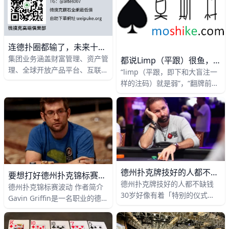
李开复在知乎上曾经是德扑话题
设计出来，使大众的系统无效化
下
连德扑圈都输了，未来十年被机器人取代的工作有哪些？
集团业务涵盖财富管理、资产管
都说limp（平跟）很鱼，那啥时候limp才对头？
理、全球开放产品平台、互联网
“limp（平跟，即下和大盲注一
金融四大板块，产品范围覆盖私
样的注码）就是弱”，“翻牌前不
募股权投资基金、私募证券投资
要limp”，“limp是很鱼的”…我
基金、私募房地产基金、公募基
们经常听到关于limp的不
德州扑克牌技好的人都不缺钱
要想打好德州扑克锦标赛，学会拥抱波动才能突破瓶颈
德州扑克牌技好的人都不缺钱
德州扑克锦标赛波动 作者简介
30岁好像有着「特别的仪式
Gavin Griffin是一名职业的德州
感」。我发现身边很多人都会在
扑克玩家，此外，他也是第一位
人生30岁这一年做出一些“重大
同时获得WSOP、WPT和EPT冠
决定”。比如，有的人选择继续