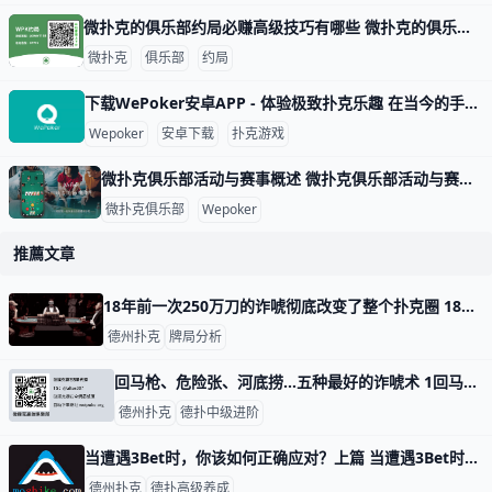
微扑克的俱乐部约局必赚高级技巧有哪些 微扑克的俱乐部约局必赚高级技巧有哪些，玩微扑克俱乐部人一定要知道的高级技巧主要集中在策略、心理战和对手分析等方面。以下是一些有效的高级技巧，
微扑克
俱乐部
约局
下载WePoker安卓APP - 体验极致扑克乐趣 在当今的手机游戏市场中，WePoker以其丰富的扑克游戏玩法和优质的用户体验而备受欢迎。本文将为您详细介绍如何安全、便捷地下载WePoker
Wepoker
安卓下载
扑克游戏
微扑克俱乐部活动与赛事概述 微扑克俱乐部活动与赛事概述 微扑克俱乐部（Wepoker）是一个专注于扑克游戏的在线平台，致力于为会员提供丰富多样的活动和赛事。这些活动不仅包
微扑克俱乐部
Wepoker
推薦文章
​18年前一次250万刀的诈唬彻底改变了整个扑克圈 18年前一次250万刀的诈唬彻底改变了整个扑克圈 2003年WSOP主赛单挑，离250万美元头奖及金手链仅一步之遥。 对决双方，一位是西装革履、
德州扑克
牌局分析
回马枪、危险张、河底捞…五种最好的诈唬术 1回马枪（Check-Raise）这种手法在你不占位置优势的情况下尤其适用。举个德扑圈例子而言，如果算上你，共有2-3个玩家看到翻牌，所有人
德州扑克
德扑中级进阶
当遭遇3Bet时，你该如何正确应对？上篇 当遭遇3Bet时，你该如何正确应对？ 最近几年，德扑圈玩家们的行动开始越来越激进。在牌桌上，你时常能看到更多翻牌前的3Bet（指第三次下注，可
德州扑克
德扑高级养成