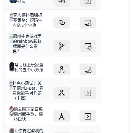
打法
真人德扑圈锦标
赛策略：短码生
存的5个宝典
德州扑克游戏里
的rainbow彩虹
牌面是什么意
思？
帮助线上玩家盈
利的五个小方法
扑克小测试：关
于德州3-Bet，看
看你能答对几题
（上篇）
德友圈玩家自编
德州起手歌，德
扑口诀
让你稳定盈利的