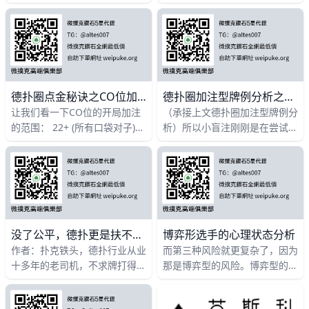
习牌谱，复盘才是真正提高自己
https://www.moshike.com/a/46
德扑水平的最佳方式。大家可以
6状态型Tilt也许是因为你睡眠
培养自己复盘，复读牌谱的良好
不足，白
习惯。 来
德扑圈点金秘诀之CO位加注的范围
德扑圈加注型牌例分析之牌型可能性总结
让我们看一下CO位的开局加注
（承接上文德扑圈加注型牌例分
的范围： 22+ (所有口袋对子)
析）所以小盲注刚刚是在尝试赢
A5s+ A9o+ 65s+ JTo+ QTo+
走彩池，但是牌手C却是真正的
KTo/K9s T8s+ (卡张同花连牌)
有兴趣。因为他在相对靠前的位
Q9s+ (卡两张同花连牌) 大概占
置跟注，我们需要想想他手里的
到所有牌型的23%。 CO的主要
没了公平，德扑更是扶不起的阿斗
博弈形选手的心理状态分析
作者：扑克铁头，德扑行业从业
而第三种风险就更复杂了，因为
十多年的老司机，不求牌打得最
那是博弈型的风险。博弈型的风
好，但求文章写得最骚。今天，
险是你的对手盘，针对你或大众
讲一下这个行业公平性的问题
的交易模式或行为模式，而专门