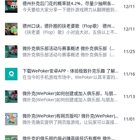
德州扑克后门花的概率就4.2%，尽量少抽啊各位 后门花的概率是多少
12/11
今天要给大家分享一下德扑游戏牌力从翻牌圈到河牌圈提高的概率。 注意：转牌和河牌是结合在一起的。 翻牌同花听牌到河牌中花 比如你手持3♥8♥，翻牌K
德州口诀，德扑圈的扶老婆歌（Flop歌） 德州口诀，德扑圈的扶老婆歌（Flop歌）
12/11
《扶老婆（Flop）歌》小对追大对，五倍以上不嫌累； 要是turn上没戴着，八倍以下赶紧逃； 两大打对小，以一赚五值得搞； turn上没捞到，七倍
微扑克俱乐部活动与赛事概述 微扑克俱乐部（Wepoker）是一个专注于扑克游戏的在线平台，致力于为会员提供丰富多样的活动和赛事。这些活动包括线上比赛，还涵盖线下赛事，满足不同玩家的需求。
11/25
微扑克俱乐部活动与赛事概述 微扑克俱乐部（Wepoker）是一个专注于扑克游戏的在线平台，致力于为会员提供丰富多样的活动和赛事。这些活动不仅包
下载WePoker安卓APP - 体验极致扑克乐趣 了解如何安全下载WePoker安卓APP，享受丰富的扑克游戏体验，包括德州扑克、奥马哈等多种玩法。
11/16
在当今的手机游戏市场中，WePoker以其丰富的扑克游戏玩法和优质的用户体验而备受欢迎。本文将为您详细介绍如何安全、便捷地下载WePoker
微扑克(WePoker)如何创建或加入俱乐部，与朋友一起组织私密牌局 微扑克(WePoker)是一款广受欢迎的在线德州扑克游戏平台，为玩家提供了创建和加入俱乐部的功能，让您可以与朋友一起组织私密牌局。本文将详细介绍如何在微扑克上创建或加入俱乐部，以及如何与朋友一起享受私密牌局的乐趣。
11/13
微扑克(WePoker)如何创建或加入俱乐部,与朋友一起组织私密牌局 微扑克(WePoker)是一款广受欢迎的在线德州扑克游戏平台，为玩家提供
微扑克(WePoker)有网页版吗? 微扑克(WePoker)网页版的信息：微扑克确实提供了网页版游戏，让玩家可以直接在浏览器中进行游戏，无需下载客户端。
11/01
微扑克确实提供了网页版游戏，让玩家可以直接在浏览器中进行游戏，无需下载客户端。以下是关于微扑克网页版的一些主要特点： 1. 访问方式：玩家可以通过
微扑克的俱乐部约局必赚高级技巧有哪些 微扑克的俱乐部约局必赚高级技巧有哪些，玩微扑克俱乐部人一定要知道的高级技巧主要集中在策略、心理战和对手分析等方面。以下是一些有效的高级技巧，帮助玩家在微扑克中提升胜率。