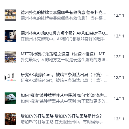
德州扑克的摊牌会暴露哪些有效信息 德州扑克的摊牌会暴露哪些有效信息？
12/11
德州扑克的摊牌会暴露哪些有效信息？ 当在德州扑克中打到摊牌时，有人只会收集筹码，而有人却能从摊出的牌中收集到信息。 假设这是$1/$2无限注德州
德州扑克AK和QQ牌力哪个强？AK和口袋对子Q胜率哪个高？ 德州扑克AK和QQ牌力哪个强？胜率哪个高？
12/11
在德州扑克游戏中，AK和QQ都是非常好的起手牌，激进的玩家拿到AK或者QQ在翻牌前甚至会选择直接ALL IN。 如果一个牌局中，有人手持底牌AK
MTT锦标赛打法策略之速度（快速vs慢速） MTT锦标赛打法策略之快速结构vs慢速结构
12/11
扑克最吸引人的地方之一就是玩这个游戏的方法千奇百怪绝不重样。除了有许多不同的扑克种类之外，玩家还可以选择任何想打的级别，从买打火机的钱到百万
研究AK:翻前4bet，被暗三条淘汰出局（下篇） 我能够打败的牌只有几手，而很多牌会打败我
12/11
研究AK:翻前4bet，被暗三条淘汰出局（上篇）：https://www.moshike.com/a/393.html 在河牌圈，一张非常有趣
如何“扮演”某种牌型并从中获利 如何“扮演”某种牌型并从中获利？
12/11
如何“扮演”某种牌型并从中获利 为了获取更多的利润，我们需要在一手牌局中扮演一手牌。为什么要扮演？ 从数据显示，选手从德州中所获得的利润90%以
增加EV的打法策略 增加EV的打法策略是什么？
12/11
增加EV的打法策略 在无限德州中，有时候你手中牌是什么并不是最重要的，如果你能明白对手的意图，面对你的行动他会有什么反应，你就能想出最好的方法