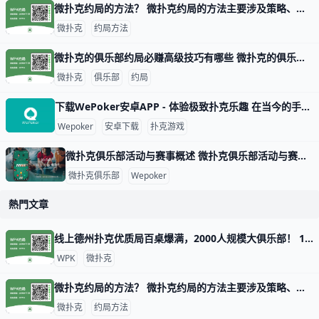
微扑克约局的方法？ 微扑克约局的方法主要涉及策略、数据分析和心理战等多个方面。以下是一些关键的技巧和策略，帮助玩家在微扑克中取得更好的成绩。 微扑克的基本原理 微扑
微扑克
约局方法
微扑克的俱乐部约局必赚高级技巧有哪些 微扑克的俱乐部约局必赚高级技巧有哪些，玩微扑克俱乐部人一定要知道的高级技巧主要集中在策略、心理战和对手分析等方面。以下是一些有效的高级技巧，
微扑克
俱乐部
约局
下载WePoker安卓APP - 体验极致扑克乐趣 在当今的手机游戏市场中，WePoker以其丰富的扑克游戏玩法和优质的用户体验而备受欢迎。本文将为您详细介绍如何安全、便捷地下载WePoker
Wepoker
安卓下载
扑克游戏
微扑克俱乐部活动与赛事概述 微扑克俱乐部活动与赛事概述 微扑克俱乐部（Wepoker）是一个专注于扑克游戏的在线平台，致力于为会员提供丰富多样的活动和赛事。这些活动不仅包
微扑克俱乐部
Wepoker
熱門文章
线上德州扑克优质局百桌爆满，2000人规模大俱乐部！ 1. 什么是《微扑克》wepoker俱乐部？ 《微扑克》wepoker俱乐部是一个规模达2000人的线上德州扑克俱乐部，提供优质的游戏体验。 2. WP
WPK
微扑克
微扑克约局的方法？ 微扑克约局的方法主要涉及策略、数据分析和心理战等多个方面。以下是一些关键的技巧和策略，帮助玩家在微扑克中取得更好的成绩。 微扑克的基本原理 微扑
微扑克
约局方法